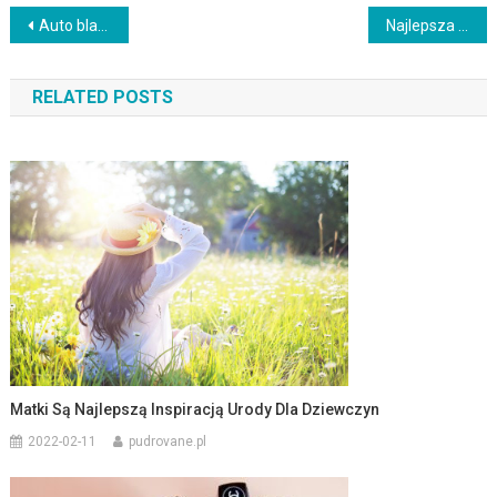
Nawigacja
Auto blacharz – dlaczego warto skorzystać z jego usług?
Najlepsza szczoteczka do twarzy – jak wybrać i dbać o nią?
wpisu
RELATED POSTS
Matki Są Najlepszą Inspiracją Urody Dla Dziewczyn
2022-02-11
pudrovane.pl