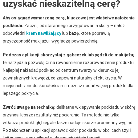
uzyskać nieskazitelną cerę?
Aby osiągnąć wymarzoną cerę, kluczowe jest właściwe nałożenie
podkładu.
Zacznij od starannego przygotowania skóry – nałóż
odpowiedni
krem nawilżający
lub
bazę
, które poprawią
przyczepność makijażu i wygładzą powierzchnię.
Podczas aplikacji skorzystaj z gąbeczek lub pędzli do makijażu;
te narzędzia pozwolą Ci na równomierne rozprowadzenie produktu.
Najlepiej nakładać podkład od centrum twarzy w kierunku jej
zewnętrznych krawędzi, co zapewni naturalny efekt krycia. W
miejscach z niedoskonałościami możesz dodać więcej produktu dla
lepszego pokrycia.
Zwróć uwagę na technikę;
delikatne wklepywanie podkładu w skórę
przynosi lepsze rezultaty niż pocieranie. Ta metoda nie tylko
wtłacza produkt głębiej, ale także nadaje skórze promienny wygląd.
Po zakończeniu aplikacji sprawdź kolor podkładu w okolicach szyi i
linii żuchwy, aby uniknąć widocznych różnic tonacji.