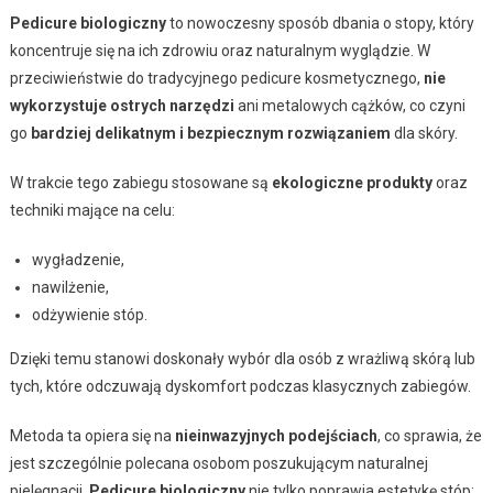
Pedicure biologiczny
to nowoczesny sposób dbania o stopy, który
koncentruje się na ich zdrowiu oraz naturalnym wyglądzie. W
przeciwieństwie do tradycyjnego pedicure kosmetycznego,
nie
wykorzystuje ostrych narzędzi
ani metalowych cążków, co czyni
go
bardziej delikatnym i bezpiecznym rozwiązaniem
dla skóry.
W trakcie tego zabiegu stosowane są
ekologiczne produkty
oraz
techniki mające na celu:
wygładzenie,
nawilżenie,
odżywienie stóp.
Dzięki temu stanowi doskonały wybór dla osób z wrażliwą skórą lub
tych, które odczuwają dyskomfort podczas klasycznych zabiegów.
Metoda ta opiera się na
nieinwazyjnych podejściach
, co sprawia, że
jest szczególnie polecana osobom poszukującym naturalnej
pielęgnacji.
Pedicure biologiczny
nie tylko poprawia estetykę stóp;