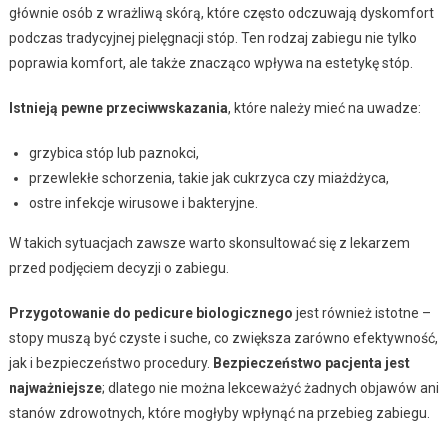
głównie osób z wrażliwą skórą, które często odczuwają dyskomfort
podczas tradycyjnej pielęgnacji stóp. Ten rodzaj zabiegu nie tylko
poprawia komfort, ale także znacząco wpływa na estetykę stóp.
Istnieją pewne przeciwwskazania
, które należy mieć na uwadze:
grzybica stóp lub paznokci,
przewlekłe schorzenia, takie jak cukrzyca czy miażdżyca,
ostre infekcje wirusowe i bakteryjne.
W takich sytuacjach zawsze warto skonsultować się z lekarzem
przed podjęciem decyzji o zabiegu.
Przygotowanie do pedicure biologicznego
jest również istotne –
stopy muszą być czyste i suche, co zwiększa zarówno efektywność,
jak i bezpieczeństwo procedury.
Bezpieczeństwo pacjenta jest
najważniejsze
; dlatego nie można lekceważyć żadnych objawów ani
stanów zdrowotnych, które mogłyby wpłynąć na przebieg zabiegu.