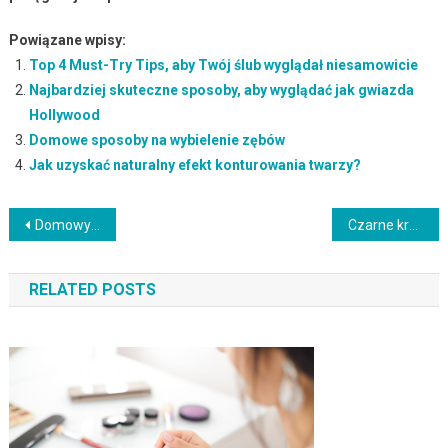
Powiązane wpisy:
Top 4 Must-Try Tips, aby Twój ślub wyglądał niesamowicie
Najbardziej skuteczne sposoby, aby wyglądać jak gwiazda
Hollywood
Domowe sposoby na wybielenie zębów
Jak uzyskać naturalny efekt konturowania twarzy?
Nawigacja
Domowy peeling do ust – jak go przygotować i dlaczego warto?
Czarne kropki na twarzy: Jak skutecznie zwalczać wągry?
wpisu
RELATED POSTS