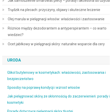
Jak samodzielnie smarować plecy – porady i akcesoria do użycia
Trądzik na plecach: przyczyny, objawy i skuteczne leczenie
Olej marula w pielęgnacji włosów: właściwości i zastosowanie
Różnice między dezodorantem a antyperspirantem – co warto
wiedzieć?
Ocet jabłkowy w pielęgnacji skóry: naturalne wsparcie dla cery
URODA
Glikol butylenowy w kosmetykach: właściwości, zastosowania i
bezpieczeństwo
Sposoby na poprawę kondycji i wzrost włosów
Jak pielęgnować skórę ze skłonnością do zaczerwienień: porady i
kosmetyki
Porady dotyczące pielęgnacji skóry tłustej