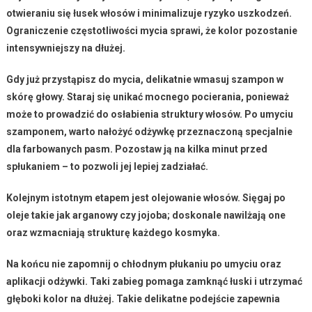
otwieraniu się łusek włosów i minimalizuje ryzyko uszkodzeń.
Ograniczenie częstotliwości mycia
sprawi, że kolor pozostanie
intensywniejszy na dłużej.
Gdy już przystąpisz do mycia,
delikatnie wmasuj szampon
w
skórę głowy. Staraj się unikać mocnego pocierania, ponieważ
może to prowadzić do osłabienia struktury włosów. Po umyciu
szamponem, warto nałożyć
odżywkę
przeznaczoną specjalnie
dla farbowanych pasm. Pozostaw ją na kilka minut przed
spłukaniem – to pozwoli jej lepiej zadziałać.
Kolejnym istotnym etapem
jest olejowanie włosów. Sięgaj po
oleje takie jak
arganowy
czy
jojoba
; doskonale nawilżają one
oraz wzmacniają strukturę każdego kosmyka.
Na końcu
nie zapomnij o chłodnym płukaniu
po umyciu oraz
aplikacji odżywki. Taki zabieg pomaga zamknąć łuski i utrzymać
głęboki kolor na dłużej. Takie delikatne podejście zapewnia