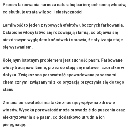
Proces farbowania
narusza naturalną barierę ochronną włosów,
co skutkuje
utratą wilgoci
i
elastyczności
.
Łamliwość
to jeden z typowych efektów ubocznych farbowania.
Osłabione włosy łatwo się rozdwajają i łamią, co objawia się
niezdrowym wyglądem końcówek i sprawia, że stylizacja staje
się wyzwaniem.
Kolejnym istotnym problemem
jest suchość pasm. Farbowane
włosy tracą nawilżenie, przez co stają się
matowe
i
szorstkie w
dotyku
. Zwiększona porowatość spowodowana procesami
chemicznymi związanymi z koloryzacją przyczynia się do tego
stanu.
Zmiana porowatości
ma także znaczący wpływ na zdrowie
włosów. Wysoka porowatość może prowadzić do
puszenia
oraz
elektryzowania się pasm
, co dodatkowo utrudnia ich
pielęgnację.