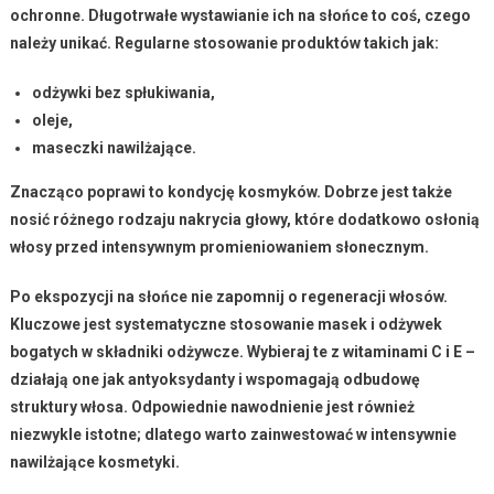
ochronne
. Długotrwałe wystawianie ich na słońce to coś, czego
należy unikać. Regularne stosowanie produktów takich jak:
odżywki bez spłukiwania
,
oleje
,
maseczki nawilżające
.
Znacząco poprawi to kondycję kosmyków. Dobrze jest także
nosić różnego rodzaju
nakrycia głowy
, które dodatkowo osłonią
włosy przed intensywnym promieniowaniem słonecznym.
Po ekspozycji na słońce nie zapomnij o
regeneracji włosów
.
Kluczowe jest systematyczne stosowanie masek i odżywek
bogatych w składniki odżywcze. Wybieraj te z
witaminami C i E
–
działają one jak antyoksydanty i wspomagają odbudowę
struktury włosa. Odpowiednie nawodnienie jest również
niezwykle istotne; dlatego warto zainwestować w
intensywnie
nawilżające kosmetyki
.