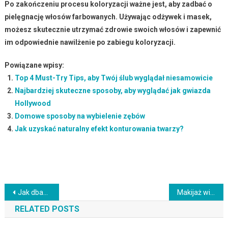
Po zakończeniu procesu koloryzacji ważne jest, aby zadbać o
pielęgnację włosów farbowanych
. Używając odżywek i masek,
możesz skutecznie utrzymać zdrowie swoich włosów i zapewnić
im odpowiednie nawilżenie po zabiegu koloryzacji.
Powiązane wpisy:
Top 4 Must-Try Tips, aby Twój ślub wyglądał niesamowicie
Najbardziej skuteczne sposoby, aby wyglądać jak gwiazda
Hollywood
Domowe sposoby na wybielenie zębów
Jak uzyskać naturalny efekt konturowania twarzy?
Nawigacja
Jak dbać o włosy falowane typu 2B? Najlepsze techniki i produkty
Makijaż wieczorowy: kluczowe elementy i trendy 2023
wpisu
RELATED POSTS