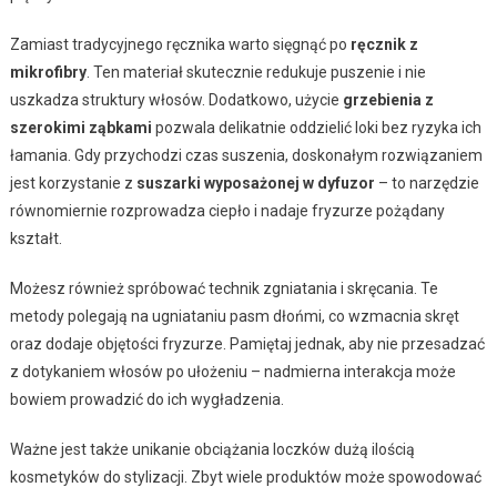
Zamiast tradycyjnego ręcznika warto sięgnąć po
ręcznik z
mikrofibry
. Ten materiał skutecznie redukuje puszenie i nie
uszkadza struktury włosów. Dodatkowo, użycie
grzebienia z
szerokimi ząbkami
pozwala delikatnie oddzielić loki bez ryzyka ich
łamania. Gdy przychodzi czas suszenia, doskonałym rozwiązaniem
jest korzystanie z
suszarki wyposażonej w dyfuzor
– to narzędzie
równomiernie rozprowadza ciepło i nadaje fryzurze pożądany
kształt.
Możesz również spróbować technik zgniatania i skręcania. Te
metody polegają na ugniataniu pasm dłońmi, co wzmacnia skręt
oraz dodaje objętości fryzurze. Pamiętaj jednak, aby nie przesadzać
z dotykaniem włosów po ułożeniu – nadmierna interakcja może
bowiem prowadzić do ich wygładzenia.
Ważne jest także unikanie obciążania loczków dużą ilością
kosmetyków do stylizacji. Zbyt wiele produktów może spowodować