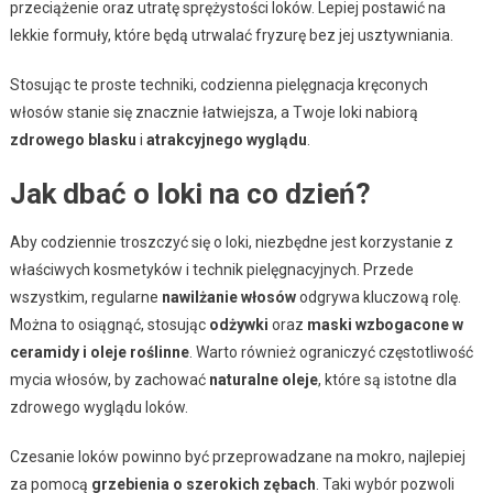
przeciążenie oraz utratę sprężystości loków. Lepiej postawić na
lekkie formuły, które będą utrwalać fryzurę bez jej usztywniania.
Stosując te proste techniki, codzienna pielęgnacja kręconych
włosów stanie się znacznie łatwiejsza, a Twoje loki nabiorą
zdrowego blasku
i
atrakcyjnego wyglądu
.
Jak dbać o loki na co dzień?
Aby codziennie troszczyć się o loki, niezbędne jest korzystanie z
właściwych kosmetyków i technik pielęgnacyjnych. Przede
wszystkim, regularne
nawilżanie włosów
odgrywa kluczową rolę.
Można to osiągnąć, stosując
odżywki
oraz
maski wzbogacone w
ceramidy i oleje roślinne
. Warto również ograniczyć częstotliwość
mycia włosów, by zachować
naturalne oleje
, które są istotne dla
zdrowego wyglądu loków.
Czesanie loków powinno być przeprowadzane na mokro, najlepiej
za pomocą
grzebienia o szerokich zębach
. Taki wybór pozwoli