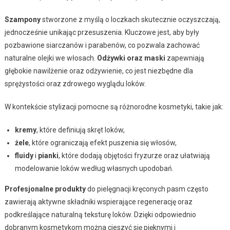
Szampony
stworzone z myślą o loczkach skutecznie oczyszczają,
jednocześnie unikając przesuszenia. Kluczowe jest, aby były
pozbawione siarczanów i parabenów, co pozwala zachować
naturalne olejki we włosach.
Odżywki oraz maski
zapewniają
głębokie nawilżenie oraz odżywienie, co jest niezbędne dla
sprężystości oraz zdrowego wyglądu loków.
W kontekście stylizacji pomocne są różnorodne kosmetyki, takie jak:
kremy
, które definiują skręt loków,
żele
, które ograniczają efekt puszenia się włosów,
fluidy
i
pianki
, które dodają objętości fryzurze oraz ułatwiają
modelowanie loków według własnych upodobań.
Profesjonalne produkty
do pielęgnacji kręconych pasm często
zawierają aktywne składniki wspierające regenerację oraz
podkreślające naturalną teksturę loków. Dzięki odpowiednio
dobranym kosmetykom można cieszyć się pięknymi i