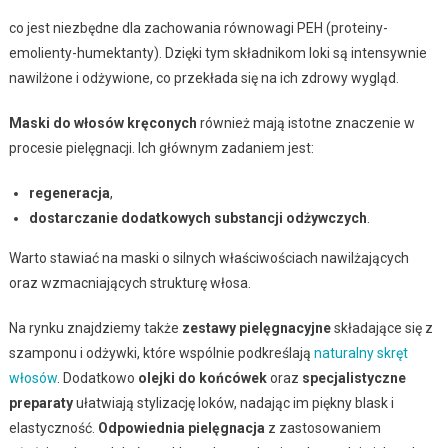
co jest niezbędne dla zachowania równowagi PEH (proteiny-
emolienty-humektanty). Dzięki tym składnikom loki są intensywnie
nawilżone i odżywione, co przekłada się na ich zdrowy wygląd.
Maski do włosów kręconych
również mają istotne znaczenie w
procesie pielęgnacji. Ich głównym zadaniem jest:
regeneracja
,
dostarczanie dodatkowych substancji odżywczych
.
Warto stawiać na maski o silnych właściwościach nawilżających
oraz wzmacniających strukturę włosa.
Na rynku znajdziemy także
zestawy pielęgnacyjne
składające się z
szamponu i odżywki, które wspólnie podkreślają
naturalny skręt
włosów
. Dodatkowo
olejki do końcówek
oraz
specjalistyczne
preparaty
ułatwiają stylizację loków, nadając im piękny blask i
elastyczność.
Odpowiednia pielęgnacja
z zastosowaniem