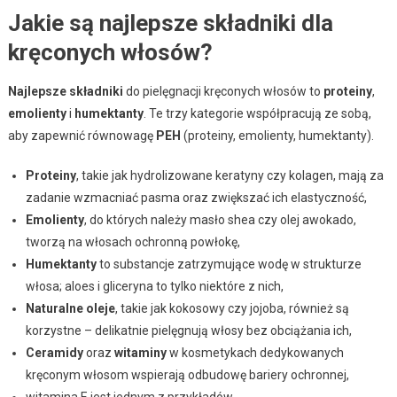
Jakie są najlepsze składniki dla
kręconych włosów?
Najlepsze składniki
do pielęgnacji kręconych włosów to
proteiny
,
emolienty
i
humektanty
. Te trzy kategorie współpracują ze sobą,
aby zapewnić równowagę
PEH
(proteiny, emolienty, humektanty).
Proteiny
, takie jak hydrolizowane keratyny czy kolagen, mają za
zadanie wzmacniać pasma oraz zwiększać ich elastyczność,
Emolienty
, do których należy masło shea czy olej awokado,
tworzą na włosach ochronną powłokę,
Humektanty
to substancje zatrzymujące wodę w strukturze
włosa; aloes i gliceryna to tylko niektóre z nich,
Naturalne oleje
, takie jak kokosowy czy jojoba, również są
korzystne – delikatnie pielęgnują włosy bez obciążania ich,
Ceramidy
oraz
witaminy
w kosmetykach dedykowanych
kręconym włosom wspierają odbudowę bariery ochronnej,