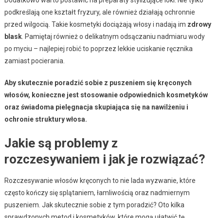
Dodatkowo warto postawić na preparaty stylizujące loki. Nie tylko
podkreślają one kształt fryzury, ale również działają ochronnie
przed wilgocią. Takie kosmetyki dociążają włosy i nadają im
zdrowy
blask
. Pamiętaj również o delikatnym odsączaniu nadmiaru wody
po myciu – najlepiej robić to poprzez lekkie uciskanie ręcznika
zamiast pocierania.
Aby skutecznie poradzić sobie z puszeniem się kręconych
włosów, konieczne jest stosowanie odpowiednich kosmetyków
oraz świadoma pielęgnacja skupiająca się na nawilżeniu i
ochronie struktury włosa.
Jakie są problemy z
rozczesywaniem i jak je rozwiązać?
Rozczesywanie włosów kręconych to nie lada wyzwanie, które
często kończy się splątaniem, łamliwością oraz nadmiernym
puszeniem. Jak skutecznie sobie z tym poradzić? Oto kilka
sprawdzonych metod i kosmetyków, które mogą ułatwić tę