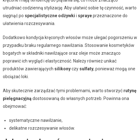
kręcone mają tendencję do plątania się, co może znacząco
utrudniać codzienną stylizację. Aby ułatwić sobie tę czynność, warto
sięgnąć po
specjalistyczne odżywki
i
spraye
przeznaczone do
ułatwienia rozczesywania.
Dodatkowo kondycja kręconych włosów może ulegać pogorszeniu w
przypadku braku regularnego nawilżania. Stosowanie kosmetyków
bogatych w składniki nawilżające oraz oleje może znacząco
poprawić ich wygląd i elastyczność. Należy również unikać
produktów zawierających
silikony
czy
sulfaty
, ponieważ mogą one
obciążać loki.
Aby skutecznie zarządzać tymi problemami, warto stworzyć
rutynę
pielęgnacyjną
dostosowaną do własnych potrzeb. Powinna ona
obejmować:
systematyczne nawilżanie,
delikatne rozczesywanie włosów.