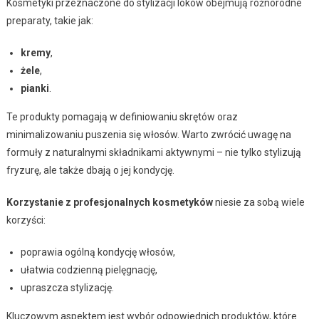
Kosmetyki przeznaczone do stylizacji loków obejmują różnorodne
preparaty, takie jak:
kremy
,
żele
,
pianki
.
Te produkty pomagają w definiowaniu skrętów oraz
minimalizowaniu puszenia się włosów. Warto zwrócić uwagę na
formuły z naturalnymi składnikami aktywnymi – nie tylko stylizują
fryzurę, ale także dbają o jej kondycję.
Korzystanie z profesjonalnych kosmetyków
niesie za sobą wiele
korzyści:
poprawia ogólną kondycję włosów,
ułatwia codzienną pielęgnację,
upraszcza stylizację.
Kluczowym aspektem jest wybór odpowiednich produktów, które