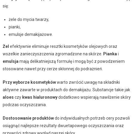
się:
żele do mycia twarzy,
pianki,
emulsje demakijażowe.
Żel
efektywnie eliminuje resztki kosmetyków olejowych oraz
wszelkie zanieczyszczenia zgromadzone na skórze.
Pianka
i
emulsja
mają delikatniejszą formułę i mogą być z powodzeniem
stosowane nawet przy cerze skłonnej do podrażnień.
Przy wyborze kosmetyków
warto zwrócić uwagę na składniki
aktywne zawarte w produktach do demakijażu. Substancje takie jak
aloes
czy
kwas hialuronowy
dodatkowo wspierają nawilżenie skóry
podczas oczyszczania.
Dostosowanie produktów
do indywidualnych potrzeb cery pozwoli
osiągnąć najlepsze rezultaty dwuetapowego oczyszczania oraz
przywróci zdrowy wygląd naszej skóry.