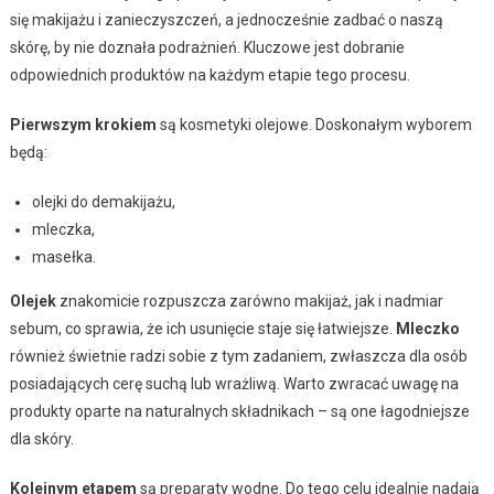
się makijażu i zanieczyszczeń, a jednocześnie zadbać o naszą
skórę, by nie doznała podrażnień. Kluczowe jest dobranie
odpowiednich produktów na każdym etapie tego procesu.
Pierwszym krokiem
są kosmetyki olejowe. Doskonałym wyborem
będą:
olejki do demakijażu,
mleczka,
masełka.
Olejek
znakomicie rozpuszcza zarówno makijaż, jak i nadmiar
sebum, co sprawia, że ich usunięcie staje się łatwiejsze.
Mleczko
również świetnie radzi sobie z tym zadaniem, zwłaszcza dla osób
posiadających cerę suchą lub wrażliwą. Warto zwracać uwagę na
produkty oparte na naturalnych składnikach – są one łagodniejsze
dla skóry.
Kolejnym etapem
są preparaty wodne. Do tego celu idealnie nadają