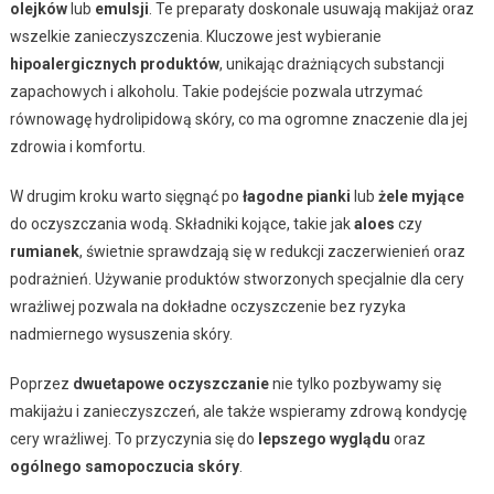
olejków
lub
emulsji
. Te preparaty doskonale usuwają makijaż oraz
wszelkie zanieczyszczenia. Kluczowe jest wybieranie
hipoalergicznych produktów
, unikając drażniących substancji
zapachowych i alkoholu. Takie podejście pozwala utrzymać
równowagę hydrolipidową skóry, co ma ogromne znaczenie dla jej
zdrowia i komfortu.
W drugim kroku warto sięgnąć po
łagodne pianki
lub
żele myjące
do oczyszczania wodą. Składniki kojące, takie jak
aloes
czy
rumianek
, świetnie sprawdzają się w redukcji zaczerwienień oraz
podrażnień. Używanie produktów stworzonych specjalnie dla cery
wrażliwej pozwala na dokładne oczyszczenie bez ryzyka
nadmiernego wysuszenia skóry.
Poprzez
dwuetapowe oczyszczanie
nie tylko pozbywamy się
makijażu i zanieczyszczeń, ale także wspieramy zdrową kondycję
cery wrażliwej. To przyczynia się do
lepszego wyglądu
oraz
ogólnego samopoczucia skóry
.