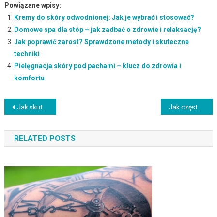
Powiązane wpisy:
Kremy do skóry odwodnionej: Jak je wybrać i stosować?
Domowe spa dla stóp – jak zadbać o zdrowie i relaksację?
Jak poprawić zarost? Sprawdzone metody i skuteczne
techniki
Pielęgnacja skóry pod pachami – klucz do zdrowia i
komfortu
Nawigacja
Jak skutecznie myć włosy po olejowaniu? Przewodnik krok po kroku
Jak często farbować włosy? Przewodnik po kolorowych odstępach
wpisu
RELATED POSTS