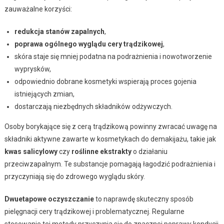
zauważalne korzyści:
redukcja stanów zapalnych
,
poprawa ogólnego wyglądu cery trądzikowej
,
skóra staje się mniej podatna na podrażnienia i nowotworzenie
wyprysków,
odpowiednio dobrane kosmetyki wspierają proces gojenia
istniejących zmian,
dostarczają niezbędnych składników odżywczych.
Osoby borykające się z cerą trądzikową powinny zwracać uwagę na
składniki aktywne zawarte w kosmetykach do demakijażu, takie jak
kwas salicylowy
czy
roślinne ekstrakty
o działaniu
przeciwzapalnym. Te substancje pomagają łagodzić podrażnienia i
przyczyniają się do zdrowego wyglądu skóry.
Dwuetapowe oczyszczanie
to naprawdę skuteczny sposób
pielęgnacji cery trądzikowej i problematycznej. Regularne
stosowanie tej metody przyczynia się do znacznej poprawy kondycji