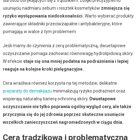
dla osób borykających się z trądzikiem. Dzięki precyzyjnemu
usunięciu nadmiaru sebum i resztek kosmetyków
zmniejsza się
ryzyko występowania niedoskonałości.
Warto wybierać produkty
zawierające składniki przeciwzapalne i antybakteryjne, które
pomagają w walce z tym problemem.
Jeśli mamy do czynienia z cerą problematyczną, dwuetapowe
oczyszczanie pomaga zachować równowagę hydrolipidową skóry.
W efekcie
staje się ona mniej podatna na podrażnienia i lepiej
reaguje na kolejne kroki pielęgnacyjne.
Cera wrażliwa również korzysta na tej metodzie; delikatne
preparaty do demakijażu
minimalizują ryzyko podrażnień oraz
wspierają naturalną barierę ochronną skóry.
Dwuetapowe
oczyszczanie nie tylko poprawia ogólny wygląd cery, ale także
przyczynia się do jej zdrowia poprzez skuteczne usunięcie
wszelkich zanieczyszczeń nagromadzonych w ciągu dnia.
Cera trądzikowa i problematyczna