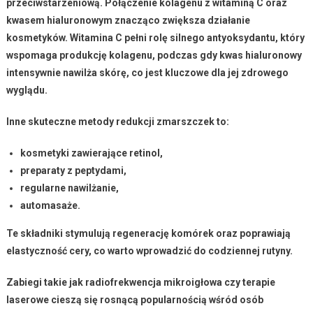
przeciwstarzeniową. Połączenie kolagenu z witaminą C oraz
kwasem hialuronowym znacząco zwiększa działanie
kosmetyków.
Witamina C
pełni rolę silnego antyoksydantu, który
wspomaga produkcję kolagenu, podczas gdy
kwas hialuronowy
intensywnie nawilża skórę, co jest kluczowe dla jej zdrowego
wyglądu.
Inne skuteczne metody redukcji zmarszczek to:
kosmetyki zawierające
retinol
,
preparaty z
peptydami
,
regularne nawilżanie,
automasaże.
Te składniki stymulują regenerację komórek oraz poprawiają
elastyczność cery, co warto wprowadzić do codziennej rutyny.
Zabiegi takie jak
radiofrekwencja mikroigłowa
czy
terapie
laserowe
cieszą się rosnącą popularnością wśród osób