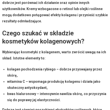
dobrze jest porównać ich działanie oraz opinie innych
użytkowników. Kremy wzbogacone o
retinol
lub
olejki roślinne
mogą dodatkowo potęgować efekty kolagenu i przynieść szybkie
rezultaty odmładzające.
Czego szukać w składzie
kosmetyków kolagenowych?
Wybierając kosmetyki z kolagenem
, warto zwrócić uwagę na ich
skład. Istotne elementy to:
kolagen pochodzenia rybiego
– dobrze przyswajany przez
skórę,
witamina C
– wspomaga produkcję kolagenu i działa jako
skuteczny antyoksydant,
kwas hialuronowy
– intensywnie nawilża skórę, co przyczynia
się do poprawy jej elastyczności.
Dobrze jest również poszukiwać
ekstraktów roślinnych
, które