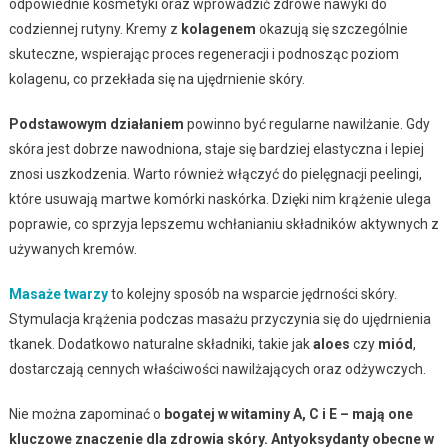
odpowiednie kosmetyki oraz wprowadzić zdrowe nawyki do
codziennej rutyny. Kremy z
kolagenem
okazują się szczególnie
skuteczne, wspierając proces regeneracji i podnosząc poziom
kolagenu, co przekłada się na ujędrnienie skóry.
Podstawowym działaniem
powinno być regularne nawilżanie. Gdy
skóra jest dobrze nawodniona, staje się bardziej elastyczna i lepiej
znosi uszkodzenia. Warto również włączyć do pielęgnacji peelingi,
które usuwają martwe komórki naskórka. Dzięki nim krążenie ulega
poprawie, co sprzyja lepszemu wchłanianiu składników aktywnych z
używanych kremów.
Masaże twarzy
to kolejny sposób na wsparcie jędrności skóry.
Stymulacja krążenia podczas masażu przyczynia się do ujędrnienia
tkanek. Dodatkowo naturalne składniki, takie jak
aloes
czy
miód
,
dostarczają cennych właściwości nawilżających oraz odżywczych.
Nie można zapominać o
bogatej w witaminy A, C i E – mają one
kluczowe znaczenie dla zdrowia skóry. Antyoksydanty obecne w