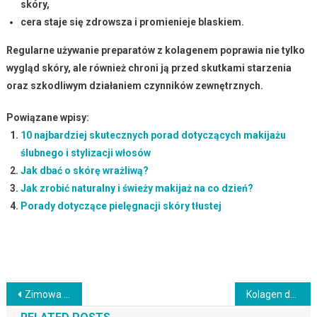
skóry,
cera staje się zdrowsza i promienieje blaskiem.
Regularne używanie preparatów z kolagenem
poprawia nie tylko
wygląd skóry, ale również chroni ją przed skutkami starzenia
oraz szkodliwym działaniem czynników zewnętrznych.
Powiązane wpisy:
10 najbardziej skutecznych porad dotyczących makijażu
ślubnego i stylizacji włosów
Jak dbać o skórę wrażliwą?
Jak zrobić naturalny i świeży makijaż na co dzień?
Porady dotyczące pielęgnacji skóry tłustej
Nawigacja
Zimowa pielęgnacja skóry: Jak nawilżyć i chronić skórę?
Kolagen do twarzy – jak zadbać o swoją skórę i poprawić jej kondycję?