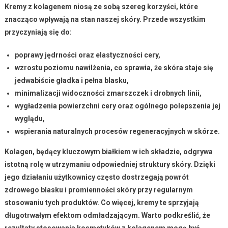
Kremy z kolagenem
niosą ze sobą szereg korzyści, które
znacząco wpływają na stan naszej skóry. Przede wszystkim
przyczyniają się do:
poprawy jędrności oraz elastyczności cery,
wzrostu poziomu nawilżenia, co sprawia, że skóra staje się
jedwabiście gładka i pełna blasku,
minimalizacji widoczności zmarszczek i drobnych linii,
wygładzenia powierzchni cery oraz ogólnego polepszenia jej
wyglądu,
wspierania naturalnych procesów regeneracyjnych w skórze.
Kolagen
, będący kluczowym białkiem w ich składzie, odgrywa
istotną rolę w utrzymaniu odpowiedniej struktury skóry. Dzięki
jego działaniu użytkownicy często dostrzegają powrót
zdrowego blasku i promienności skóry przy regularnym
stosowaniu tych produktów. Co więcej, kremy te sprzyjają
długotrwałym efektom odmładzającym. Warto podkreślić, że
rezultaty stosowania kosmetyków z kolagenem mogą być