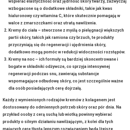
wspierać elastyczność oraz jędrność skóry twarzy, zazwyczaj
wzbogacone są o dodatkowe składniki, takie jak kwas
hialuronowy czy witamina C, które skutecznie pomagają w
walce z zmarszczkami oraz utratą nawilżenia.
Kremy do ciała
– stworzone z myślą o pielęgnacji większych
partii skóry, takich jak ramiona czy brzuch, te produkty
przyczyniają się do regeneracji i ujędrnienia skóry,
dodatkowo mogą pomóc w redukcji widoczności rozstępów.
Kremy na noc
– ich formuły są bardziej skoncentrowane i
bogate w składniki odżywcze, co sprzyja intensywnej
regeneracji podczas snu, zawierają substancje
wspomagające odbudowę skóry, co jest szczególnie ważne
dla osób posiadających cerę dojrzałą.
Każdy z wymienionych rodzajów
kremów z kolagenem
jest
dostosowany do odmiennych potrzeb skóry oraz pór dnia. Na
przykład osoby z cerą suchą lub wiotką powinny wybierać
produkty o silnym działaniu nawilżającym, z kolei dla tych
mających cerę tłustą lepszym rozwiązaniem będą lżejsze