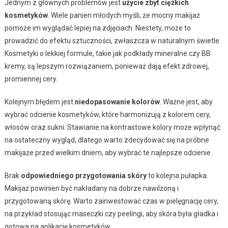
Jednym z głównych problemów jest
użycie zbyt ciężkich
kosmetyków
. Wiele panien młodych myśli, że mocny makijaż
pomoże im wyglądać lepiej na zdjęciach. Niestety, może to
prowadzić do efektu sztuczności, zwłaszcza w naturalnym świetle.
Kosmetyki o lekkiej formule, takie jak podkłady mineralne czy BB
kremy, są lepszym rozwiązaniem, ponieważ dają efekt zdrowej,
promiennej cery.
Kolejnym błędem jest
niedopasowanie kolorów
. Ważne jest, aby
wybrać odcienie kosmetyków, które harmonizują z kolorem cery,
włosów oraz sukni. Stawianie na kontrastowe kolory może wpłynąć
na ostateczny wygląd, dlatego warto zdecydować się na próbne
makijaże przed wielkim dniem, aby wybrać te najlepsze odcienie.
Brak
odpowiedniego przygotowania skóry
to kolejna pułapka.
Makijaż powinien być nakładany na dobrze nawilżoną i
przygotowaną skórę. Warto zainwestować czas w pielęgnację cery,
na przykład stosując maseczki czy peelingi, aby skóra była gładka i
gotowa na aplikację kosmetyków.