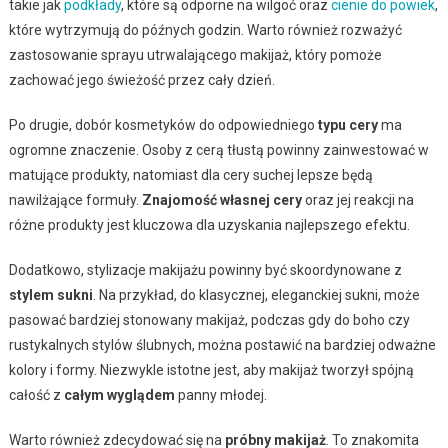
takie jak
podkłady
, które są odporne na wilgoć oraz
cienie do powiek
,
które wytrzymują do późnych godzin. Warto również rozważyć
zastosowanie sprayu utrwalającego makijaż, który pomoże
zachować jego świeżość przez cały dzień.
Po drugie, dobór kosmetyków do odpowiedniego
typu cery
ma
ogromne znaczenie. Osoby z cerą tłustą powinny zainwestować w
matujące produkty, natomiast dla cery suchej lepsze będą
nawilżające formuły.
Znajomość własnej cery
oraz jej reakcji na
różne produkty jest kluczowa dla uzyskania najlepszego efektu.
Dodatkowo, stylizacje makijażu powinny być skoordynowane z
stylem sukni
. Na przykład, do klasycznej, eleganckiej sukni, może
pasować bardziej stonowany makijaż, podczas gdy do boho czy
rustykalnych stylów ślubnych, można postawić na bardziej odważne
kolory i formy. Niezwykle istotne jest, aby makijaż tworzył spójną
całość z
całym wyglądem
panny młodej.
Warto również zdecydować się na
próbny makijaż
. To znakomita