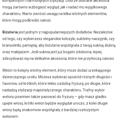
kompletnych i harmonijnych stylizacji. Dobrze dobrane akcesoria
mogą zarówno wzbogacić wygląd, jak i nadać mu wyjątkowego
charakteru. Warto zwrócić uwagę na kilka istotnych elementów,
które mogą podkreślić całość.
Biżuteria
jest jednym z najpopularniejszych dodatków. Niezależnie
od tego, czy wybierzesz eleganckie kolczyki, subtelny naszyjnik, czy
bransoletki, pamiętaj, aby biżuteria współgrała z twoją suknią ślubną
oraz makijażem. Jeśli suknia jest już bogato zdobiona, lepiej
zdecydować się na delikatne akcesoria, które nie przytłoczą całości.
Welon to kolejny istotny element, który może dodać urzekającego
dziewczęcego uroku. Możesz wybierać spośród różnych długości i
fasonów, od krótkich, które lekko ozdobią fryzurę, po długie, które
nadadzą stylizacji majestatycznego charakteru. Trafny wybór
welonu powinien także pasować do fryzury – gdy masz gładko
upięte włosy, krótki welon będzie wyglądał uroczo, z kolei długie
włosy będą znakomicie współgrały z bardziej rozłożystym
welonem.