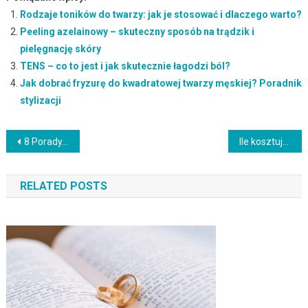
Rodzaje toników do twarzy: jak je stosować i dlaczego warto?
Peeling azelainowy – skuteczny sposób na trądzik i
pielęgnację skóry
TENS – co to jest i jak skutecznie łagodzi ból?
Jak dobrać fryzurę do kwadratowej twarzy męskiej? Poradnik
stylizacji
Nawigacja
8 Porady, aby wiedzieć o makijażu ślubnym
Ile kosztuje makijaż?
wpisu
RELATED POSTS