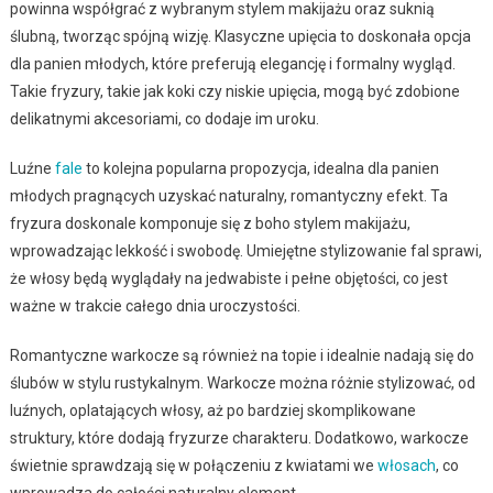
powinna współgrać z wybranym stylem makijażu oraz suknią
ślubną, tworząc spójną wizję. Klasyczne upięcia to doskonała opcja
dla panien młodych, które preferują elegancję i formalny wygląd.
Takie fryzury, takie jak koki czy niskie upięcia, mogą być zdobione
delikatnymi akcesoriami, co dodaje im uroku.
Luźne
fale
to kolejna popularna propozycja, idealna dla panien
młodych pragnących uzyskać naturalny, romantyczny efekt. Ta
fryzura doskonale komponuje się z boho stylem makijażu,
wprowadzając lekkość i swobodę. Umiejętne stylizowanie fal sprawi,
że włosy będą wyglądały na jedwabiste i pełne objętości, co jest
ważne w trakcie całego dnia uroczystości.
Romantyczne warkocze są również na topie i idealnie nadają się do
ślubów w stylu rustykalnym. Warkocze można różnie stylizować, od
luźnych, oplatających włosy, aż po bardziej skomplikowane
struktury, które dodają fryzurze charakteru. Dodatkowo, warkocze
świetnie sprawdzają się w połączeniu z kwiatami we
włosach
, co
wprowadza do całości naturalny element.