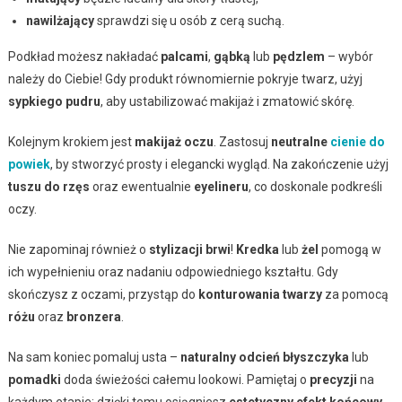
nawilżający
sprawdzi się u osób z cerą suchą.
Podkład możesz nakładać
palcami
,
gąbką
lub
pędzlem
– wybór
należy do Ciebie! Gdy produkt równomiernie pokryje twarz, użyj
sypkiego pudru
, aby ustabilizować makijaż i zmatowić skórę.
Kolejnym krokiem jest
makijaż oczu
. Zastosuj
neutralne
cienie do
powiek
, by stworzyć prosty i elegancki wygląd. Na zakończenie użyj
tuszu do rzęs
oraz ewentualnie
eyelineru
, co doskonale podkreśli
oczy.
Nie zapominaj również o
stylizacji brwi
!
Kredka
lub
żel
pomogą w
ich wypełnieniu oraz nadaniu odpowiedniego kształtu. Gdy
skończysz z oczami, przystąp do
konturowania twarzy
za pomocą
różu
oraz
bronzera
.
Na sam koniec pomaluj usta –
naturalny odcień błyszczyka
lub
pomadki
doda świeżości całemu lookowi. Pamiętaj o
precyzji
na