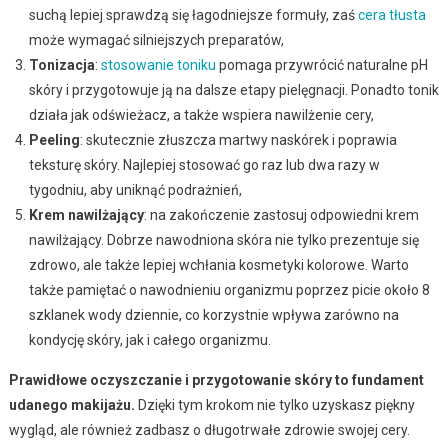
suchą lepiej sprawdzą się łagodniejsze formuły, zaś
cera tłusta
może wymagać silniejszych preparatów,
Tonizacja
:
stosowanie toniku
pomaga przywrócić naturalne pH
skóry i przygotowuje ją na dalsze etapy pielęgnacji. Ponadto tonik
działa jak odświeżacz, a także wspiera nawilżenie cery,
Peeling
: skutecznie złuszcza martwy naskórek i poprawia
teksturę skóry. Najlepiej stosować go raz lub dwa razy w
tygodniu, aby uniknąć podrażnień,
Krem nawilżający
: na zakończenie zastosuj odpowiedni krem
nawilżający. Dobrze nawodniona skóra nie tylko prezentuje się
zdrowo, ale także lepiej wchłania kosmetyki kolorowe. Warto
także pamiętać o nawodnieniu organizmu poprzez picie około 8
szklanek wody dziennie, co korzystnie wpływa zarówno na
kondycję skóry, jak i całego organizmu.
Prawidłowe oczyszczanie i przygotowanie skóry to fundament
udanego makijażu.
Dzięki tym krokom nie tylko uzyskasz piękny
wygląd, ale również zadbasz o długotrwałe zdrowie swojej cery.