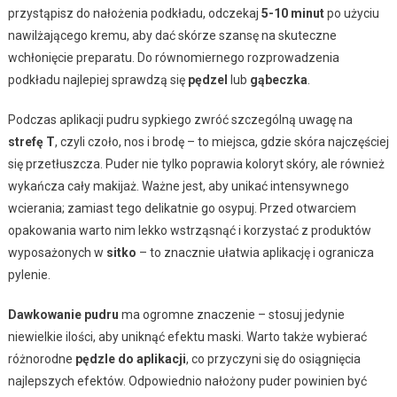
przystąpisz do nałożenia podkładu, odczekaj
5-10 minut
po użyciu
nawilżającego kremu, aby dać skórze szansę na skuteczne
wchłonięcie preparatu. Do równomiernego rozprowadzenia
podkładu najlepiej sprawdzą się
pędzel
lub
gąbeczka
.
Podczas aplikacji pudru sypkiego zwróć szczególną uwagę na
strefę T
, czyli czoło, nos i brodę – to miejsca, gdzie skóra najczęściej
się przetłuszcza. Puder nie tylko poprawia koloryt skóry, ale również
wykańcza cały makijaż. Ważne jest, aby unikać intensywnego
wcierania; zamiast tego delikatnie go osypuj. Przed otwarciem
opakowania warto nim lekko wstrząsnąć i korzystać z produktów
wyposażonych w
sitko
– to znacznie ułatwia aplikację i ogranicza
pylenie.
Dawkowanie pudru
ma ogromne znaczenie – stosuj jedynie
niewielkie ilości, aby uniknąć efektu maski. Warto także wybierać
różnorodne
pędzle do aplikacji
, co przyczyni się do osiągnięcia
najlepszych efektów. Odpowiednio nałożony puder powinien być