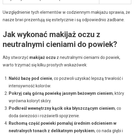
Uwzględnienie tych elementów w codziennym makijażu sprawia, że
nasze brwi prezentują się estetycznie i są odpowiednio zadbane.
Jak wykonać makijaż oczu z
neutralnymi cieniami do powiek?
Aby stworzyć
makijaż oczu
z neutralnymi cieniami do powiek,
warto trzymać się kilku prostych wskazówek:
Nałóż bazę pod cienie
, co pozwoli uzyskać lepszą trwałość i
intensywność kolorów.
Pokryj całą górną powiekę jasnym beżowym cieniem
, który
wyrówna koloryt skóry.
Podkreśl wewnętrzny kącik oka błyszczącym cieniem
, co
doda świeżości i rozświetli spojrzenie.
Ruchomą część powieki pomaluj średnim odcieniem w
neutralnych tonach z delikatnym połyskiem
, co nada głębi i