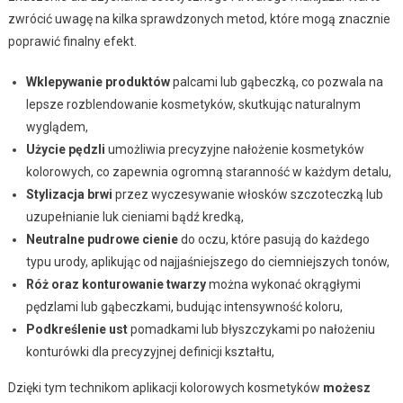
zwrócić uwagę na kilka sprawdzonych metod, które mogą znacznie
poprawić finalny efekt.
Wklepywanie produktów
palcami lub gąbeczką, co pozwala na
lepsze rozblendowanie kosmetyków, skutkując naturalnym
wyglądem,
Użycie pędzli
umożliwia precyzyjne nałożenie kosmetyków
kolorowych, co zapewnia ogromną staranność w każdym detalu,
Stylizacja brwi
przez wyczesywanie włosków szczoteczką lub
uzupełnianie luk cieniami bądź kredką,
Neutralne pudrowe cienie
do oczu, które pasują do każdego
typu urody, aplikując od najjaśniejszego do ciemniejszych tonów,
Róż oraz konturowanie twarzy
można wykonać okrągłymi
pędzlami lub gąbeczkami, budując intensywność koloru,
Podkreślenie ust
pomadkami lub błyszczykami po nałożeniu
konturówki dla precyzyjnej definicji kształtu,
Dzięki tym technikom aplikacji kolorowych kosmetyków
możesz