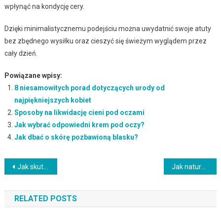
wpłynąć na kondycję cery.
Dzięki minimalistycznemu podejściu można uwydatnić swoje atuty
bez zbędnego wysiłku oraz cieszyć się świeżym wyglądem przez
cały dzień.
Powiązane wpisy:
8 niesamowitych porad dotyczących urody od
najpiękniejszych kobiet
Sposoby na likwidację cieni pod oczami
Jak wybrać odpowiedni krem pod oczy?
Jak dbać o skórę pozbawioną blasku?
Nawigacja
Jak skutecznie zmyć kurkumę z paznokci? Praktyczne metody
Jak naturalnie rozjaśnić włosy farbowane? Sprawdzone metody i porady
wpisu
RELATED POSTS