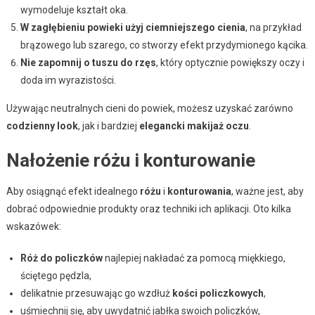
wymodeluje kształt oka.
W zagłębieniu powieki użyj ciemniejszego cienia
, na przykład
brązowego lub szarego, co stworzy efekt przydymionego kącika.
Nie zapomnij o tuszu do rzęs
, który optycznie powiększy oczy i
doda im wyrazistości.
Używając neutralnych cieni do powiek, możesz uzyskać zarówno
codzienny look
, jak i bardziej
elegancki makijaż oczu
.
Nałożenie różu i konturowanie
Aby osiągnąć efekt idealnego
różu
i
konturowania
, ważne jest, aby
dobrać odpowiednie produkty oraz techniki ich aplikacji. Oto kilka
wskazówek:
Róż do policzków
najlepiej nakładać za pomocą miękkiego,
ściętego pędzla,
delikatnie przesuwając go wzdłuż
kości policzkowych
,
uśmiechnij się, aby uwydatnić jabłka swoich policzków,