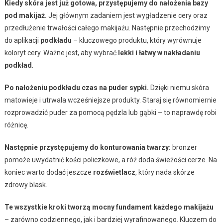
Kiedy skóra jest już gotowa, przystępujemy do nałożenia bazy
pod makijaż.
Jej głównym zadaniem jest wygładzenie cery oraz
przedłużenie trwałości całego makijażu. Następnie przechodzimy
do aplikacji
podkładu
– kluczowego produktu, który wyrównuje
koloryt cery. Ważne jest, aby wybrać
lekki i łatwy w nakładaniu
podkład
.
Po nałożeniu podkładu czas na puder sypki.
Dzięki niemu skóra
matowieje i utrwala wcześniejsze produkty. Staraj się równomiernie
rozprowadzić puder za pomocą pędzla lub gąbki – to naprawdę robi
różnicę.
Następnie przystępujemy do konturowania twarzy:
bronzer
pomoże uwydatnić kości policzkowe, a róż doda świeżości cerze. Na
koniec warto dodać jeszcze
rozświetlacz
, który nada skórze
zdrowy blask.
Te wszystkie kroki tworzą mocny fundament każdego makijażu
– zarówno codziennego, jak i bardziej wyrafinowanego. Kluczem do