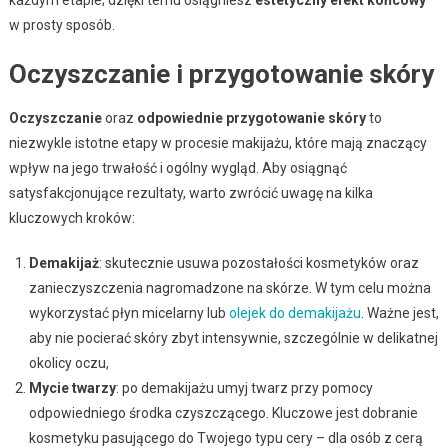
każdym etapie; dzięki temu osiągniesz
estetyczny efekt końcowy
w prosty sposób.
Oczyszczanie i przygotowanie skóry
Oczyszczanie
oraz
odpowiednie przygotowanie skóry
to
niezwykle istotne etapy w procesie makijażu, które mają znaczący
wpływ na jego trwałość i ogólny wygląd. Aby osiągnąć
satysfakcjonujące rezultaty, warto zwrócić uwagę na kilka
kluczowych kroków:
Demakijaż
: skutecznie usuwa pozostałości kosmetyków oraz
zanieczyszczenia nagromadzone na skórze. W tym celu można
wykorzystać płyn micelarny lub
olejek do demakijażu
. Ważne jest,
aby nie pocierać skóry zbyt intensywnie, szczególnie w delikatnej
okolicy oczu,
Mycie twarzy
: po demakijażu umyj twarz przy pomocy
odpowiedniego środka czyszczącego. Kluczowe jest dobranie
kosmetyku pasującego do Twojego typu cery – dla osób z cerą