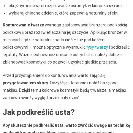
okrężnymi ruchami rozprowadź kosmetyk w kierunku
skroni
,
wybieraj chłodne odcienie, które zapewnią naturalny efekt.
Konturowanie twarzy
wymaga zastosowania bronzera pod kością
policzkową oraz rozświetlacza na jej szczycie. Aplikując bronzer w
miejscach, gdzie naturalnie pada cień – tuż pod kośćmi
policzkowymi – można optycznie wysmuklić
rysy twarzy
i podkreślić
jej atuty. Ważne jest również unikanie ostrych linii; należy dobrze
zblendować kosmetyki, co pozwoli uzyskać gładkie przejścia.
Przed przystąpieniem do konturowania warto zająć się
przygotowaniem skóry
. Oczyść ją starannie i nałóż bazę pod
makijaż. Dzięki temu kolorowe kosmetyki będą trwalsze, a makijaż
zachowa świeży wygląd przez cały dzień.
Jak podkreślić usta?
Aby skutecznie podkreślić usta, warto zwrócić uwagę na technikę
aplikacji kosmetyków.
Najważniejszym krokiem jest
wybór