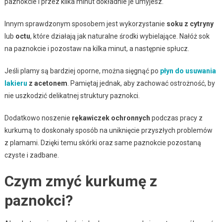
paznokcie i przez kilka minut dokładnie je umyjesz.
Innym sprawdzonym sposobem jest wykorzystanie
soku z cytryny
lub
octu
, które działają jak naturalne środki wybielające. Nałóż sok
na paznokcie i pozostaw na kilka minut, a następnie spłucz.
Jeśli plamy są bardziej oporne, można sięgnąć po
płyn do usuwania
lakieru
z acetonem
. Pamiętaj jednak, aby zachować ostrożność, by
nie uszkodzić delikatnej struktury paznokci.
Dodatkowo noszenie
rękawiczek ochronnych
podczas pracy z
kurkumą to doskonały sposób na uniknięcie przyszłych problemów
z plamami. Dzięki temu skórki oraz same paznokcie pozostaną
czyste i zadbane.
Czym zmyć kurkumę z
paznokci?