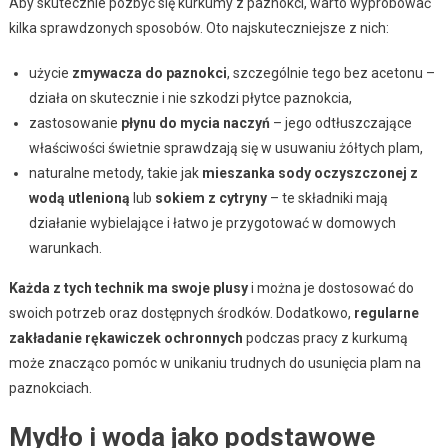
Aby skutecznie pozbyć się kurkumy z paznokci, warto wypróbować
kilka sprawdzonych sposobów. Oto najskuteczniejsze z nich:
użycie
zmywacza do paznokci
, szczególnie tego bez acetonu –
działa on skutecznie i nie szkodzi płytce paznokcia,
zastosowanie
płynu do mycia naczyń
– jego odtłuszczające
właściwości świetnie sprawdzają się w usuwaniu żółtych plam,
naturalne metody, takie jak
mieszanka sody oczyszczonej z
wodą utlenioną
lub
sokiem z cytryny
– te składniki mają
działanie wybielające i łatwo je przygotować w domowych
warunkach.
Każda z tych technik ma swoje plusy
i można je dostosować do
swoich potrzeb oraz dostępnych środków. Dodatkowo,
regularne
zakładanie rękawiczek ochronnych
podczas pracy z kurkumą
może znacząco pomóc w unikaniu trudnych do usunięcia plam na
paznokciach.
Mydło i woda jako podstawowe