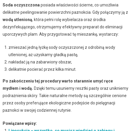
Soda oczyszczona
posiada właściwości ścierne, co umożliwia
delikatne peelingowanie powierzchni paznokcia. Gdy połączymy ją z
wodą utlenioną
, która pełni rolę wybielacza oraz środka
dezynfekującego, otrzymujemy efektywny preparat do eliminacji
uporczywych plam. Aby przygotować tę mieszankę, wystarczy:
zmieszać jedną łyżkę sody oczyszczonej z odrobiną wody
utlenionej, aż uzyskamy gładką pastę,
nakładać ją na zabarwiony obszar,
delikatnie pocierać przez kilka minut.
Po zakończeniu tej procedury warto starannie umyć ręce
mydłem i wodą.
Dzięki temu usuniemy resztki pasty oraz unikniemy
podrażnienia skóry. Takie naturalne metody są szczególnie cenione
przez osoby preferujące ekologiczne podejście do pielęgnacji
paznokci w swojej codziennej rutynie.
Powiązane wpisy:
Liposukcja – wszystko, co musisz wiedzieć o zabiegu i