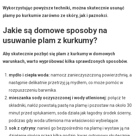
Wykorzystując powyższe techniki, można skutecznie usunąć
plamy po kurkumie zarówno ze skóry, jak i paznokci.
Jakie są domowe sposoby na
usuwanie plam z kurkumy?
Aby skutecznie pozbyć się plam z kurkumy w domowych
warunkach, warto wypróbować kilka sprawdzonych sposobów.
mydło i ciepła woda:
namocz zanieczyszczoną powierzchnię, a
następnie delikatnie przetrzyj ją mydłem, co może pomóc w
rozpuszczeniu barwnika.
mieszanka sody oczyszczonej i wody utlenionej:
połącz te
składniki, nałóż powstałą pastę na plamę i pozostaw na około 30
minut przed spłukaniem, soda działa jak łagodny środek ścierny,
podczas gdy woda utleniona ma właściwości wybielające.
sok z cytryny:
nanieś go bezpośrednio na plamę i wystaw ją na
działanie słońca przez kilka godzin, kwas cytrynowy skutecznie