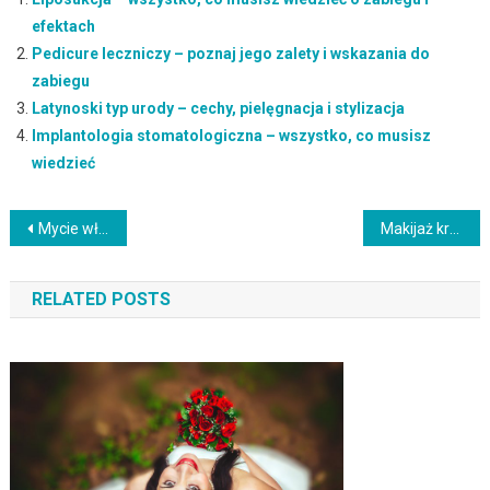
efektach
Pedicure leczniczy – poznaj jego zalety i wskazania do
zabiegu
Latynoski typ urody – cechy, pielęgnacja i stylizacja
Implantologia stomatologiczna – wszystko, co musisz
wiedzieć
Nawigacja
Mycie włosów mąką – naturalna metoda, która działa!
Makijaż krok po kroku dla początkujących: proste porady
wpisu
RELATED POSTS