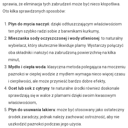
sprawia, że eliminacja tych zabrudzeń może być nieco kłopotliwa.
Oto kilka sprawdzonych sposobów:
Płyn do mycia naczyń
: dzięki odtłuszczającym właściwościom
ten płyn szybko radzi sobie z barwnikami kurkumy,
Mieszanka sody oczyszczonej i wody utlenionej
: to naturalny
wybielacz, który skutecznie likwiduje plamy. Wystarczy połączyć
oba składniki i nałożyć na zabrudzoną powierzchnię na kilka
minut,
Mydło i ciepła woda
: klasyczna metoda polegająca na moczeniu
paznokci w ciepłej wodzie z mydłem wymaga nieco więcej czasu
i cierpliwości, ale może przynieść bardzo dobre efekty,
Ocet lub sok z cytryny
: te naturalne środki również doskonale
sprawdzają się w walce z plamami dzięki swoim kwasowym
właściwościom,
Płyn do usuwania lakieru
: może być stosowany jako ostateczny
środek zaradczy; jednak należy zachować ostrożność, aby nie
uszkodzić paznokci podczas jego użycia.