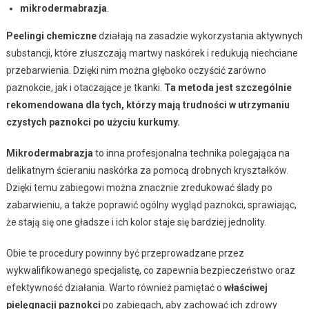
mikrodermabrazja
.
Peelingi chemiczne
działają na zasadzie wykorzystania aktywnych
substancji, które złuszczają martwy naskórek i redukują niechciane
przebarwienia. Dzięki nim można głęboko oczyścić zarówno
paznokcie, jak i otaczające je tkanki.
Ta metoda jest szczególnie
rekomendowana dla tych, którzy mają trudności w utrzymaniu
czystych paznokci po użyciu kurkumy.
Mikrodermabrazja
to inna profesjonalna technika polegająca na
delikatnym ścieraniu naskórka za pomocą drobnych kryształków.
Dzięki temu zabiegowi można znacznie zredukować ślady po
zabarwieniu, a także poprawić ogólny wygląd paznokci, sprawiając,
że stają się one gładsze i ich kolor staje się bardziej jednolity.
Obie te procedury powinny być przeprowadzane przez
wykwalifikowanego specjalistę, co zapewnia bezpieczeństwo oraz
efektywność działania. Warto również pamiętać o
właściwej
pielęgnacji paznokci
po zabiegach, aby zachować ich zdrowy