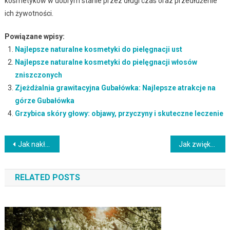
kosmetyków w dobrym stanie przez długi czas oraz przedłużenie
ich żywotności.
Powiązane wpisy:
Najlepsze naturalne kosmetyki do pielęgnacji ust
Najlepsze naturalne kosmetyki do pielęgnacji włosów
zniszczonych
Zjeżdżalnia grawitacyjna Gubałówka: Najlepsze atrakcje na
górze Gubałówka
Grzybica skóry głowy: objawy, przyczyny i skuteczne leczenie
Nawigacja
Jak nakładać róż i rozświetlacz: poradnik dla zdrowego blasku
Jak zwiększyć objętość oklapniętych włosów? Skuteczne metody i porady
wpisu
RELATED POSTS