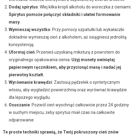
Dodaj spirytus
: Wlej kilka kropli alkoholu do woreczka z cieniami.
Spirytus pomoże połączyć składniki i ułatwi formowanie
masy.
Wymieszaj wszystko
: Przy pomocy szpatułki lub wykałaczki
dokładnie wymieszaj cień z alkoholem, aż osiągniesz jednolitą
konsystencję.
Uformuj cień
: Przenieś uzyskaną miksturę z powrotem do
oryginalnego opakowania cienia.
Użyj monety owiniętej
papierowym ręcznikiem, aby przycisnąć masę i nadać jej
pierwotny kształt.
Wyrównanie krawędzi
: Zastosuj pędzelek o syntetycznym
włosiu, aby wygładzić powierzchnię oraz wyrównać krawędzie
dla lepszego wyglądu.
Osuszanie
: Pozwól cień wyschnąć całkowicie przez 24 godziny
w suchym miejscu, żeby spirytus miał czas na całkowite
odparowanie.
Te proste techniki sprawią, że Twój pokruszony cień znów