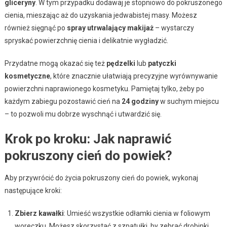
gliceryny
. W tym przypadku dodawaj je stopniowo do pokruszonego
cienia, mieszając aż do uzyskania jedwabistej masy. Możesz
również sięgnąć po
spray utrwalający makijaż
– wystarczy
spryskać powierzchnię cienia i delikatnie wygładzić.
Przydatne mogą okazać się też
pędzelki
lub
patyczki
kosmetyczne
, które znacznie ułatwiają precyzyjne wyrównywanie
powierzchni naprawionego kosmetyku. Pamiętaj tylko, żeby po
każdym zabiegu pozostawić cień na
24 godziny
w suchym miejscu
– to pozwoli mu dobrze wyschnąć i utwardzić się.
Krok po kroku: Jak naprawić
pokruszony cień do powiek?
Aby przywrócić do życia pokruszony cień do powiek, wykonaj
następujące kroki:
Zbierz kawałki
: Umieść wszystkie odłamki cienia w foliowym
woreczku. Możesz skorzystać z szpatułki, by zebrać drobinki.