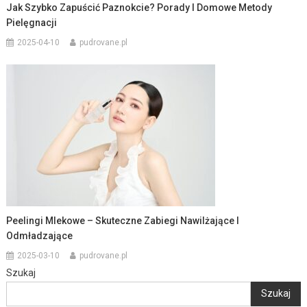
Jak Szybko Zapuścić Paznokcie? Porady I Domowe Metody
Pielęgnacji
2025-04-10
pudrovane.pl
Peelingi Mlekowe – Skuteczne Zabiegi Nawilżające I
Odmładzające
2025-03-10
pudrovane.pl
Szukaj
Szukaj