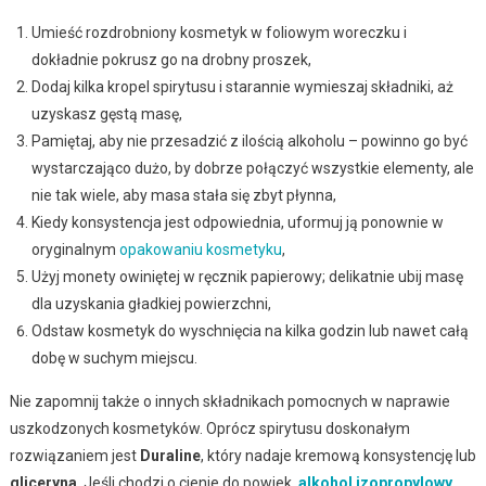
Umieść rozdrobniony kosmetyk w foliowym woreczku i
dokładnie pokrusz go na drobny proszek,
Dodaj kilka kropel spirytusu i starannie wymieszaj składniki, aż
uzyskasz gęstą masę,
Pamiętaj, aby nie przesadzić z ilością alkoholu – powinno go być
wystarczająco dużo, by dobrze połączyć wszystkie elementy, ale
nie tak wiele, aby masa stała się zbyt płynna,
Kiedy konsystencja jest odpowiednia, uformuj ją ponownie w
oryginalnym
opakowaniu kosmetyku
,
Użyj monety owiniętej w ręcznik papierowy; delikatnie ubij masę
dla uzyskania gładkiej powierzchni,
Odstaw kosmetyk do wyschnięcia na kilka godzin lub nawet całą
dobę w suchym miejscu.
Nie zapomnij także o innych składnikach pomocnych w naprawie
uszkodzonych kosmetyków. Oprócz spirytusu doskonałym
rozwiązaniem jest
Duraline
, który nadaje kremową konsystencję lub
gliceryna
. Jeśli chodzi o cienie do powiek,
alkohol izopropylowy