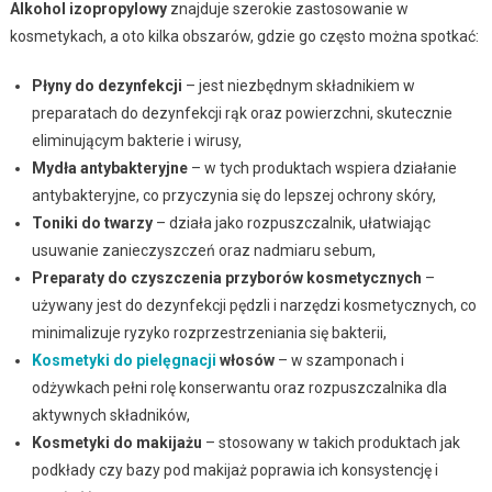
Alkohol izopropylowy
znajduje szerokie zastosowanie w
kosmetykach, a oto kilka obszarów, gdzie go często można spotkać:
Płyny do dezynfekcji
– jest niezbędnym składnikiem w
preparatach do dezynfekcji rąk oraz powierzchni, skutecznie
eliminującym bakterie i wirusy,
Mydła antybakteryjne
– w tych produktach wspiera działanie
antybakteryjne, co przyczynia się do lepszej ochrony skóry,
Toniki do twarzy
– działa jako rozpuszczalnik, ułatwiając
usuwanie zanieczyszczeń oraz nadmiaru sebum,
Preparaty do czyszczenia przyborów kosmetycznych
–
używany jest do dezynfekcji pędzli i narzędzi kosmetycznych, co
minimalizuje ryzyko rozprzestrzeniania się bakterii,
Kosmetyki do pielęgnacji
włosów
– w szamponach i
odżywkach pełni rolę konserwantu oraz rozpuszczalnika dla
aktywnych składników,
Kosmetyki do makijażu
– stosowany w takich produktach jak
podkłady czy bazy pod makijaż poprawia ich konsystencję i