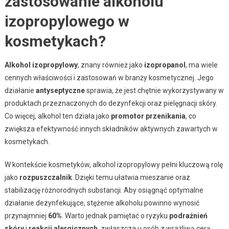
zastosowanie alkoholu
izopropylowego w
kosmetykach?
Alkohol izopropylowy
, znany również jako
izopropanol
, ma wiele
cennych właściwości i zastosowań w branży kosmetycznej. Jego
działanie
antyseptyczne
sprawia, że jest chętnie wykorzystywany w
produktach przeznaczonych do dezynfekcji oraz pielęgnacji skóry.
Co więcej, alkohol ten działa jako
promotor przenikania
, co
zwiększa efektywność innych składników aktywnych zawartych w
kosmetykach.
W kontekście kosmetyków, alkohol izopropylowy pełni kluczową rolę
jako
rozpuszczalnik
. Dzięki temu ułatwia mieszanie oraz
stabilizację różnorodnych substancji. Aby osiągnąć optymalne
działanie dezynfekujące, stężenie alkoholu powinno wynosić
przynajmniej
60%
. Warto jednak pamiętać o ryzyku
podrażnień
skóry
i
reakcji alergicznych
, zwłaszcza u osób z wrażliwą cerą.