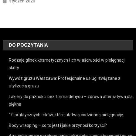
styczeń 2020
DO POCZYTANIA
Rodzaje glinek kosmetycznych i ich właściwości w pielęgnacji
skóry
Wywóz gruzu Warszawa: Profesjonalne usługi związane z
utylizacją gruzu
Lakiery do paznokci bez formaldehydu – zdrowa alternatywa dla
piękna
10 praktycznych trików, które ułatwią codzienną pielęgnację
Body wrapping – co to jest i jakie przynosi korzyści?
Azeloglicyna na przebarwienia: jak działa, kiedy stosować i na co