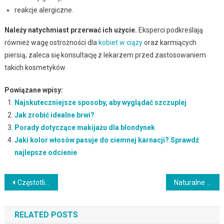
reakcje alergiczne.
Należy natychmiast przerwać ich użycie.
Eksperci podkreślają
również wagę ostrożności dla
kobiet w ciąży
oraz karmiących
piersią; zaleca się konsultację z lekarzem przed zastosowaniem
takich kosmetyków.
Powiązane wpisy:
Najskuteczniejsze sposoby, aby wyglądać szczuplej
Jak zrobić idealne brwi?
Porady dotyczące makijażu dla blondynek
Jaki kolor włosów pasuje do ciemnej karnacji? Sprawdź
najlepsze odcienie
Nawigacja
Częstotliwość higienizacji zębów – klucz do zdrowia jamy ustnej
Naturalne kosmetyki na trądzik dla nastolatków – jak dbać o cerę?
wpisu
RELATED POSTS