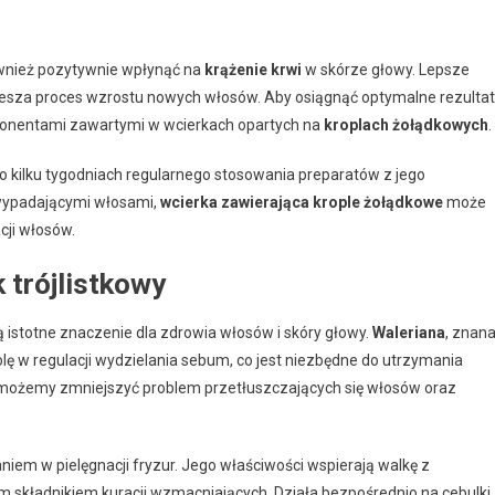
ównież pozytywnie wpłynąć na
krążenie krwi
w skórze głowy. Lepsze
piesza proces wzrostu nowych włosów. Aby osiągnąć optymalne rezultat
onentami zawartymi w wcierkach opartych na
kroplach żołądkowych
.
o kilku tygodniach regularnego stosowania preparatów z jego
 wypadającymi włosami,
wcierka zawierająca krople żołądkowe
może
cji włosów.
 trójlistkowy
 istotne znaczenie dla zdrowia włosów i skóry głowy.
Waleriana
, znan
lę w regulacji wydzielania sebum, co jest niezbędne do utrzymania
 możemy zmniejszyć problem przetłuszczających się włosów oraz
aniem w pielęgnacji fryzur. Jego właściwości wspierają walkę z
 składnikiem kuracji wzmacniających. Działa bezpośrednio na cebulki