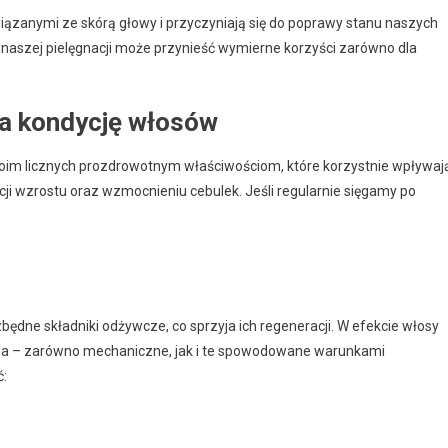
iązanymi ze skórą głowy i przyczyniają się do poprawy stanu naszych
naszej pielęgnacji może przynieść wymierne korzyści zarówno dla
na kondycję włosów
swoim licznych prozdrowotnym właściwościom, które korzystnie wpływaj
cji wzrostu oraz wzmocnieniu cebulek. Jeśli regularnie sięgamy po
będne składniki odżywcze, co sprzyja ich regeneracji. W efekcie włosy
enia – zarówno mechaniczne, jak i te spowodowane warunkami
ć: