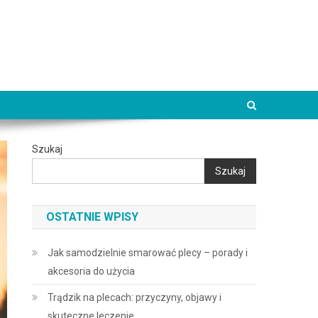
Szukaj
Szukaj
OSTATNIE WPISY
Jak samodzielnie smarować plecy – porady i
akcesoria do użycia
Trądzik na plecach: przyczyny, objawy i
skuteczne leczenie