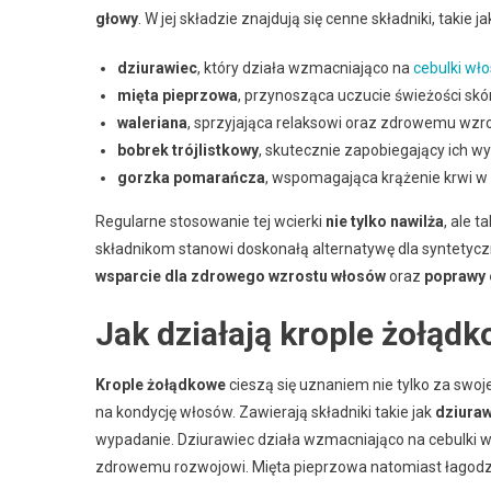
głowy
. W jej składzie znajdują się cenne składniki, takie ja
dziurawiec
, który działa wzmacniająco na
cebulki wł
mięta pieprzowa
, przynosząca uczucie świeżości skó
waleriana
, sprzyjająca relaksowi oraz zdrowemu wzr
bobrek trójlistkowy
, skutecznie zapobiegający ich w
gorzka pomarańcza
, wspomagająca krążenie krwi w s
Regularne stosowanie tej wcierki
nie tylko nawilża
, ale t
składnikom stanowi doskonałą alternatywę dla syntetycz
wsparcie dla zdrowego wzrostu włosów
oraz
poprawy 
Jak działają krople żołąd
Krople żołądkowe
cieszą się uznaniem nie tylko za swoj
na kondycję włosów. Zawierają składniki takie jak
dziura
wypadanie. Dziurawiec działa wzmacniająco na cebulki w
zdrowemu rozwojowi. Mięta pieprzowa natomiast łagodzi 