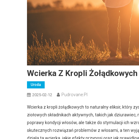
Wcierka Z Kropli Żołądkowych
Uroda
Pudrovane.pl
2025-02-12
Wcierka z kropli żołądkowych to naturalny eliksir, który 
ziołowych składnikach aktywnych, takich jak dziurawiec,
poprawy kondycji włosów, ale także do stymulacji ich wz
skutecznych rozwiązań problemów z włosami, a ten wyjątk
działa ta wcierka, jakie efekty przynosi oraz jak prawidł