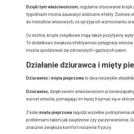
Dzięki tym właściwościom
, regularne stosowanie kropl
tygodniach można zauważyć widoczne efekty. Ziołowe ek
do mieszków włosowych, co sprzyja ich wzmocnieniu ora
Co istotne, krople żołądkowe mają także pozytywny wpływ
To dodatkowo zwiększa efektywność pielęgnacji włosów. 
można spodziewać się zdrowszych i gęstszych pasm.
Działanie dziurawca i mięty pi
Dziurawiec
i
mięta pieprzowa
to dwa niezwykłe składnik
Dziurawiec
, dzięki swoim właściwościom przeciwzapalny
wzrost włosów, pomagając im lepiej trzymać się w skórze
Z kolei
mięta pieprzowa
łagodzi wszelkie podrażnienia sk
problemami takimi jak swędzenie czy zaczerwienienie. D
znacznie zwiększa komfort noszenia fryzury.