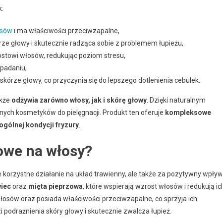
k:
osów
i ma właściwości przeciwzapalne,
rze głowy i skutecznie radząca sobie z problemem łupieżu,
ostowi włosów, redukując poziom stresu,
ypadaniu,
kórze głowy, co przyczynia się do lepszego dotlenienia cebulek.
akże
odżywia zarówno włosy, jak i skórę głowy
. Dzięki naturalnym
nych kosmetyków do pielęgnacji. Produkt ten oferuje
kompleksowe
ogólnej kondycji fryzury
.
kowe na włosy?
e korzystne działanie na układ trawienny, ale także za pozytywny wpły
wiec
oraz
mięta pieprzowa
, które wspierają wzrost włosów i redukują ic
łosów oraz posiada właściwości przeciwzapalne, co sprzyja ich
podrażnienia skóry głowy i skutecznie zwalcza łupież.