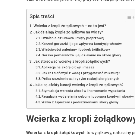
Spis treści
Wcierka z kropli żołądkowych – co to jest?
Jak działają krople żołądkowe na włosy?
Działanie dziurawca i mięty pieprzowej
Korzeń goryczki i jego wpływ na kondycję włosów
Właściwości waleriany i bobrek trójlistkowy
Gorzka pomarańcza i jej działanie na skórę głowy
Jak stosować wcierkę z kropli żołądkowych?
Aplikacja na skórę głowy i masaż
Jak rozcieńczyć z wodą i przygotować miksturę?
Próba uczuleniowa i ryzyko reakcji alergicznych
Jakie są efekty kuracji wcierką z kropli żołądkowych?
Stymulacja wzrostu włosów i hamowanie wypadania
Regulacja wydzielania sebum i poprawa kondycji włosów
Walka z łupieżem i podrażnieniami skóry głowy
Wcierka z kropli żołądkowy
Wcierka z kropli żołądkowych
to wyjątkowy, naturalny 