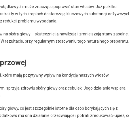
i żołądkowych może znacząco poprawić stan włosów. Już po kilku
strakty w tych kroplach dostarczają kluczowych substancji odżywczyc
z redukcji problemu wypadania.
 na skórę głowy – skutecznie ją nawilżają i zmniejszają stany zapalne.
W rezultacie, przy regularnym stosowaniu tego naturalnego preparatu,
eprzowej
i, które mają pozytywny wpływ na kondycję naszych włosów.
m, sprzyja zdrowiu skóry głowy oraz cebulek. Jego działanie wspiera
.
óry głowy, co jest szczególnie istotne dla osób borykających się z
odatkowo ma ona działanie orzeźwiające i potrafi zredukować łupież, c