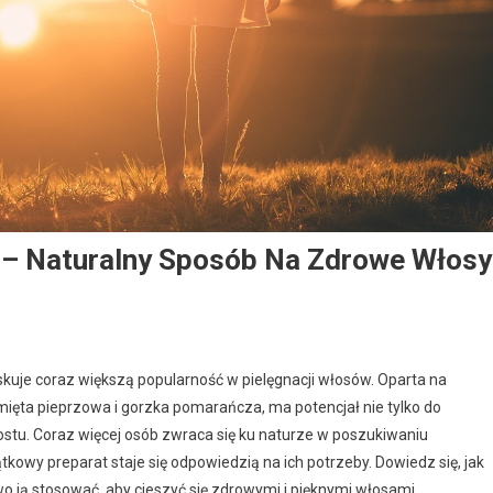
 – Naturalny Sposób Na Zdrowe Włosy
zyskuje coraz większą popularność w pielęgnacji włosów. Oparta na
 mięta pieprzowa i gorzka pomarańcza, ma potencjał nie tylko do
rostu. Coraz więcej osób zwraca się ku naturze w poszukiwaniu
owy preparat staje się odpowiedzią na ich potrzeby. Dowiedz się, jak
owo ją stosować, aby cieszyć się zdrowymi i pięknymi włosami.