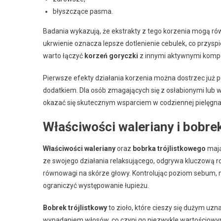
błyszczące pasma.
Badania wykazują, że ekstrakty z tego korzenia mogą r
ukrwienie oznacza lepsze dotlenienie cebulek, co przys
warto łączyć
korzeń goryczki
z innymi aktywnymi komp
Pierwsze efekty działania korzenia można dostrzec już p
dodatkiem. Dla osób zmagających się z osłabionymi lub
okazać się skutecznym wsparciem w codziennej pielęgna
Właściwości waleriany i bobrek
Właściwości waleriany
oraz
bobrka trójlistkowego
mają
ze swojego działania relaksującego, odgrywa kluczową ro
równowagi na skórze głowy. Kontrolując poziom sebum,
ograniczyć występowanie łupieżu.
Bobrek trójlistkowy
to zioło, które cieszy się dużym uzn
wypadaniem włosów, co czyni go niezwykle wartościowym