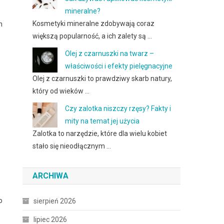
mineralne?
Kosmetyki mineralne zdobywają coraz
h
większą popularność, a ich zalety są …
Olej z czarnuszki na twarz –
właściwości i efekty pielęgnacyjne
Olej z czarnuszki to prawdziwy skarb natury,
który od wieków …
Czy zalotka niszczy rzęsy? Fakty i
mity na temat jej użycia
Zalotka to narzędzie, które dla wielu kobiet
stało się nieodłącznym …
ARCHIWA
o
sierpień 2026
lipiec 2026