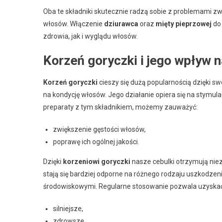
Oba te składniki skutecznie radzą sobie z problemami zw
włosów. Włączenie
dziurawca
oraz
mięty pieprzowej
do 
zdrowia, jak i wyglądu włosów.
Korzeń goryczki i jego wpływ 
Korzeń goryczki
cieszy się dużą popularnością dzięki 
na kondycję włosów. Jego działanie opiera się na stymula
preparaty z tym składnikiem, możemy zauważyć:
zwiększenie gęstości włosów,
poprawę ich ogólnej jakości.
Dzięki
korzeniowi goryczki
nasze cebulki otrzymują niez
stają się bardziej odporne na różnego rodzaju uszkodz
środowiskowymi. Regularne stosowanie pozwala uzyska
silniejsze,
zdrowsze,