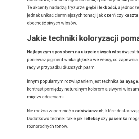
Te akcenty nadadzą fryzurze
głębi
i
lekkości
, a jednocz
jednak unikać ciemniejszych tonacji jak
czerń
czy
kaszta
obecność siwych włosów.
Jakie techniki koloryzacji p
Najlepszym sposobem na ukrycie siwych włosów
jest
t
ponieważ pigment wnika głęboko we włosy, co zapewnia 
rady w przypadku dłuższych pasm.
Innym popularnym rozwiązaniem jest technika
balayage
kontrast pomiędzy naturalnym kolorem a siwymi włosami
między odcieniami.
Nie można zapomnieć o
odsiwiaczach
, które dostarcza
Dodatkowo techniki takie jak
refleksy
czy
pasemka
mogą 
różnorodnych tonów.