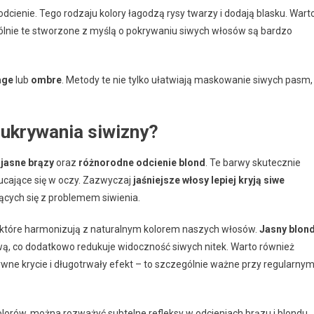
 odcienie. Tego rodzaju kolory łagodzą rysy twarzy i dodają blasku. Wart
ólnie te stworzone z myślą o pokrywaniu siwych włosów są bardzo
age
lub
ombre
. Metody te nie tylko ułatwiają maskowanie siwych pasm,
 ukrywania siwizny?
e
jasne brązy
oraz
różnorodne odcienie blond
. Te barwy skutecznie
zucające się w oczy. Zazwyczaj
jaśniejsze włosy lepiej kryją siwe
ących się z problemem siwienia.
, które harmonizują z naturalnym kolorem naszych włosów.
Jasny blon
wą, co dodatkowo redukuje widoczność siwych nitek. Warto również
sywne krycie i długotrwały efekt – to szczególnie ważne przy regularny
olorów, można rozważyć subtelne refleksy w odcieniach brązu i blondu.