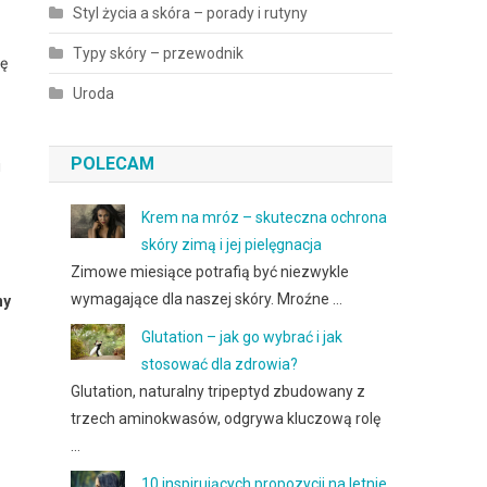
Styl życia a skóra – porady i rutyny
Typy skóry – przewodnik
ię
Uroda
POLECAM
i
Krem na mróz – skuteczna ochrona
skóry zimą i jej pielęgnacja
Zimowe miesiące potrafią być niezwykle
wymagające dla naszej skóry. Mroźne …
ny
Glutation – jak go wybrać i jak
stosować dla zdrowia?
Glutation, naturalny tripeptyd zbudowany z
trzech aminokwasów, odgrywa kluczową rolę
…
10 inspirujących propozycji na letnie