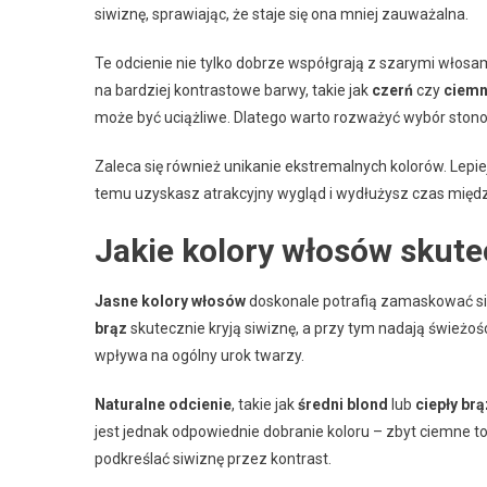
siwiznę, sprawiając, że staje się ona mniej zauważalna.
Te odcienie nie tylko dobrze współgrają z szarymi włosa
na bardziej kontrastowe barwy, takie jak
czerń
czy
ciemn
może być uciążliwe. Dlatego warto rozważyć wybór stonow
Zaleca się również unikanie ekstremalnych kolorów. Lepie
temu uzyskasz atrakcyjny wygląd i wydłużysz czas międz
Jakie kolory włosów skute
Jasne kolory włosów
doskonale potrafią zamaskować si
brąz
skutecznie kryją siwiznę, a przy tym nadają świeżoś
wpływa na ogólny urok twarzy.
Naturalne odcienie
, takie jak
średni blond
lub
ciepły brą
jest jednak odpowiednie dobranie koloru – zbyt ciemne t
podkreślać siwiznę przez kontrast.