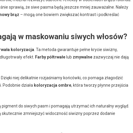
eśnie sprawią, że siwe pasma będą jeszcze mniej zauważalne. Należy
nowy brąz
– mogą one bowiem zwiększać kontrast i podkreślać
omagają w maskowaniu siwych włosów?
rwała koloryzacja
. Ta metoda gwarantuje pełne krycie siwizny,
długotrwały efekt.
Farby półtrwałe
lub
zmywalne
zazwyczaj nie dają
. Dzięki niej delikatnie rozjaśniamy końcówki, co pomaga złagodzić
. Podobnie działa
koloryzacja ombre
, która tworzy płynne przejścia
ją pigment do siwych pasm i pomagają utrzymać ich naturalny wygląd.
skutecznie zmniejszyć widoczność siwizny poprzez dodanie