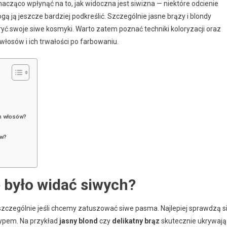
ząco wpłynąć na to, jak widoczna jest siwizna — niektóre odcienie
 ją jeszcze bardziej podkreślić. Szczególnie jasne brązy i blondy
yć swoje siwe kosmyki. Warto zatem poznać techniki koloryzacji oraz
osów i ich trwałości po farbowaniu.
ch włosów?
ów?
e było widać siwych?
szczególnie jeśli chcemy zatuszować siwe pasma. Najlepiej sprawdzą s
typem. Na przykład
jasny blond
czy
delikatny brąz
skutecznie ukrywają