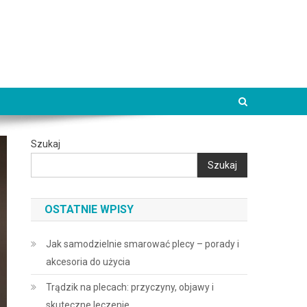
Szukaj
Szukaj
OSTATNIE WPISY
Jak samodzielnie smarować plecy – porady i
akcesoria do użycia
Trądzik na plecach: przyczyny, objawy i
skuteczne leczenie