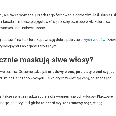
mi, ale także wymagają rzadszego farbowania odrostów. Jeśli skusisz s
y kasztan
, musisz przygotować się na częstsze poprawki koloru, co
anych i naturalnych tonacji.
j postawić na te, które zapewniają dobre pokrycie
siwych włosów
. Dzięk
y kolejnymi zabiegami farbującymi.
cznie maskują siwe włosy?
we pasma. Odcienie takie jak
miodowy blond
,
popielaty blond
czy
jas
ci i młodzieńczego wyglądu. Te kolory rozświetlają cerę, co znacząco
z
, także świetnie radzą sobie z ukrywaniem siwych włosów. Kluczowe
onacje, na przykład
głęboka czerń
czy
kasztanowy brąz
, mogą