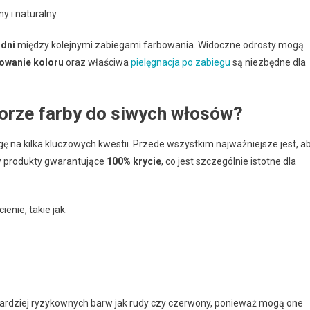
y i naturalny.
odni
między kolejnymi zabiegami farbowania. Widoczne odrosty mogą
lowanie koloru
oraz właściwa
pielęgnacja po zabiegu
są niezbędne dla
orze farby do siwych włosów?
gę na kilka kluczowych kwestii. Przede wszystkim najważniejsze jest, a
w produkty gwarantujące
100% krycie
, co jest szczególnie istotne dla
enie, takie jak:
 bardziej ryzykownych barw jak rudy czy czerwony, ponieważ mogą one