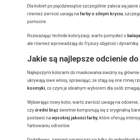
Dla kobiet po pięćdziesiątce szczególnie zaleca się jasne
również zwrócić uwagę na
farby o silnym kryciu
; szczeg
pomocne.
Rozważając techniki koloryzacji, warto pomyśleć o
balay
ale również wprowadzają do fryzury objętość i dynamikę.
Jakie są najlepsze odcienie do
Najlepszymi kolorami do maskowania siwizny są główni
ukrywają siwe włosy, sprawiając, że stają się one mniej r
kosmyki
, co czyni je idealnym wyborem dla osób zmagaj
Wybierając nowy kolor, warto zwrócić uwagę na odcienie
czy
średni brąz
świetnie komponują się z oryginalną bar
postawić na
wysokiej jakości farby
, które oferują inten
farbowaniu odrostów.
Dodatkowo, zamiast ograniczać się tylko do jednolitych k