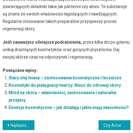
zawierających składniki takie jak pantenol czy aloes. Te substancje
są znane ze swoich właściwości łagodzących i nawilżających.
Regularne stosowanie takich preparatów przyspieszy proces
regeneracji skóry.
Jeśli zauważysz silniejsze podrażnienia,
przez kilka dni po goleniu
unikaj drażniących kosmetyków oraz gorących pryszniców. Daj
swojej skórze czas na odpoczynek i regenerację.
Powiązane wpisy:
Stary olej lniany – zastosowania kosmetyczne i lecznicze
Kosmetyki do pielęgnacji twarzy: Klucz do zdrowej skóry
Miód na skórę – właściwości, zastosowanie i naturalne
przepisy
Emulsje kosmetyczne – jak działają i jakie mają właściwości?
Nawigacja
Najlepsza szczoteczka do twarzy – jak wybrać i dbać o nią?
Czy Acne Derm można stosować na całą twarz? Bezpieczeństwo i efekty