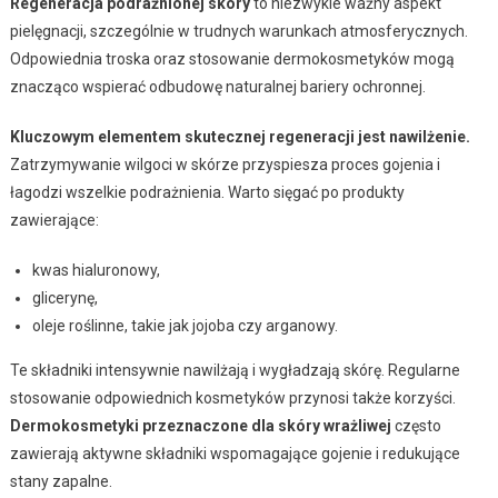
Regeneracja podrażnionej skóry
to niezwykle ważny aspekt
pielęgnacji, szczególnie w trudnych warunkach atmosferycznych.
Odpowiednia troska oraz stosowanie dermokosmetyków mogą
znacząco wspierać odbudowę naturalnej bariery ochronnej.
Kluczowym elementem skutecznej regeneracji jest nawilżenie.
Zatrzymywanie wilgoci w skórze przyspiesza proces gojenia i
łagodzi wszelkie podrażnienia. Warto sięgać po produkty
zawierające:
kwas hialuronowy,
glicerynę,
oleje roślinne, takie jak jojoba czy arganowy.
Te składniki intensywnie nawilżają i wygładzają skórę. Regularne
stosowanie odpowiednich kosmetyków przynosi także korzyści.
Dermokosmetyki przeznaczone dla skóry wrażliwej
często
zawierają aktywne składniki wspomagające gojenie i redukujące
stany zapalne.