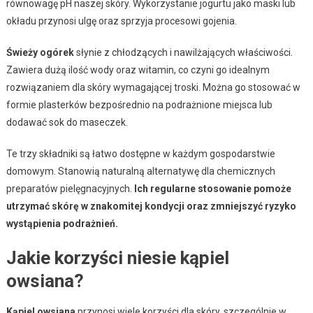
równowagę pH naszej skóry. Wykorzystanie jogurtu jako maski lub
okładu przynosi ulgę oraz sprzyja procesowi gojenia.
Świeży ogórek
słynie z chłodzących i nawilżających właściwości.
Zawiera dużą ilość wody oraz witamin, co czyni go idealnym
rozwiązaniem dla skóry wymagającej troski. Można go stosować w
formie plasterków bezpośrednio na podrażnione miejsca lub
dodawać sok do maseczek.
Te trzy składniki są łatwo dostępne w każdym gospodarstwie
domowym. Stanowią naturalną alternatywę dla chemicznych
preparatów pielęgnacyjnych.
Ich regularne stosowanie pomoże
utrzymać skórę w znakomitej kondycji oraz zmniejszyć ryzyko
wystąpienia podrażnień.
Jakie korzyści niesie kąpiel
owsiana?
Kąpiel owsiana
przynosi wiele korzyści dla skóry, szczególnie w