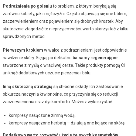
Podrażnienia po goleniu
to problem, z którym borykają się
zarówno kobiety, jak i mężczyźni. Często objawiają się one bólem,
zaczerwienieniem oraz pojawieniem się drobnych krostek. Aby
skutecznie złagodzić te nieprzyjemności, warto skorzystać z kilku
sprawdzonych metod.
Pierwszym krokiem
w walce z podrażnieniami jest odpowiednie
nawilżenie skóry. Sięgaj po delikatne
balsamy regenerujące
stworzone z myślą o wrażliwej cerze. Takie produkty pomogą Ci
uniknąć dodatkowych uczucie pieczenia i bólu.
Inną skuteczną strategią
są chłodne okłady. Ich zastosowanie
obkurcza naczynia krwionośne, co przyczynia się do redukcji
zaczerwienienia oraz dyskomfortu. Możesz wykorzystać:
kompresy nasączone zimną wodą,
kompresy nasączone herbatą – działają one kojąco na skórę.
Dodatkowo warto rozważyć użycie
żelowych kosmetyków