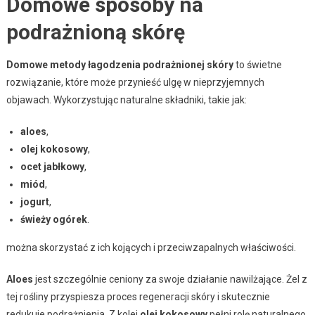
Domowe sposoby na
podrażnioną skórę
Domowe metody łagodzenia podrażnionej skóry
to świetne
rozwiązanie, które może przynieść ulgę w nieprzyjemnych
objawach. Wykorzystując naturalne składniki, takie jak:
aloes
,
olej kokosowy
,
ocet jabłkowy
,
miód
,
jogurt
,
świeży ogórek
.
można skorzystać z ich kojących i przeciwzapalnych właściwości.
Aloes
jest szczególnie ceniony za swoje działanie nawilżające. Żel z
tej rośliny przyspiesza proces regeneracji skóry i skutecznie
redukuje podrażnienia. Z kolei
olej kokosowy
pełni rolę naturalnego