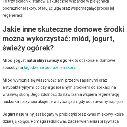
Te trzy składniki stanowią skuteczne wsparcie w pielęgnacji
podrażnionej skóry, oferując ulgę oraz wspomagając proces jej
regeneracji.
Jakie inne skuteczne domowe środki
można wykorzystać: miód, jogurt,
świeży ogórek?
Miód
,
jogurt naturalny
i
świeży ogórek
to doskonałe, domowe
sposoby na
łagodzenie podrażnień skóry
.
Miód
wyróżnia się właściwościami przeciwzapalnymi oraz
antybakteryjnymi, co czyni go idealnym środkiem do aplikacji na
wrażliwą skórę. Jego zdolność do nawilżania wspiera regenerację
naskórka i przynosi ukojenie w sytuacjach, gdy odczuwamy napięcie.
Jogurt naturalny
jest bogaty w probiotyki oraz kwas mlekowy, które
działają kojąco. Pomaga redukować zaczerwienienia i przywraca