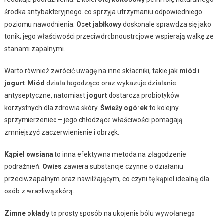
środka antybakteryjnego, co sprzyja utrzymaniu odpowiedniego
poziomu nawodnienia.
Ocet jabłkowy
doskonale sprawdza się jako
tonik; jego właściwości przeciwdrobnoustrojowe wspierają walkę ze
stanami zapalnymi.
Warto również zwrócić uwagę na inne składniki, takie jak
miód
i
jogurt
.
Miód
działa łagodząco oraz wykazuje działanie
antyseptyczne, natomiast
jogurt
dostarcza probiotyków
korzystnych dla zdrowia skóry.
Świeży ogórek
to kolejny
sprzymierzeniec – jego chłodzące właściwości pomagają
zmniejszyć zaczerwienienie i obrzęk.
Kąpiel owsiana
to inna efektywna metoda na złagodzenie
podrażnień.
Owies
zawiera substancje czynne o działaniu
przeciwzapalnym oraz nawilżającym, co czyni tę kąpiel idealną dla
osób z wrażliwą skórą.
Zimne okłady
to prosty sposób na ukojenie bólu wywołanego