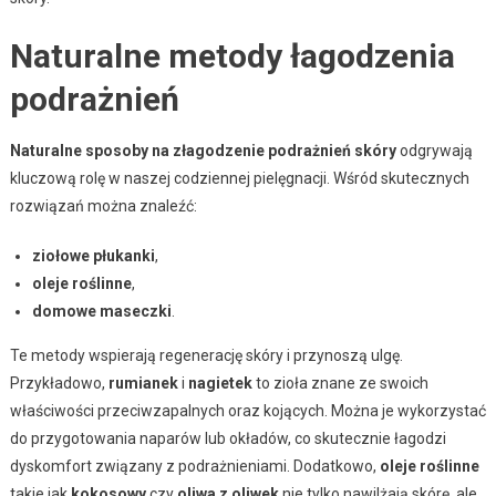
Naturalne metody łagodzenia
podrażnień
Naturalne sposoby na złagodzenie podrażnień skóry
odgrywają
kluczową rolę w naszej codziennej pielęgnacji. Wśród skutecznych
rozwiązań można znaleźć:
ziołowe płukanki
,
oleje roślinne
,
domowe maseczki
.
Te metody wspierają regenerację skóry i przynoszą ulgę.
Przykładowo,
rumianek
i
nagietek
to zioła znane ze swoich
właściwości przeciwzapalnych oraz kojących. Można je wykorzystać
do przygotowania naparów lub okładów, co skutecznie łagodzi
dyskomfort związany z podrażnieniami. Dodatkowo,
oleje roślinne
takie jak
kokosowy
czy
oliwa z oliwek
nie tylko nawilżają skórę, ale