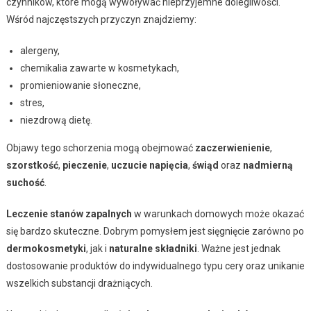
czynników, które mogą wywoływać nieprzyjemne dolegliwości.
Wśród najczęstszych przyczyn znajdziemy:
alergeny,
chemikalia zawarte w kosmetykach,
promieniowanie słoneczne,
stres,
niezdrową dietę.
Objawy tego schorzenia mogą obejmować
zaczerwienienie
,
szorstkość
,
pieczenie
,
uczucie napięcia
,
świąd
oraz
nadmierną
suchość
.
Leczenie stanów zapalnych
w warunkach domowych może okazać
się bardzo skuteczne. Dobrym pomysłem jest sięgnięcie zarówno po
dermokosmetyki
, jak i
naturalne składniki
. Ważne jest jednak
dostosowanie produktów do indywidualnego typu cery oraz unikanie
wszelkich substancji drażniących.