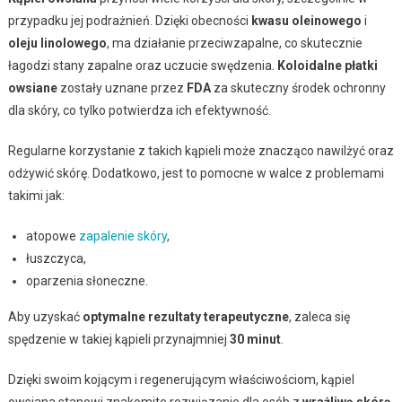
przypadku jej podrażnień. Dzięki obecności
kwasu oleinowego
i
oleju linolowego
, ma działanie przeciwzapalne, co skutecznie
łagodzi stany zapalne oraz uczucie swędzenia.
Koloidalne płatki
owsiane
zostały uznane przez
FDA
za skuteczny środek ochronny
dla skóry, co tylko potwierdza ich efektywność.
Regularne korzystanie z takich kąpieli może znacząco nawilżyć oraz
odżywić skórę. Dodatkowo, jest to pomocne w walce z problemami
takimi jak:
atopowe
zapalenie skóry
,
łuszczyca,
oparzenia słoneczne.
Aby uzyskać
optymalne rezultaty terapeutyczne
, zaleca się
spędzenie w takiej kąpieli przynajmniej
30 minut
.
Dzięki swoim kojącym i regenerującym właściwościom, kąpiel
owsiana stanowi znakomite rozwiązanie dla osób z
wrażliwą skórą