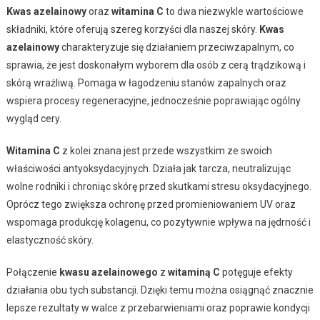
Kwas azelainowy
oraz
witamina C
to dwa niezwykle wartościowe
składniki, które oferują szereg korzyści dla naszej skóry.
Kwas
azelainowy
charakteryzuje się działaniem przeciwzapalnym, co
sprawia, że jest doskonałym wyborem dla osób z cerą trądzikową i
skórą wrażliwą. Pomaga w łagodzeniu stanów zapalnych oraz
wspiera procesy regeneracyjne, jednocześnie poprawiając ogólny
wygląd cery.
Witamina C
z kolei znana jest przede wszystkim ze swoich
właściwości antyoksydacyjnych. Działa jak tarcza, neutralizując
wolne rodniki i chroniąc skórę przed skutkami stresu oksydacyjnego.
Oprócz tego zwiększa ochronę przed promieniowaniem UV oraz
wspomaga produkcję kolagenu, co pozytywnie wpływa na jędrność i
elastyczność skóry.
Połączenie
kwasu azelainowego
z
witaminą C
potęguje efekty
działania obu tych substancji. Dzięki temu można osiągnąć znacznie
lepsze rezultaty w walce z przebarwieniami oraz poprawie kondycji