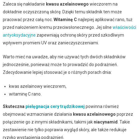
Zaleca się nakładanie
kwasu azelainowego
wieczorem na
dokładnie oczyszczoną skórę. Dzięki temu składnik ten może
pracować przez całą noc.
Witaminę C
najlepiej aplikować rano, tuż
przed nałożeniem kremu przeciwsłonecznego. Jej silne
właściwości
antyoksydacyjne
zapewniają ochronę skóry przed szkodliwym
wpływem promieni UV oraz zanieczyszczeniami.
Warto mieć na uwadze, aby nie używać tych dwóch składników
jednocześnie, ponieważ może to prowadzić do podrażnień.
Zdecydowanie lepiej stosować je o różnych porach dnia:
kwas azelainowy wieczorem,
witaminę C rano.
Skuteczna
pielęgnacja cery trądzikowej
powinna również
obejmować wzmacnianie działania
kwasu azelainowego
poprzez
połączenie go z innymi składnikami, takimi jak
niacynamid
. Takie
zestawienie nie tylko poprawia wygląd skóry, ale także redukuje
ryzyko wystąpienia podrażnień.