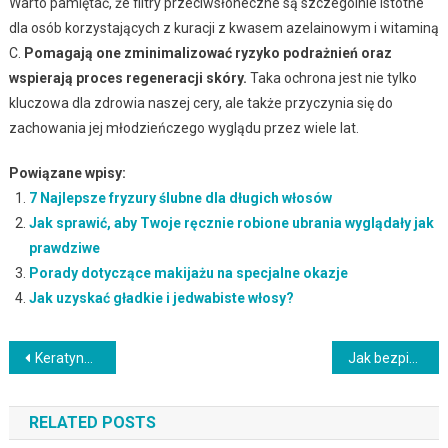
Warto pamiętać, że filtry przeciwsłoneczne są szczególnie istotne
dla osób korzystających z kuracji z kwasem azelainowym i witaminą
C.
Pomagają one zminimalizować ryzyko podrażnień oraz
wspierają proces regeneracji skóry.
Taka ochrona jest nie tylko
kluczowa dla zdrowia naszej cery, ale także przyczynia się do
zachowania jej młodzieńczego wyglądu przez wiele lat.
Powiązane wpisy:
7 Najlepsze fryzury ślubne dla długich włosów
Jak sprawić, aby Twoje ręcznie robione ubrania wyglądały jak
prawdziwe
Porady dotyczące makijażu na specjalne okazje
Jak uzyskać gładkie i jedwabiste włosy?
Nawigacja
Keratynowe prostowanie włosów w domu – instrukcja krok po kroku
Jak bezpiecznie rozjaśnić farbowane włosy? Sprawdzone metody i pielęgnacja
wpisu
RELATED POSTS