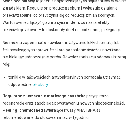
Kwas azelainowy
to jeden z najpotężniejszych sojuszników w walce
z trądzikiem. Reguluje on produkcję sebum i wykazuje działanie
przeciwzapalne, co przyczynia się do redukcji zmian skórnych.
Warto również łączyć go z
niacynamidem
, co nasila efekty
przeciwtrądzikowe – to doskonały duet do codziennej pielęgnacji.
Nie można zapominać o
nawilżaniu
. Używanie lekkich emulsji lub
żeli nawilżających sprawi, że skóra pozostanie świeża i nawilżona,
nie blokując jednocześnie porów. Również tonizacja odgrywa istotną
rolę:
toniki o właściwościach antybakteryjnych pomagają utrzymać
odpowiednie
pH skóry
.
Regularne złuszczanie martwego naskórka
przyspiesza
regenerację oraz zapobiega powstawaniu nowych niedoskonałości.
Peelingi chemiczne
zawierające kwasy AHA i BHA są
rekomendowane do stosowania raz w tygodniu.