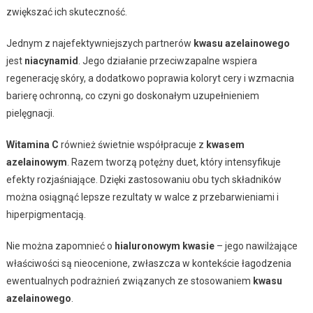
zwiększać ich skuteczność.
Jednym z najefektywniejszych partnerów
kwasu azelainowego
jest
niacynamid
. Jego działanie przeciwzapalne wspiera
regenerację skóry, a dodatkowo poprawia koloryt cery i wzmacnia
barierę ochronną, co czyni go doskonałym uzupełnieniem
pielęgnacji.
Witamina C
również świetnie współpracuje z
kwasem
azelainowym
. Razem tworzą potężny duet, który intensyfikuje
efekty rozjaśniające. Dzięki zastosowaniu obu tych składników
można osiągnąć lepsze rezultaty w walce z przebarwieniami i
hiperpigmentacją.
Nie można zapomnieć o
hialuronowym kwasie
– jego nawilżające
właściwości są nieocenione, zwłaszcza w kontekście łagodzenia
ewentualnych podrażnień związanych ze stosowaniem
kwasu
azelainowego
.