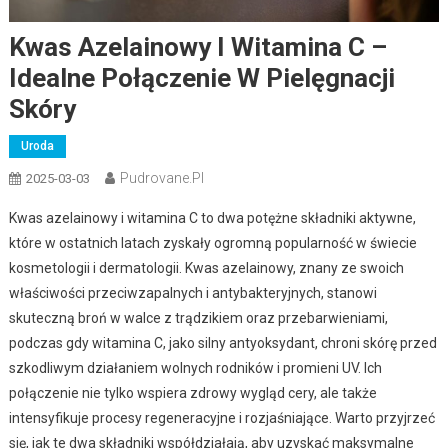
Kwas Azelainowy I Witamina C –
Idealne Połączenie W Pielęgnacji
Skóry
Uroda
Pudrovane.pl
2025-03-03
Kwas azelainowy i witamina C to dwa potężne składniki aktywne,
które w ostatnich latach zyskały ogromną popularność w świecie
kosmetologii i dermatologii. Kwas azelainowy, znany ze swoich
właściwości przeciwzapalnych i antybakteryjnych, stanowi
skuteczną broń w walce z trądzikiem oraz przebarwieniami,
podczas gdy witamina C, jako silny antyoksydant, chroni skórę przed
szkodliwym działaniem wolnych rodników i promieni UV. Ich
połączenie nie tylko wspiera zdrowy wygląd cery, ale także
intensyfikuje procesy regeneracyjne i rozjaśniające. Warto przyjrzeć
się, jak te dwa składniki współdziałają, aby uzyskać maksymalne