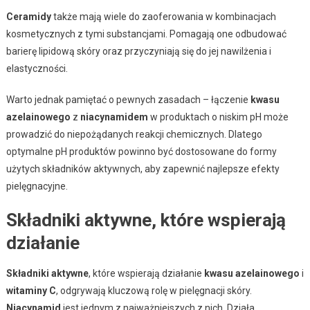
Ceramidy
także mają wiele do zaoferowania w kombinacjach
kosmetycznych z tymi substancjami. Pomagają one odbudować
barierę lipidową skóry oraz przyczyniają się do jej nawilżenia i
elastyczności.
Warto jednak pamiętać o pewnych zasadach – łączenie
kwasu
azelainowego
z
niacynamidem
w produktach o niskim pH może
prowadzić do niepożądanych reakcji chemicznych. Dlatego
optymalne pH produktów powinno być dostosowane do formy
użytych składników aktywnych, aby zapewnić najlepsze efekty
pielęgnacyjne.
Składniki aktywne, które wspierają
działanie
Składniki aktywne
, które wspierają działanie
kwasu azelainowego
i
witaminy C
, odgrywają kluczową rolę w pielęgnacji skóry.
Niacynamid
jest jednym z najważniejszych z nich. Działa