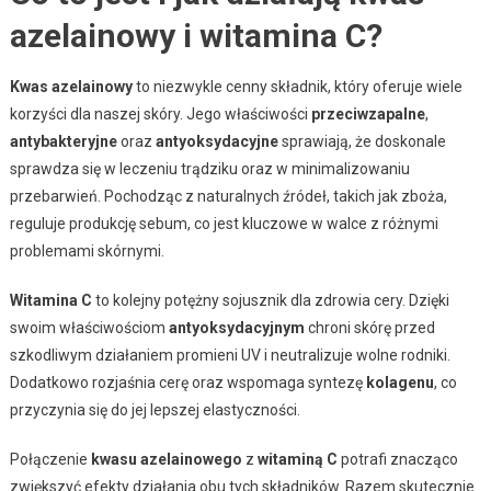
azelainowy i witamina C?
Kwas azelainowy
to niezwykle cenny składnik, który oferuje wiele
korzyści dla naszej skóry. Jego właściwości
przeciwzapalne
,
antybakteryjne
oraz
antyoksydacyjne
sprawiają, że doskonale
sprawdza się w leczeniu trądziku oraz w minimalizowaniu
przebarwień. Pochodząc z naturalnych źródeł, takich jak zboża,
reguluje produkcję sebum, co jest kluczowe w walce z różnymi
problemami skórnymi.
Witamina C
to kolejny potężny sojusznik dla zdrowia cery. Dzięki
swoim właściwościom
antyoksydacyjnym
chroni skórę przed
szkodliwym działaniem promieni UV i neutralizuje wolne rodniki.
Dodatkowo rozjaśnia cerę oraz wspomaga syntezę
kolagenu
, co
przyczynia się do jej lepszej elastyczności.
Połączenie
kwasu azelainowego
z
witaminą C
potrafi znacząco
zwiększyć efekty działania obu tych składników. Razem skutecznie