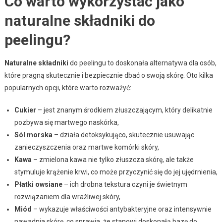
Co warto wykorzystać jako
naturalne składniki do
peelingu?
Naturalne składniki
do peelingu to doskonała alternatywa dla osób,
które pragną skutecznie i bezpiecznie dbać o swoją skórę. Oto kilka
popularnych opcji, które warto rozważyć:
Cukier
– jest znanym środkiem złuszczającym, który delikatnie
pozbywa się martwego naskórka,
Sól morska
– działa detoksykująco, skutecznie usuwając
zanieczyszczenia oraz martwe komórki skóry,
Kawa
– zmielona kawa nie tylko złuszcza skórę, ale także
stymuluje krążenie krwi, co może przyczynić się do jej ujędrnienia,
Płatki owsiane
– ich drobna tekstura czyni je świetnym
rozwiązaniem dla wrażliwej skóry,
Miód
– wykazuje właściwości antybakteryjne oraz intensywnie
nawadnia skórę, co sprawia, że stanowi doskonałą bazę do