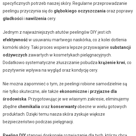
specyficznych potrzeb naszej skóry. Regularne przeprowadzanie
peelingu przyczynia się do
głębokiego oczyszczania
oraz poprawy
gładkości
i
nawilżenia
cery.
Jednym z najważniejszych atutów peelingów DIY jest ich
efektywność
w usuwaniu martwego naskórka, co z kolei dotlenia
komórki skóry. Taki proces wspiera lepsze przyswajanie
substancji
odżywczych
zawartych w kosmetykach pielęgnacyjnych.
Dodatkowo systematyczne złuszczanie pobudza
krążenie krwi
, co
pozytywnie wpływa na wygląd oraz kondycję cery.
Nie można zapomnieć o tym, że peelingi robione samodzielnie są
nie tylko skuteczne, ale także
ekonomiczne
i
przyjazne dla
środowiska
. Przygotowując je we własnym zakresie, eliminujemy
zbędne
chemikalia
oraz
konserwanty
obecne w wielu gotowych
produktach. Dzięki temu nasza skóra zyskuje większe
bezpieczeństwo podczas pielęgnacji.
Peeling DIY
stanowi doskonałe rozwiązanie dla tych, którzy chcą