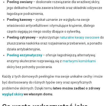
Peeling owsiany
– doskonałe rozwiązanie dla wrażliwej skóry,
jego delikatna formuła zawiera błonnik oraz składniki odżywcze
łagodzące podrażnienia,
Peeling kawowy
– zyskał uznanie ze względu na swoje
właściwości antycellulitowe i stymulujące krążenie, dlatego
często sięgają po niego osoby dbające o sylwetkę,
Peeling cytrynowy
– wykorzystuje
naturalne kwasy owocowe
do
złuszczania naskórka oraz rozjaśniania przebarwień, a ponadto
działa antybakteryjnie,
Peeling enzymatyczny
– oferuje łagodniejszą alternatywę;
enzymy skutecznie rozprawiają się z
martwymi komórkami
skóry bez potrzeby pocierania.
Każdy z tych domowych peelingów ma swoje unikalne cechy i może
być dostosowany do różnych typów cery oraz specyficznych
problemów skórnych. Dzięki temu
łatwo można zadbać o zdrowy
wygląd skóry
we własnym domu.