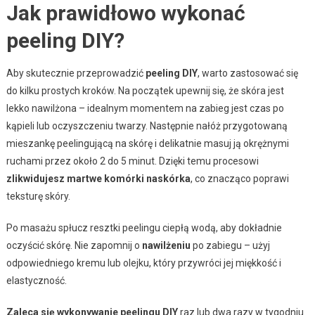
Jak prawidłowo wykonać
peeling DIY?
Aby skutecznie przeprowadzić
peeling DIY
, warto zastosować się
do kilku prostych kroków. Na początek upewnij się, że skóra jest
lekko nawilżona – idealnym momentem na zabieg jest czas po
kąpieli lub oczyszczeniu twarzy. Następnie nałóż przygotowaną
mieszankę peelingującą na skórę i delikatnie masuj ją okrężnymi
ruchami przez około 2 do 5 minut. Dzięki temu procesowi
zlikwidujesz martwe komórki naskórka
, co znacząco poprawi
teksturę skóry.
Po masażu spłucz resztki peelingu ciepłą wodą, aby dokładnie
oczyścić skórę. Nie zapomnij o
nawilżeniu
po zabiegu – użyj
odpowiedniego kremu lub olejku, który przywróci jej miękkość i
elastyczność.
Zaleca się wykonywanie peelingu DIY
raz lub dwa razy w tygodniu