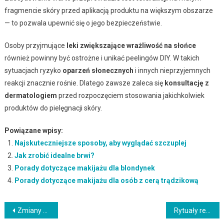
fragmencie skóry przed aplikacją produktu na większym obszarze
— to pozwala upewnić się o jego bezpieczeństwie.
Osoby przyjmujące
leki zwiększające wrażliwość na słońce
również powinny być ostrożne i unikać peelingów DIY. W takich
sytuacjach ryzyko
oparzeń słonecznych
i innych nieprzyjemnych
reakcji znacznie rośnie. Dlatego zawsze zaleca się
konsultację z
dermatologiem
przed rozpoczęciem stosowania jakichkolwiek
produktów do pielęgnacji skóry.
Powiązane wpisy:
Najskuteczniejsze sposoby, aby wyglądać szczuplej
Jak zrobić idealne brwi?
Porady dotyczące makijażu dla blondynek
Porady dotyczące makijażu dla osób z cerą trądzikową
Nawigacja
Zmiany skórne w ciąży: pielęgnacja i dbanie o cerę twarzy
Rytuały relaksacyjne w SPA – jak poprawić komfort psychiczny?