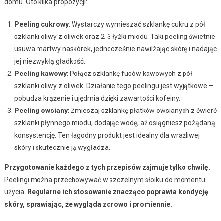
domu. Oto kilka propozycji:
Peeling cukrowy
: Wystarczy wymieszać szklankę cukru z pół
szklanki oliwy z oliwek oraz 2-3 łyżki miodu. Taki peeling świetnie
usuwa martwy naskórek, jednocześnie nawilżając skórę i nadając
jej niezwykłą gładkość.
Peeling kawowy
: Połącz szklankę fusów kawowych z pół
szklanki oliwy z oliwek. Działanie tego peelingu jest wyjątkowe –
pobudza krążenie i ujędrnia dzięki zawartości kofeiny.
Peeling owsiany
: Zmieszaj szklankę płatków owsianych z ćwierć
szklanki płynnego miodu, dodając wodę, aż osiągniesz pożądaną
konsystencję. Ten łagodny produkt jest idealny dla wrażliwej
skóry i skutecznie ją wygładza.
Przygotowanie każdego z tych przepisów zajmuje tylko chwilę.
Peelingi można przechowywać w szczelnym słoiku do momentu
użycia.
Regularne ich stosowanie znacząco poprawia kondycję
skóry, sprawiając, że wygląda zdrowo i promiennie.