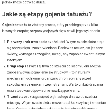
jednak może potrwać dłużej.
Jakie są etapy gojenia tatuażu?
Gojenie tatuażu
to złożony proces, który przebiega przez kilka
istotnych etapów, rozpoczynających się w chwili jego wykonania.
Pierwszy krok
trwa około sześciu dni. W tym czasie skóra staje
się obrzęknięta i zaczerwieniona. Ponieważ tatuaż jest jeszcze
świeży, wymaga szczególnej uwagi, aby zapobiec ewentualnym
infekcjom.
Drugi etap
zazwyczaj trwa od sześciu do siedmiu dni. Można
zaobserwować pojawienie się strupków – to naturalny
mechanizm ochronny organizmu chroniący ranę przed
szkodliwymi czynnikami zewnętrznymi. Warto unikać drapania
oraz stosować odpowiednie nawilżające kremy.
Trzeci etap
rozciąga się od piętnastego dnia aż do sześciu
miesięcy. W tym czasie skóra może nadal łuszczyć się i zmieniać
kolor. Kontynuacja pielęgnacji tatuażu jest niezwykle ważna,