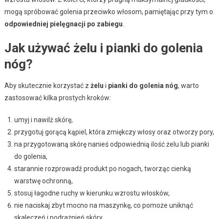
mogą spróbować golenia przeciwko włosom, pamiętając przy tym o
odpowiedniej pielęgnacji po zabiegu
.
Jak używać żelu i pianki do golenia
nóg?
Aby skutecznie korzystać z
żelu
i
pianki do golenia nóg
, warto
zastosować kilka prostych kroków:
umyj i nawilż skórę,
przygotuj gorącą kąpiel, która zmiękczy włosy oraz otworzy pory,
na przygotowaną skórę nanieś odpowiednią ilość żelu lub pianki
do golenia,
starannie rozprowadź produkt po nogach, tworząc cienką
warstwę ochronną,
stosuj łagodne ruchy w kierunku wzrostu włosków,
nie naciskaj zbyt mocno na maszynkę, co pomoże uniknąć
skaleczeń i podrażnień skóry,