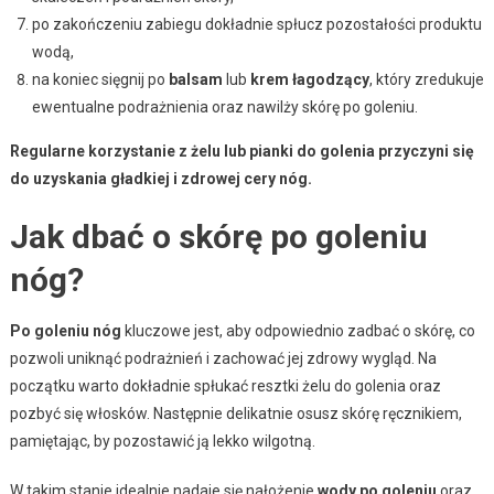
po zakończeniu zabiegu dokładnie spłucz pozostałości produktu
wodą,
na koniec sięgnij po
balsam
lub
krem łagodzący
, który zredukuje
ewentualne podrażnienia oraz nawilży skórę po goleniu.
Regularne korzystanie z żelu lub pianki do golenia przyczyni się
do uzyskania gładkiej i zdrowej cery nóg.
Jak dbać o skórę po goleniu
nóg?
Po goleniu nóg
kluczowe jest, aby odpowiednio zadbać o skórę, co
pozwoli uniknąć podrażnień i zachować jej zdrowy wygląd. Na
początku warto dokładnie spłukać resztki żelu do golenia oraz
pozbyć się włosków. Następnie delikatnie osusz skórę ręcznikiem,
pamiętając, by pozostawić ją lekko wilgotną.
W takim stanie idealnie nadaje się nałożenie
wody po goleniu
oraz