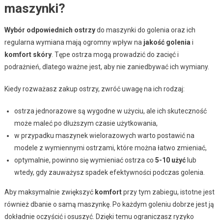
maszynki?
Wybór odpowiednich ostrzy
do maszynki do golenia oraz ich
regularna wymiana mają ogromny wpływ na
jakość golenia
i
komfort skóry
. Tępe ostrza mogą prowadzić do zacięć i
podrażnień, dlatego ważne jest, aby nie zaniedbywać ich wymiany.
Kiedy rozważasz zakup ostrzy, zwróć uwagę na ich rodzaj:
ostrza jednorazowe są wygodne w użyciu, ale ich skuteczność
może maleć po dłuższym czasie użytkowania,
w przypadku maszynek wielorazowych warto postawić na
modele z wymiennymi ostrzami, które można łatwo zmieniać,
optymalnie, powinno się wymieniać ostrza co
5-10 użyć
lub
wtedy, gdy zauważysz spadek efektywności podczas golenia.
Aby maksymalnie zwiększyć
komfort
przy tym zabiegu, istotne jest
również dbanie o samą maszynkę. Po każdym goleniu dobrze jest ją
dokładnie oczyścić i osuszyć. Dzięki temu ograniczasz ryzyko