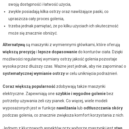
swoją dostępność i łatwość użycia,
zwykle posiadają kilka ostrzy oraz nawilżające paski, co
upraszcza cały proces golenia,
trzeba jednak pamiętać, że po kilku użyciach ich skuteczność
może się znacznie obniżyć.
Alternatywą
są maszynki z wymiennymi główkami, które oferują
większą precyzję
i
lepsze dopasowanie
do konturów ciała. Dzięki
możliwości regularnej wymiany ostrzy jakość golenia pozostaje
wysoka przez dłuższy czas. Ważne jest jednak, aby nie zapominać o
systematycznej wymianie ostrzy
w celu uniknięcia podrażnień.
Coraz większą popularność
zdobywają także maszynki
elektryczne. Zapewniają one
szybkie i wygodne golenie
bez
potrzeby używania żeli czy pianek. Co więcej, wiele modeli
wyposażonych jest w funkcje
nawilżania
lub
odtłuszczania skóry
podczas golenia, co znacznie zwiększa komfort korzystania z nich.
Jednym z kluczowych aspektów przy wyborze maszynki jest
stan