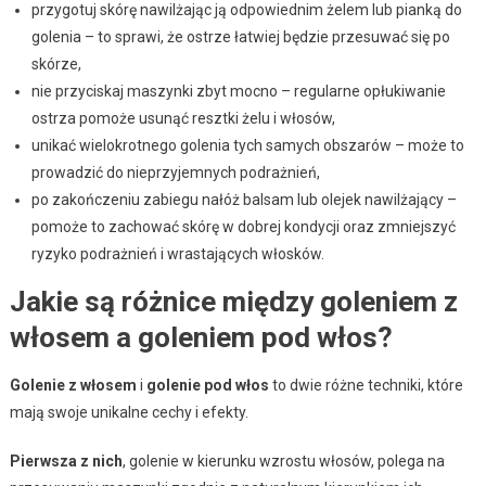
przygotuj skórę nawilżając ją odpowiednim żelem lub pianką do
golenia – to sprawi, że ostrze łatwiej będzie przesuwać się po
skórze,
nie przyciskaj maszynki zbyt mocno – regularne opłukiwanie
ostrza pomoże usunąć resztki żelu i włosów,
unikać wielokrotnego golenia tych samych obszarów – może to
prowadzić do nieprzyjemnych podrażnień,
po zakończeniu zabiegu nałóż balsam lub olejek nawilżający –
pomoże to zachować skórę w dobrej kondycji oraz zmniejszyć
ryzyko podrażnień i wrastających włosków.
Jakie są różnice między goleniem z
włosem a goleniem pod włos?
Golenie z włosem
i
golenie pod włos
to dwie różne techniki, które
mają swoje unikalne cechy i efekty.
Pierwsza z nich
, golenie w kierunku wzrostu włosów, polega na