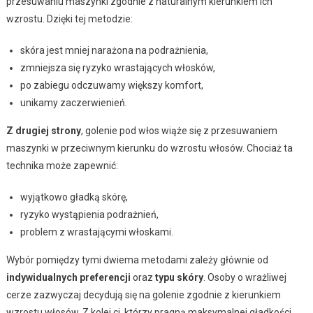
przesuwaniu maszynki zgodnie z naturalnym kierunkiem ich
wzrostu. Dzięki tej metodzie:
skóra jest mniej narażona na podrażnienia,
zmniejsza się ryzyko wrastających włosków,
po zabiegu odczuwamy większy komfort,
unikamy zaczerwienień.
Z drugiej strony
, golenie pod włos wiąże się z przesuwaniem
maszynki w przeciwnym kierunku do wzrostu włosów. Chociaż ta
technika może zapewnić:
wyjątkowo gładką skórę,
ryzyko wystąpienia podrażnień,
problem z wrastającymi włoskami.
Wybór pomiędzy tymi dwiema metodami zależy głównie od
indywidualnych preferencji
oraz
typu skóry
. Osoby o wrażliwej
cerze zazwyczaj decydują się na golenie zgodnie z kierunkiem
wzrostu włosów. Z kolei ci, którzy pragną maksymalnej gładkości,