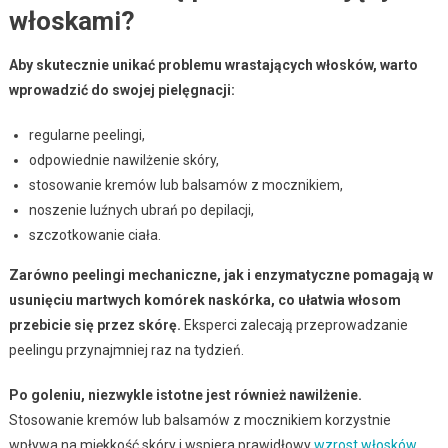
włoskami?
Aby skutecznie unikać problemu wrastających włosków, warto
wprowadzić do swojej pielęgnacji:
regularne peelingi,
odpowiednie nawilżenie skóry,
stosowanie kremów lub balsamów z mocznikiem,
noszenie luźnych ubrań po depilacji,
szczotkowanie ciała.
Zarówno peelingi mechaniczne, jak i enzymatyczne pomagają w
usunięciu martwych komórek naskórka, co ułatwia włosom
przebicie się przez skórę.
Eksperci zalecają przeprowadzanie
peelingu przynajmniej raz na tydzień.
Po goleniu, niezwykle istotne jest również nawilżenie.
Stosowanie kremów lub balsamów z mocznikiem korzystnie
wpływa na miękkość skóry i wspiera prawidłowy
wzrost włosków
.