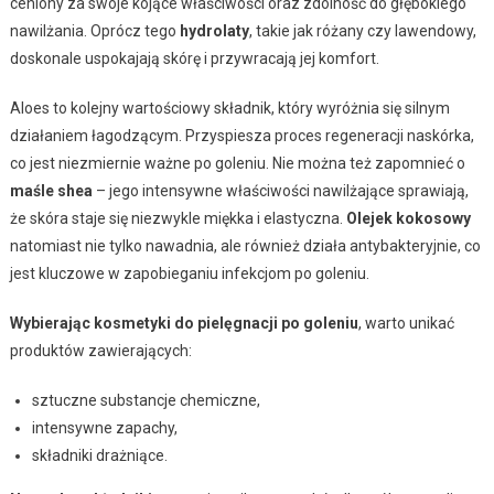
ceniony za swoje kojące właściwości oraz zdolność do głębokiego
nawilżania. Oprócz tego
hydrolaty
, takie jak różany czy lawendowy,
doskonale uspokajają skórę i przywracają jej komfort.
Aloes to kolejny wartościowy składnik, który wyróżnia się silnym
działaniem łagodzącym. Przyspiesza proces regeneracji naskórka,
co jest niezmiernie ważne po goleniu. Nie można też zapomnieć o
maśle shea
– jego intensywne właściwości nawilżające sprawiają,
że skóra staje się niezwykle miękka i elastyczna.
Olejek kokosowy
natomiast nie tylko nawadnia, ale również działa antybakteryjnie, co
jest kluczowe w zapobieganiu infekcjom po goleniu.
Wybierając kosmetyki do pielęgnacji po goleniu
, warto unikać
produktów zawierających:
sztuczne substancje chemiczne,
intensywne zapachy,
składniki drażniące.