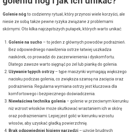
goleniu nóg i jak ich unikać?
Golenie nóg
to codzienny rytuał, który przynosi wiele korzyści, ale
niesie ze sobą także pewne ryzyka związane z problemami
skórnymi. Oto kilka najczęstszych pułapek, których warto unikać:
Golenie na sucho
– to jeden z głównych powodów podrażnień.
Bez odpowiedniego nawilżenia ostrze łatwiej uszkadza
naskórek, co prowadzi do zaczerwienienia i dyskomfortu.
Dlatego zawsze warto sięgnąć po żel lub piankę do golenia.
Używanie tępych ostrzy
– tępe maszynki wymagają większego
nacisku podczas golenia, co zwiększa szansę na zacięcia oraz
podrażnienia. Regularna wymiana ostrzy jest kluczowa dla
komfortowego i bezpiecznego doświadczenia.
Niewłaściwa technika golenia
– golenie w przeciwnym kierunku
niż wzrost włosków może skutkować wrastaniem ich w skórę
oraz podrażnieniami. Lepiej jest golić w kierunku wzrostu
włosów, aby uzyskać gładką powierzchnię.
Brak odpowiedniej higieny narzędzi
– użycie brudnych