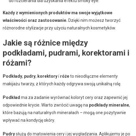
do rozcierania dla uzyskania efektu smoky eye.
Każdy z wymienionych produktów ma swoje wyjątkowe
właściwości oraz zastosowanie.
Dzięki nim możesz tworzyć
różnorodne stylizacje przy użyciu naturalnych kosmetyków.
Jakie są różnice między
podkładami, pudrami, korektorami i
różami?
Podkłady
,
pudry
,
korektory
i
róże
to nieodłączne elementy
makijażu twarzy, z których każdy odgrywa swoją unikalną rolę.
Podkład
ma za zadanie wyrównać koloryt cery oraz zapewnić jej
odpowiednie krycie. Warto zwrócić uwagę na
podkłady mineralne
,
które bazują na naturalnych minerałach – mogą one pozytywnie
wpływać na kondycję skóry.
Pudry
służą do matowienia cery i jej wygładzania. Aplikujemy je po