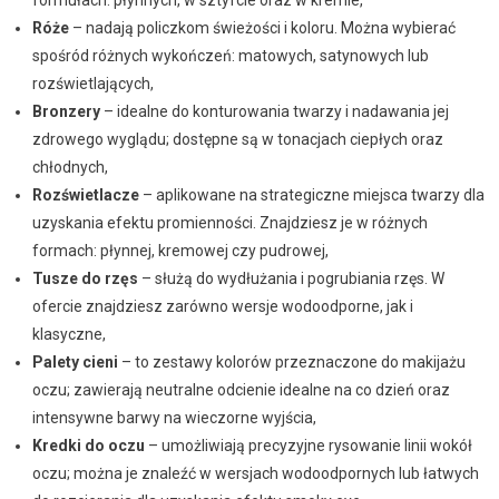
Róże
– nadają policzkom świeżości i koloru. Można wybierać
spośród różnych wykończeń: matowych, satynowych lub
rozświetlających,
Bronzery
– idealne do konturowania twarzy i nadawania jej
zdrowego wyglądu; dostępne są w tonacjach ciepłych oraz
chłodnych,
Rozświetlacze
– aplikowane na strategiczne miejsca twarzy dla
uzyskania efektu promienności. Znajdziesz je w różnych
formach: płynnej, kremowej czy pudrowej,
Tusze do rzęs
– służą do wydłużania i pogrubiania rzęs. W
ofercie znajdziesz zarówno wersje wodoodporne, jak i
klasyczne,
Palety cieni
– to zestawy kolorów przeznaczone do makijażu
oczu; zawierają neutralne odcienie idealne na co dzień oraz
intensywne barwy na wieczorne wyjścia,
Kredki do oczu
– umożliwiają precyzyjne rysowanie linii wokół
oczu; można je znaleźć w wersjach wodoodpornych lub łatwych