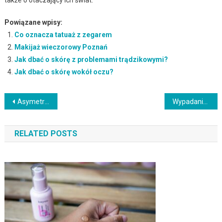
Powiązane wpisy:
Co oznacza tatuaż z zegarem
Makijaż wieczorowy Poznań
Jak dbać o skórę z problemami trądzikowymi?
Jak dbać o skórę wokół oczu?
Nawigacja
Asymetria brwi: przyczyny, problemy i techniki korekcji
Wypadanie włosów na wiosnę: przyczyny, objawy i pielęgnacja
wpisu
RELATED POSTS