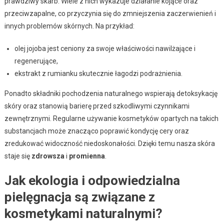
prawdziwy skarb. Wiele z nich wykazuje działanie kojące oraz
przeciwzapalne, co przyczynia się do zmniejszenia zaczerwienień i
innych problemów skórnych. Na przykład:
olej jojoba jest ceniony za swoje właściwości nawilżające i
regenerujące,
ekstrakt z rumianku skutecznie łagodzi podrażnienia.
Ponadto składniki pochodzenia naturalnego wspierają detoksykację
skóry oraz stanowią barierę przed szkodliwymi czynnikami
zewnętrznymi. Regularne używanie kosmetyków opartych na takich
substancjach może znacząco poprawić kondycję cery oraz
zredukować widoczność niedoskonałości. Dzięki temu nasza skóra
staje się
zdrowsza
i
promienna
.
Jak ekologia i odpowiedzialna
pielęgnacja są związane z
kosmetykami naturalnymi?