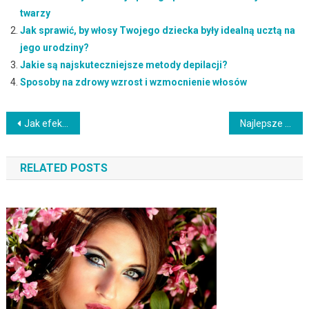
twarzy
Jak sprawić, by włosy Twojego dziecka były idealną ucztą na
jego urodziny?
Jakie są najskuteczniejsze metody depilacji?
Sposoby na zdrowy wzrost i wzmocnienie włosów
Nawigacja
Jak efektywnie stosować kosmetyki The Ordinary? Kluczowe porady
Najlepsze kremy na cellulit – ranking, opinie i składniki aktywne
wpisu
RELATED POSTS