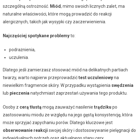
szczególną ostrożność.
Miód
, mimo swoich licznych zalet, ma
naturalne właściwości, które mogą prowadzić do reakcji
alergicznych, takich jak wysypki czy zaczerwienienia.
Najczęściej spotykane problemy
to:
podrażnienia,
uczulenia.
Dlatego jeśli zamierzasz stosować miód na delikatnych partiach
twarzy, warto najpierw przeprowadzić
test uczuleniowy
na
niewielkim fragmencie skóry. W przypadku wystąpienia
swędzenia
lub
pieczenia
natychmiast zaprzestań używania tego produktu.
Osoby z
cerą tłustą
mogą zauważyć nasilenie
trądziku
po
zastosowaniu miodu ze względu na jego gęstą konsystencję, która
może sprzyjać zapychaniu porów. Dlatego kluczowe jest
obserwowanie reakcji
swojej skóry i dostosowywanie pielęgnacji do
indywidualnych potrzeb oraz aktualnego stanu cery.