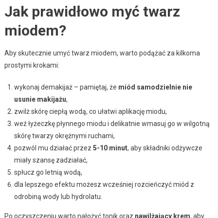
Jak prawidłowo myć twarz
miodem?
Aby skutecznie umyć twarz miodem, warto podążać za kilkoma
prostymi krokami:
wykonaj demakijaż – pamiętaj, że
miód samodzielnie nie
usunie makijażu
,
zwilż skórę ciepłą wodą, co ułatwi aplikację miodu,
weź łyżeczkę płynnego miodu i delikatnie wmasuj go w wilgotną
skórę twarzy okrężnymi ruchami,
pozwól mu działać przez
5-10 minut
, aby składniki odżywcze
miały szansę zadziałać,
spłucz go letnią wodą,
dla lepszego efektu możesz wcześniej rozcieńczyć miód z
odrobiną wody lub hydrolatu.
Po oczyszczeniu warto nałożyć tonik oraz
nawilżający krem
, aby