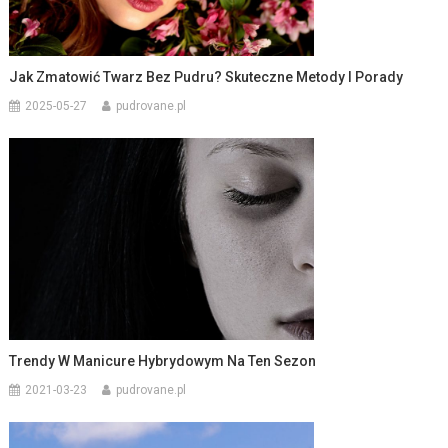
Jak Zmatowić Twarz Bez Pudru? Skuteczne Metody I Porady
2025-05-27
pudrovane.pl
Trendy W Manicure Hybrydowym Na Ten Sezon
2021-03-23
pudrovane.pl