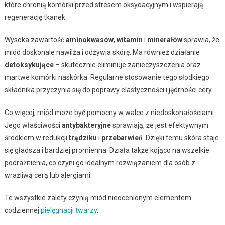
które chronią komórki przed stresem oksydacyjnym i wspierają
regenerację tkanek.
Wysoka zawartość
aminokwasów
,
witamin
i
minerałów
sprawia, że
miód doskonale nawilża i odżywia skórę. Ma również działanie
detoksykujące
– skutecznie eliminuje zanieczyszczenia oraz
martwe komórki naskórka. Regularne stosowanie tego słodkiego
składnika przyczynia się do poprawy elastyczności i jędrności cery.
Co więcej, miód może być pomocny w walce z niedoskonałościami.
Jego właściwości
antybakteryjne
sprawiają, że jest efektywnym
środkiem w redukcji
trądziku
i
przebarwień
. Dzięki temu skóra staje
się gładsza i bardziej promienna. Działa także kojąco na wszelkie
podrażnienia, co czyni go idealnym rozwiązaniem dla osób z
wrażliwą cerą lub alergiami.
Te wszystkie zalety czynią miód nieocenionym elementem
codziennej
pielęgnacji twarzy
.