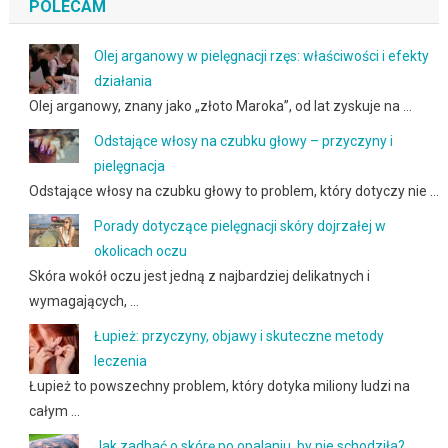
POLECAM
Olej arganowy w pielęgnacji rzęs: właściwości i efekty
działania
Olej arganowy, znany jako „złoto Maroka”, od lat zyskuje na …
Odstające włosy na czubku głowy – przyczyny i
pielęgnacja
Odstające włosy na czubku głowy to problem, który dotyczy nie …
Porady dotyczące pielęgnacji skóry dojrzałej w
okolicach oczu
Skóra wokół oczu jest jedną z najbardziej delikatnych i
wymagających, …
Łupież: przyczyny, objawy i skuteczne metody
leczenia
Łupież to powszechny problem, który dotyka miliony ludzi na
całym …
Jak zadbać o skórę po opalaniu, by nie schodziła?