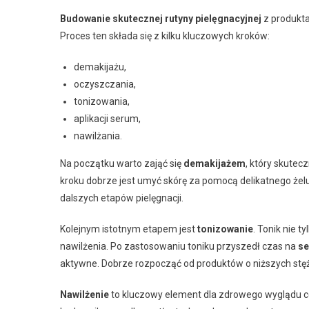
Budowanie skutecznej rutyny pielęgnacyjnej
z produkta
Proces ten składa się z kilku kluczowych kroków:
demakijażu,
oczyszczania,
tonizowania,
aplikacji serum,
nawilżania.
Na początku warto zająć się
demakijażem
, który skutec
kroku dobrze jest umyć skórę za pomocą delikatnego żelu 
dalszych etapów pielęgnacji.
Kolejnym istotnym etapem jest
tonizowanie
. Tonik nie 
nawilżenia. Po zastosowaniu toniku przyszedł czas na
s
aktywne. Dobrze rozpocząć od produktów o niższych stęże
Nawilżenie
to kluczowy element dla zdrowego wyglądu ce