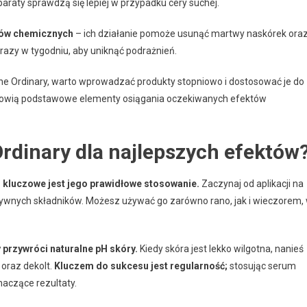
paraty sprawdzą się lepiej w przypadku cery suchej.
gów chemicznych
– ich działanie pomoże usunąć martwy naskórek ora
a razy w tygodniu, aby uniknąć podrażnień.
The Ordinary, warto wprowadzać produkty stopniowo i dostosować je do
owią podstawowe elementy osiągania oczekiwanych efektów
rdinary dla najlepszych efektów
, kluczowe jest jego prawidłowe stosowanie.
Zaczynaj od aplikacji na
tywnych składników. Możesz używać go zarówno rano, jak i wieczorem,
 przywróci naturalne pH skóry.
Kiedy skóra jest lekko wilgotna, nanieś
 oraz dekolt.
Kluczem do sukcesu jest regularność;
stosując serum
naczące rezultaty.