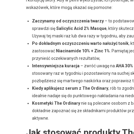
wskazówek, które mogą okazać się pomocne:
Zaczynamy od oczyszczenia twarzy
– to podstawowy
sprawdzi się
Salicylic Acid 2% Masque
, który skutec
Używaj tej maski raz lub dwa razy w tygodniu, aby z
Po dokładnym oczyszczeniu warto nałożyć tonik
, 
zastosować
Niacinamide 10% + Zinc 1%
. Pamiętaj je
przynieść oczekiwanych rezultatów,
Intensywniejsza kuracja
– zwróć uwagę na
AHA 30% 
stosowany raz w tygodniu i pozostawiony na suchej s
pozbędziesz się martwego naskórka oraz poprawisz te
Kiedy aplikujesz serum z The Ordinary
, rób to zgod
idealnie nadaje się do punktowego nakładania na niedo
Kosmetyki The Ordinary
nie są polecane osobom z ba
dokładnie zapoznać się ze składnikami produktów pr
aktywne.
Jak stosować produkty The