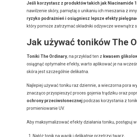
Jeśli korzystasz z produktów takich jak Niacinamide 1
nawilżenie skóry, pamiętaj o unikaniu ich mieszania z i
ryzyko podrażnień i osiągniesz lepsze efekty pielęgna
który pomoże zatrzymać składniki odżywcze wewnątrz s
Jak używać toników The O
Toniki The Ordinary
, na przykład ten z
kwasem glikol
osiągnąć optymalne efekty, warto aplikować je na wcześni
skóra jest szczególnie delikatna.
Najlepiej używać toniku raz dziennie, a wieczorna pora w
znacząco przyspieszyć proces gojenia trądziku oraz popr
ochrony przeciwsłonecznej
podczas korzystania z toni
promieniowanie UV.
Aby maksymalizować efekty działania toniku, postępuj 
Nałóż tonik na wacik i delikatnie przetrzyj twarz,