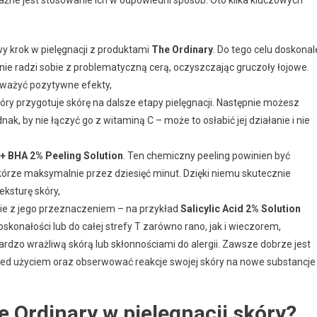
 krok w pielęgnacji z produktami
The Ordinary
. Do tego celu doskonal
znie radzi sobie z problematyczną cerą, oczyszczając gruczoły łojowe.
auważyć pozytywne efekty,
który przygotuje skórę na dalsze etapy pielęgnacji. Następnie możesz
dnak, by nie łączyć go z witaminą C – może to osłabić jej działanie i nie
+ BHA 2% Peeling Solution
. Ten chemiczny peeling powinien być
kórze maksymalnie przez dziesięć minut. Dzięki niemu skutecznie
ksturę skóry,
nie z jego przeznaczeniem – na przykład
Salicylic Acid 2% Solution
skonałości lub do całej strefy T zarówno rano, jak i wieczorem,
rdzo wrażliwą skórą lub skłonnościami do alergii. Zawsze dobrze jest
zed użyciem oraz obserwować reakcje swojej skóry na nowe substancje
 Ordinary w pielęgnacji skóry?