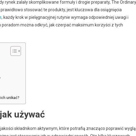
gdy rynek zalały skomplikowane formuły i drogie preparaty, The Ordinar
k prawidłowo stosować te produkty, jest kluczowa dla osiągnięcia
e
, każdy krok w pielęgnacyjnej rutynie wymaga odpowiedniej uwagi i
ym poradom można odkryć, jak czerpać maksimum korzyści z tych
?
 ich unikać?
 jak używać
 jakości składnikom aktywnym, które potrafią znacząco poprawić wygl
 ważne jest stosowanie ich w odpowiedni sposób. Oto kilka kluczowych