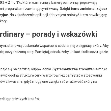
0% + Zinc 1%,
które wzmacniają barierę ochronną i poprawiają
nnymi preparatami zawierającymi kwasy.
Dzięki temu zminimalizujesz
cyjne.
Na zakończenie aplikacji dobrze jest nałożyć krem nawilżający,
kóry.
rdinary – porady i wskazówki
owym
, stanowią doskonałe wsparcie w codziennej pielęgnacji skóry. Aby
ej oczyszczoną cerę. Pamiętaj jednak, żeby unikać okolic oczu, gdzie
ydaje się najbardziej odpowiednia.
Systematyczne stosowanie
może
awić ogólną strukturę cery. Warto również pamiętać o stosowaniu
ków z kwasami, gdyż mogą one zwiększać wrażliwość skóry na
według poniższych kroków: