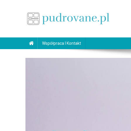
Skip
to
content
pudrovane.pl
Makijaż ślubny
Współpraca I Kontakt