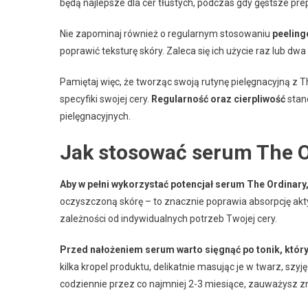
będą najlepsze dla cer tłustych, podczas gdy gęstsze pre
Nie zapominaj również o regularnym stosowaniu
peelin
poprawić teksturę skóry. Zaleca się ich użycie raz lub dw
Pamiętaj więc, że tworząc swoją rutynę pielęgnacyjną z 
specyfiki swojej cery.
Regularność oraz cierpliwość
stan
pielęgnacyjnych.
Jak stosować serum The O
Aby w pełni wykorzystać potencjał serum The Ordinary
oczyszczoną skórę – to znacznie poprawia absorpcję ak
zależności od indywidualnych potrzeb Twojej cery.
Przed nałożeniem serum warto sięgnąć po tonik, który
kilka kropel produktu, delikatnie masując je w twarz, szyję
codziennie przez co najmniej 2-3 miesiące, zauważysz z