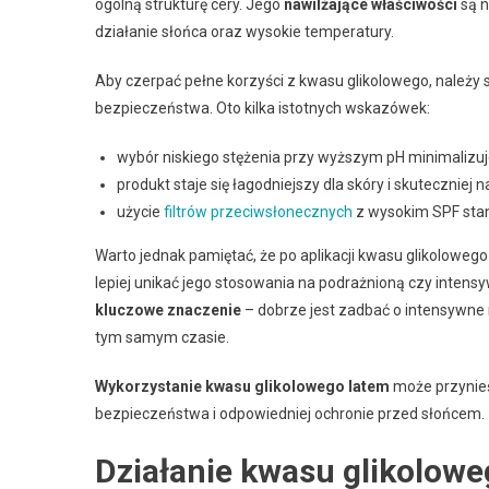
ogólną strukturę cery. Jego
nawilżające właściwości
są n
działanie słońca oraz wysokie temperatury.
Aby czerpać pełne korzyści z kwasu glikolowego, należy
bezpieczeństwa. Oto kilka istotnych wskazówek:
wybór niskiego stężenia przy wyższym pH minimalizuj
produkt staje się łagodniejszy dla skóry i skuteczniej n
użycie
filtrów przeciwsłonecznych
z wysokim SPF stan
Warto jednak pamiętać, że po aplikacji kwasu glikoloweg
lepiej unikać jego stosowania na podrażnioną czy intens
kluczowe znaczenie
– dobrze jest zadbać o intensywne 
tym samym czasie.
Wykorzystanie kwasu glikolowego latem
może przynieś
bezpieczeństwa i odpowiedniej ochronie przed słońcem.
Działanie kwasu glikolowe