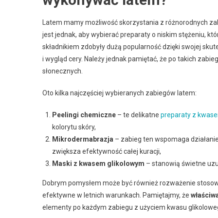
Latem mamy możliwość skorzystania z różnorodnych z
jest jednak, aby wybierać preparaty o niskim stężeniu, kt
składnikiem zdobyły dużą popularność dzięki swojej sku
i wygląd cery. Należy jednak pamiętać, że po takich zabi
słonecznych.
Oto kilka najczęściej wybieranych zabiegów latem:
Peelingi chemiczne
– te delikatne
preparaty z kwas
kolorytu skóry,
Mikrodermabrazja
– zabieg ten wspomaga działani
zwiększa efektywność całej kuracji,
Maski z kwasem glikolowym
– stanowią świetne uzup
Dobrym pomysłem może być również rozważenie stosow
efektywne w letnich warunkach. Pamiętajmy, że
właściw
elementy po każdym zabiegu z użyciem kwasu glikolowe