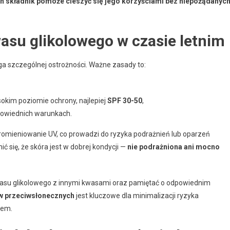
 składnik pomoże cieszyć się jego korzyściami bez niepożądanyc
asu glikolowego w czasie letnim
a szczególnej ostrożności. Ważne zasady to:
okim poziomie ochrony, najlepiej
SPF 30-50
,
dpowiednich warunkach.
omieniowanie UV, co prowadzi do ryzyka podrażnień lub oparzeń
się, że skóra jest w dobrej kondycji —
nie podrażniona ani mocno
asu glikolowego z innymi kwasami oraz pamiętać o odpowiednim
rów przeciwsłonecznych
jest kluczowe dla minimalizacji ryzyka
tem.