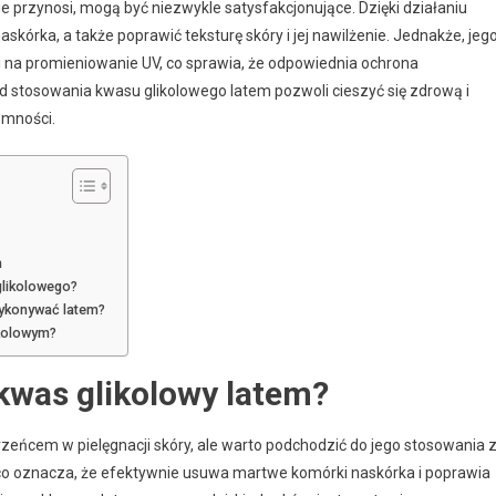
e przynosi, mogą być niezwykle satysfakcjonujące. Dzięki działaniu
rka, a także poprawić teksturę skóry i jej nawilżenie. Jednakże, jeg
i na promieniowanie UV, co sprawia, że odpowiednia ochrona
d stosowania kwasu glikolowego latem pozwoli cieszyć się zdrową i
emności.
m
glikolowego?
ykonywać latem?
ikolowym?
kwas glikolowy latem?
ńcem w pielęgnacji skóry, ale warto podchodzić do jego stosowania 
co oznacza, że efektywnie usuwa martwe komórki naskórka i poprawia