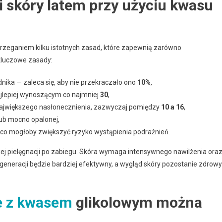
i skóry latem przy użyciu kwasu
trzeganiem kilku istotnych zasad, które zapewnią zarówno
 kluczowe zasady:
dnika — zaleca się, aby nie przekraczało ono
10%
,
ajlepiej wynoszącym co najmniej
30
,
 największego nasłonecznienia, zazwyczaj pomiędzy
10 a 16
,
lub mocno opalonej,
 co mogłoby zwiększyć ryzyko wystąpienia podrażnień.
ej pielęgnacji po zabiegu. Skóra wymaga intensywnego nawilżenia ora
eneracji będzie bardziej efektywny, a wygląd skóry pozostanie zdrowy 
e z kwasem
glikolowym można