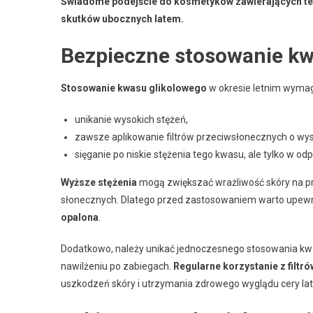
Świadome podejście do kosmetyków zawierających ten
skutków ubocznych latem.
Bezpieczne stosowanie kw
Stosowanie kwasu glikolowego
w okresie letnim wymag
unikanie wysokich stężeń,
zawsze aplikowanie filtrów przeciwsłonecznych o wys
sięganie po niskie stężenia tego kwasu, ale tylko w o
Wyższe stężenia
mogą zwiększać wrażliwość skóry na pr
słonecznych. Dlatego przed zastosowaniem warto upewnić 
opalona
.
Dodatkowo, należy unikać jednoczesnego stosowania kw
nawilżeniu po zabiegach.
Regularne korzystanie z filt
uszkodzeń skóry i utrzymania zdrowego wyglądu cery la