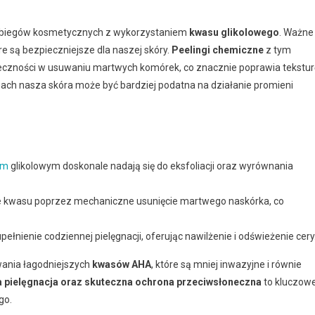
abiegów kosmetycznych z wykorzystaniem
kwasu glikolowego
. Ważne
óre są bezpieczniejsze dla naszej skóry.
Peelingi chemiczne
z tym
teczności w usuwaniu martwych komórek, co znacznie poprawia tekstur
egach nasza skóra może być bardziej podatna na działanie promieni
em
glikolowym doskonale nadają się do eksfoliacji oraz wyrównania
e kwasu poprzez mechaniczne usunięcie martwego naskórka, co
ełnienie codziennej pielęgnacji, oferując nawilżenie i odświeżenie cery
ania łagodniejszych
kwasów AHA
, które są mniej inwazyjne i równie
a pielęgnacja oraz skuteczna ochrona przeciwsłoneczna
to kluczow
go.