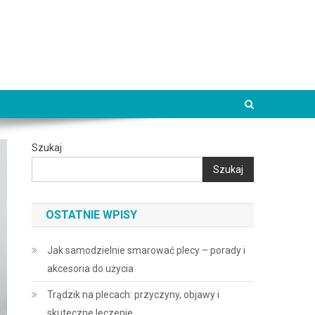
Szukaj
Szukaj
OSTATNIE WPISY
Jak samodzielnie smarować plecy – porady i
akcesoria do użycia
Trądzik na plecach: przyczyny, objawy i
skuteczne leczenie