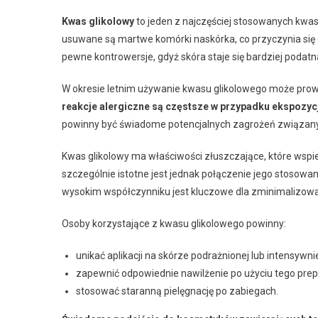
Kwas glikolowy
to jeden z najczęściej stosowanych kwas
usuwane są martwe komórki naskórka, co przyczynia się 
pewne kontrowersje, gdyż skóra staje się bardziej podatn
W okresie letnim używanie kwasu glikolowego może prow
reakcje alergiczne są częstsze w przypadku ekspozycj
powinny być świadome potencjalnych zagrożeń związanyc
Kwas glikolowy ma właściwości złuszczające, które wspie
szczególnie istotne jest jednak połączenie jego stosowa
wysokim współczynniku jest kluczowe dla zminimalizowa
Osoby korzystające z kwasu glikolowego powinny:
unikać aplikacji na skórze podrażnionej lub intensywni
zapewnić odpowiednie nawilżenie po użyciu tego prep
stosować staranną pielęgnację po zabiegach.