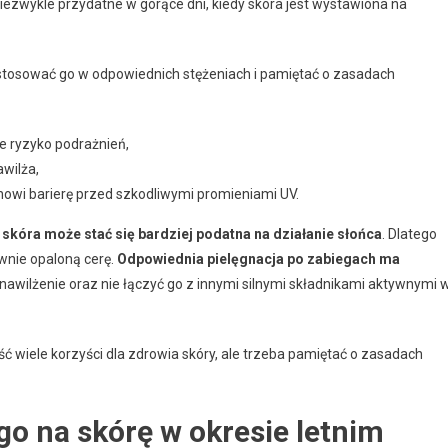
iezwykle przydatne w gorące dni, kiedy skóra jest wystawiona na
 stosować go w odpowiednich stężeniach i pamiętać o zasadach
e ryzyko podrażnień,
awilża,
owi barierę przed szkodliwymi promieniami UV.
o
skóra może stać się bardziej podatna na działanie słońca
. Dlatego
ywnie opaloną cerę.
Odpowiednia pielęgnacja po zabiegach ma
nawilżenie oraz nie łączyć go z innymi silnymi składnikami aktywnymi 
ć wiele korzyści dla zdrowia skóry, ale trzeba pamiętać o zasadach
go na skórę w okresie letnim