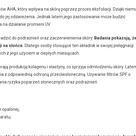
ów AHA, który wpływa na skórę poprzez proces eksfoliacji. Dzięki niem
do jej odświeżenia. Jednak latem jego zastosowanie może budzić
a na działanie promieni UV.
adzić do podrażnień oraz zaczerwienienia skóry.
Badania pokazują, ż
i na słońce.
Dlatego osoby stosujące ten składnik w swojej pielęgnacji
h z jego użyciem w ciepłych miesiącach.
rają produkcję kolagenu i elastyny, co sprzyja odmłodzeniu skóry. Late
nia z odpowiednią ochroną przeciwsłoneczną. Używanie filtrów SPF o
nia ryzyka poparzeń słonecznych oraz podrażnień.
e opalonej,
aratu,