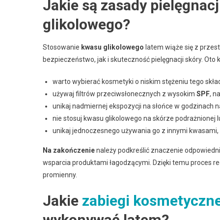
Jakie są zasady pielęgnacj
glikolowego?
Stosowanie
kwasu glikolowego
latem wiąże się z przes
bezpieczeństwo, jak i skuteczność pielęgnacji skóry. Oto
warto wybierać kosmetyki o niskim stężeniu tego skła
używaj filtrów przeciwsłonecznych z wysokim
SPF
, n
unikaj nadmiernej ekspozycji na słońce w godzinach
nie stosuj kwasu glikolowego na skórze podrażnionej 
unikaj jednoczesnego używania go z innymi kwasami,
Na zakończenie
należy podkreślić znaczenie odpowiedni
wsparcia produktami łagodzącymi. Dzięki temu proces reg
promienny.
Jakie
zabiegi kosmetyczn
wykonywać latem?