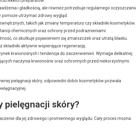
życiu lekkich preparatów.
wilżenia i gładkością, ale również potrzebuje regularnego oczyszczani
w pomoże utrzymać zdrowy wygląd.
zewnętrznych, takich jak zmiany temperatury czy składniki kosmetyków.
ancji chemicznych oraz ochrony przed podrażnieniami.
jędrność, co skutkuje pojawieniem się zmarszczek oraz utratą blasku.
z składniki aktywne wspierające regenerację.
czynek krwionośnych i tendencja do zaczerwienień. Wymaga delikatnej
jących naczynia krwionośne oraz ochronnych przed niekorzystnymi
tywnej pielęgnacji skóry; odpowiedni dobór kosmetyków pozwala
ielęgnacyjnej.
 pielęgnacji skóry?
czenie dla jej zdrowego i promiennego wyglądu. Cały proces można