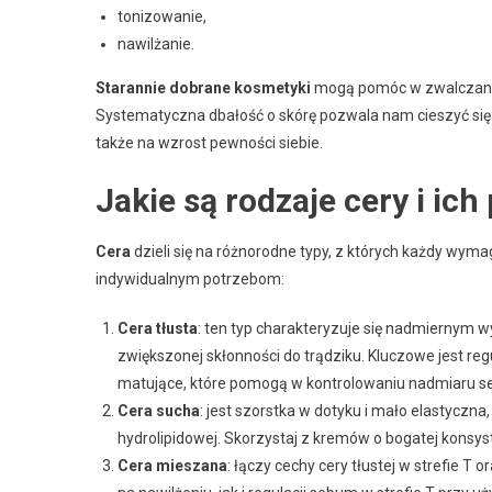
tonizowanie,
nawilżanie.
Starannie dobrane kosmetyki
mogą pomóc w zwalczaniu
Systematyczna dbałość o skórę pozwala nam cieszyć się j
także na wzrost pewności siebie.
Jakie są rodzaje cery i ich
Cera
dzieli się na różnorodne typy, z których każdy wyma
indywidualnym potrzebom:
Cera tłusta
: ten typ charakteryzuje się nadmiernym w
zwiększonej skłonności do trądziku. Kluczowe jest re
matujące, które pomogą w kontrolowaniu nadmiaru 
Cera sucha
: jest szorstka w dotyku i mało elastyc
hydrolipidowej. Skorzystaj z kremów o bogatej konsyste
Cera mieszana
: łączy cechy cery tłustej w strefie T