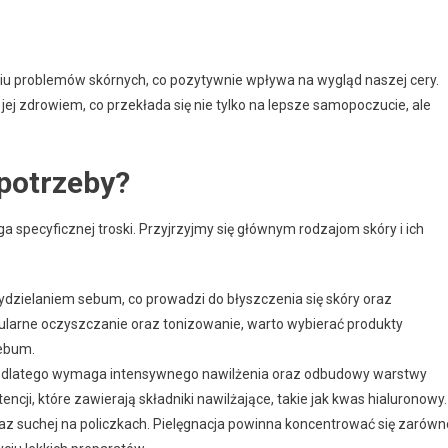
 problemów skórnych, co pozytywnie wpływa na wygląd naszej cery.
ej zdrowiem, co przekłada się nie tylko na lepsze samopoczucie, ale
 potrzeby?
ga specyficznej troski. Przyjrzyjmy się głównym rodzajom skóry i ich
ydzielaniem sebum, co prowadzi do błyszczenia się skóry oraz
gularne oczyszczanie oraz tonizowanie, warto wybierać produkty
sebum.
zna, dlatego wymaga intensywnego nawilżenia oraz odbudowy warstwy
ncji, które zawierają składniki nawilżające, takie jak kwas hialuronowy.
 oraz suchej na policzkach. Pielęgnacja powinna koncentrować się zarówn