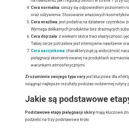
na nawilżeniu, jak i regulacji sebum w strefie T przy u
Cera normalna
: cieszy się odpowiednim poziomem na
oraz odżywienia. Stosowanie właściwych kosmetykó
Cera wrażliwa
: jest podatna na działanie czynników 
Wymaga delikatnych produktów bez drażniących subst
Cera dojrzała
: z wiekiem skóra traci elastyczność i 
Takiej cerze potrzebne jest intensywne nawilżenie ora
Cera naczynkowa
: charakteryzuje ją widoczność na
pielęgnacji skoncentrowanej na produktach wzmacnia
warunkami atmosferycznymi.
Zrozumienie swojego typu cery
jest kluczowe dla efek
osiągnąć najlepsze rezultaty podczas codziennej rutyny p
Jakie są podstawowe etapy
Podstawowe etapy pielęgnacji skóry
mają kluczowe zna
podzielić na trzy podstawowe kroki: