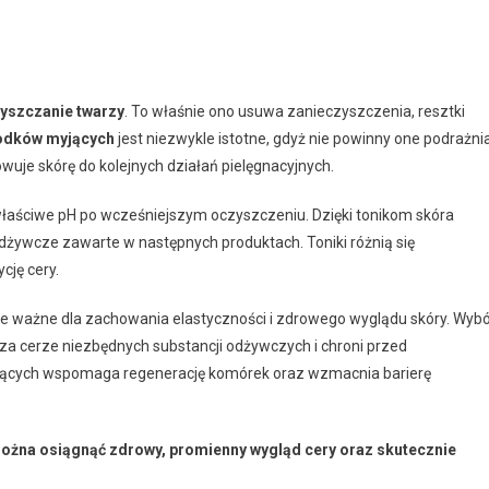
yszczanie twarzy
. To właśnie ono usuwa zanieczyszczenia, resztki
rodków myjących
jest niezwykle istotne, gdyż nie powinny one podrażni
uje skórę do kolejnych działań pielęgnacyjnych.
właściwe pH po wcześniejszym oczyszczeniu. Dzięki tonikom skóra
 odżywcze zawarte w następnych produktach. Toniki różnią się
cję cery.
e ważne dla zachowania elastyczności i zdrowego wyglądu skóry. Wyb
za cerze niezbędnych substancji odżywczych i chroni przed
jących wspomaga regenerację komórek oraz wzmacnia barierę
żna osiągnąć zdrowy, promienny wygląd cery oraz skutecznie