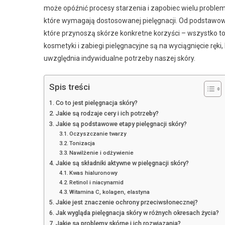
może opóźnić procesy starzenia i zapobiec wielu proble
które wymagają dostosowanej pielęgnacji. Od podstawowyc
które przynoszą skórze konkretne korzyści – wszystko to
kosmetyki i zabiegi pielęgnacyjne są na wyciągnięcie ręki
uwzględnia indywidualne potrzeby naszej skóry.
Spis treści
Co to jest pielęgnacja skóry?
Jakie są rodzaje cery i ich potrzeby?
Jakie są podstawowe etapy pielęgnacji skóry?
Oczyszczanie twarzy
Tonizacja
Nawilżenie i odżywienie
Jakie są składniki aktywne w pielęgnacji skóry?
Kwas hialuronowy
Retinol i niacynamid
Witamina C, kolagen, elastyna
Jakie jest znaczenie ochrony przeciwsłonecznej?
Jak wygląda pielęgnacja skóry w różnych okresach życia?
Jakie są problemy skórne i ich rozwiązania?