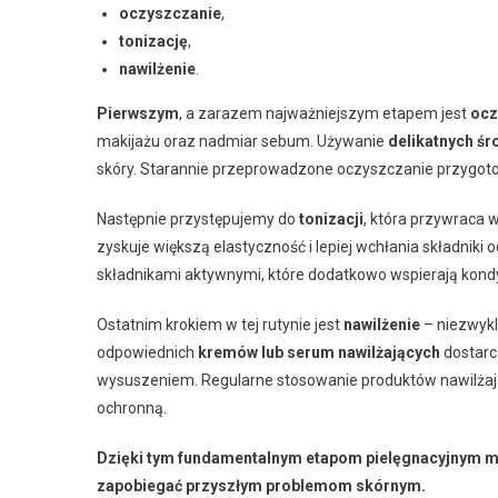
oczyszczanie
,
tonizację
,
nawilżenie
.
Pierwszym
, a zarazem najważniejszym etapem jest
ocz
makijażu oraz nadmiar sebum. Używanie
delikatnych ś
skóry. Starannie przeprowadzone oczyszczanie przygotow
Następnie przystępujemy do
tonizacji
, która przywraca 
zyskuje większą elastyczność i lepiej wchłania składniki
składnikami aktywnymi, które dodatkowo wspierają kondy
Ostatnim krokiem w tej rutynie jest
nawilżenie
– niezwykl
odpowiednich
kremów lub serum nawilżających
dostarc
wysuszeniem. Regularne stosowanie produktów nawilża
ochronną.
Dzięki tym fundamentalnym etapom pielęgnacyjnym mo
zapobiegać przyszłym problemom skórnym.