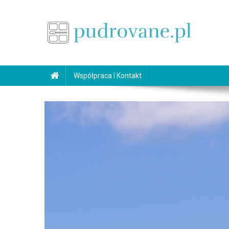
Skip
to
content
pudrovane.pl
Makijaż ślubny
Współpraca I Kontakt