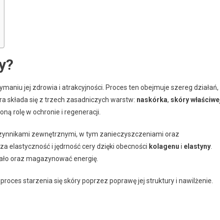
ry?
ymaniu jej zdrowia i atrakcyjności. Proces ten obejmuje szereg działań,
óra składa się z trzech zasadniczych warstw:
naskórka
,
skóry właściwe
oną rolę w ochronie i regeneracji.
czynnikami zewnętrznymi, w tym zanieczyszczeniami oraz
a elastyczność i jędrność cery dzięki obecności
kolagenu
i
elastyny
.
iało oraz magazynować energię.
roces starzenia się skóry poprzez poprawę jej struktury i nawilżenie.