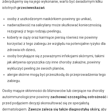
zdecydujemy się na jego wykonanie, warto być świadomym kilku
istotnych
przeciwwskazań
.
osoby z uszkodzonym naskórkiem powinny go unikać,
nadwrażliwość na salicylany może skutkować koniecznością
rezygnacji z tego rodzaju peelingu,
kobiety w ciąży oraz karmiące piersią również nie powinny
korzystać z tego zabiegu ze względu na potencjalne ryzyko dla
zdrowia ich dzieci,
osoby borykające się z poważnymi infekcjami skórnymi, takimi
jak aktywna opryszczka czy inne choroby zakaźne, powinny
wykluczyć peeling ze swoich planów,
alergie skórne mogą być przeszkodą do przeprowadzenia tego
zabiegu.
Osoby mające skłonności do bliznowców lub cierpiące na choroby
autoimmunologiczne powinny
zachować szczególną ostrożność
i
przed podjęciem decyzji skonsultować się ze specjalistą
dermatologiem.
Zawsze zaleca się także diagnostykę skóry,
aby