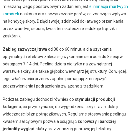
mieszaną. Jego podstawowym zadaniem jest
eliminacja martwych
komórek
naskórka oraz oczyszczenie porów, co znacząco wpływa
na kondycję skóry. Dzięki swojej zdolności do łatwego przenikania
przez warstwę sebum, kwas ten skutecznie redukuje trądzik i
zaskórniki.
Zabieg zazwyczaj trwa
od 30 do 60 minut, a dla uzyskania
optymalnych efektów zaleca się wykonanie serii od 6 do 8 sesji w
odstępach 7-14 dni. Peeling działa nie tylko na zewnętrznej
warstwie skóry, ale także głęboko wewnątrz jej struktury. Co więcej,
jego właściwości przeciwzapalne pomagają zmniejszyć
zaczerwienienia i podrażnienia związane z trądzikiem.
Podczas zabiegu dochodzi również do
stymulacji produkcji
kolagenu
, co przyczynia się do wygładzenia cery oraz redukcji
widoczności blizn potrądzikowych. Regularne stosowanie peelingu
kwasem salicylowym pozwala osiągnąć
zdrowszy i bardziej
jednolity wygląd skóry
oraz znaczną poprawę jej tekstury.