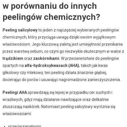
w porównaniu do innych
peelingów chemicznych?
Peeling salicylowy
to jeden z najczęściej wybieranych peelingów
chemicznych, który przyciąga uwagę dzięki swoim wyjątkowym
właściwościom. Jego kluczową zaletą jest umiejętność przenikania
przez warstwę sebum, co czyni go niezwykle skutecznym w walce z
trądzikiem
oraz
zaskórnikami
. W przeciwieństwie do peelingów
opartych na
alfa-hydroksykwasach (AHA)
, takich jak kwas
glikolowy czy mlekowy, ten peeling działa znacznie głębiej,
docierając do porów i usuwając nagromadzone zanieczyszczenia.
Peelingi AHA
sprawdzają się lepiej w przypadku cer suchych i
wrażliwych, gdyż mają działanie nawilżające oraz delikatnie
złuszczają naskórek. Natomiast peeling salicylowy wyróżnia się
właściwościami:
przeciwzapalnymi,