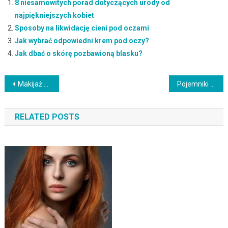
8 niesamowitych porad dotyczących urody od
najpiękniejszych kobiet
Sposoby na likwidację cieni pod oczami
Jak wybrać odpowiedni krem pod oczy?
Jak dbać o skórę pozbawioną blasku?
Nawigacja
Makijaż wieczorowy: kluczowe elementy i trendy 2023
Pojemniki na kosmetyki – jak zorganizować porządek w łazience?
wpisu
RELATED POSTS