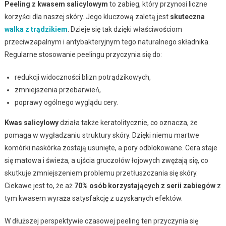
Peeling z kwasem salicylowym
to zabieg, który przynosi liczne
korzyści dla naszej skóry. Jego kluczową zaletą jest
skuteczna
walka z trądzikiem
. Dzieje się tak dzięki właściwościom
przeciwzapalnym i antybakteryjnym tego naturalnego składnika.
Regularne stosowanie peelingu przyczynia się do:
redukcji widoczności blizn potrądzikowych,
zmniejszenia przebarwień,
poprawy ogólnego wyglądu cery.
Kwas salicylowy
działa także keratolitycznie, co oznacza, że
pomaga w wygładzaniu struktury skóry. Dzięki niemu martwe
komórki naskórka zostają usunięte, a pory odblokowane. Cera staje
się matowa i świeża, a ujścia gruczołów łojowych zwężają się, co
skutkuje zmniejszeniem problemu przetłuszczania się skóry.
Ciekawe jest to, że aż
70% osób korzystających z serii zabiegów
z
tym kwasem wyraża satysfakcję z uzyskanych efektów.
W dłuższej perspektywie czasowej peeling ten przyczynia się