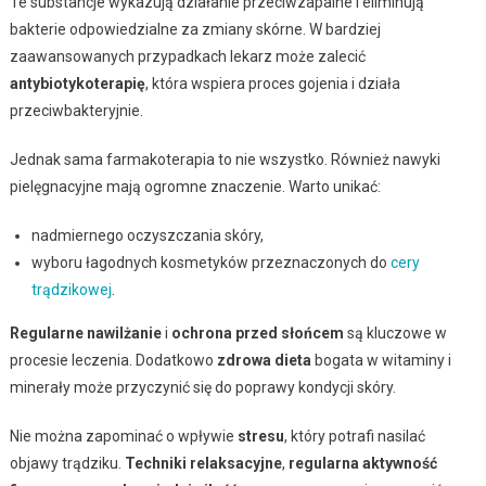
Te substancje wykazują działanie przeciwzapalne i eliminują
bakterie odpowiedzialne za zmiany skórne. W bardziej
zaawansowanych przypadkach lekarz może zalecić
antybiotykoterapię
, która wspiera proces gojenia i działa
przeciwbakteryjnie.
Jednak sama farmakoterapia to nie wszystko. Również nawyki
pielęgnacyjne mają ogromne znaczenie. Warto unikać:
nadmiernego oczyszczania skóry,
wyboru łagodnych kosmetyków przeznaczonych do
cery
trądzikowej
.
Regularne nawilżanie
i
ochrona przed słońcem
są kluczowe w
procesie leczenia. Dodatkowo
zdrowa dieta
bogata w witaminy i
minerały może przyczynić się do poprawy kondycji skóry.
Nie można zapominać o wpływie
stresu
, który potrafi nasilać
objawy trądziku.
Techniki relaksacyjne
,
regularna aktywność