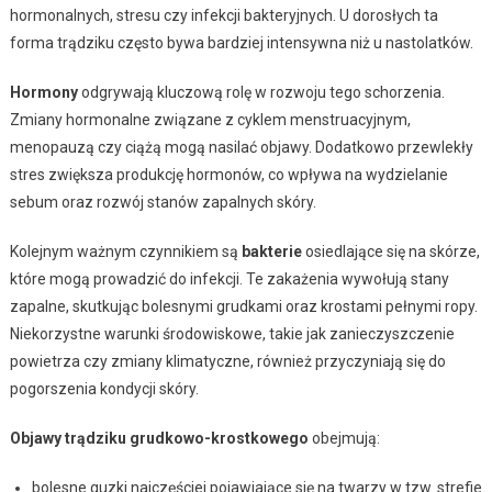
hormonalnych, stresu czy infekcji bakteryjnych. U dorosłych ta
forma trądziku często bywa bardziej intensywna niż u nastolatków.
Hormony
odgrywają kluczową rolę w rozwoju tego schorzenia.
Zmiany hormonalne związane z cyklem menstruacyjnym,
menopauzą czy ciążą mogą nasilać objawy. Dodatkowo przewlekły
stres zwiększa produkcję hormonów, co wpływa na wydzielanie
sebum oraz rozwój stanów zapalnych skóry.
Kolejnym ważnym czynnikiem są
bakterie
osiedlające się na skórze,
które mogą prowadzić do infekcji. Te zakażenia wywołują stany
zapalne, skutkując bolesnymi grudkami oraz krostami pełnymi ropy.
Niekorzystne warunki środowiskowe, takie jak zanieczyszczenie
powietrza czy zmiany klimatyczne, również przyczyniają się do
pogorszenia kondycji skóry.
Objawy trądziku grudkowo-krostkowego
obejmują:
bolesne guzki najczęściej pojawiające się na twarzy w tzw. strefie