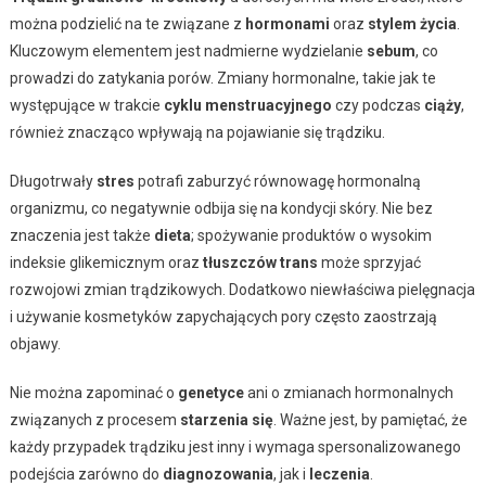
można podzielić na te związane z
hormonami
oraz
stylem życia
.
Kluczowym elementem jest nadmierne wydzielanie
sebum
, co
prowadzi do zatykania porów. Zmiany hormonalne, takie jak te
występujące w trakcie
cyklu menstruacyjnego
czy podczas
ciąży
,
również znacząco wpływają na pojawianie się trądziku.
Długotrwały
stres
potrafi zaburzyć równowagę hormonalną
organizmu, co negatywnie odbija się na kondycji skóry. Nie bez
znaczenia jest także
dieta
; spożywanie produktów o wysokim
indeksie glikemicznym oraz
tłuszczów trans
może sprzyjać
rozwojowi zmian trądzikowych. Dodatkowo niewłaściwa pielęgnacja
i używanie kosmetyków zapychających pory często zaostrzają
objawy.
Nie można zapominać o
genetyce
ani o zmianach hormonalnych
związanych z procesem
starzenia się
. Ważne jest, by pamiętać, że
każdy przypadek trądziku jest inny i wymaga spersonalizowanego
podejścia zarówno do
diagnozowania
, jak i
leczenia
.