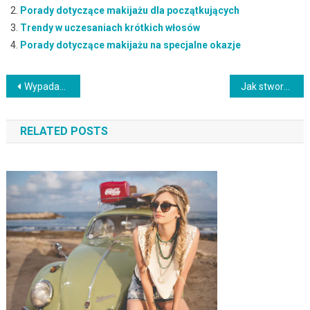
Porady dotyczące makijażu dla początkujących
Trendy w uczesaniach krótkich włosów
Porady dotyczące makijażu na specjalne okazje
Nawigacja
Wypadanie włosów a tabletki antykoncepcyjne: Przyczyny i rozwiązania
Jak stworzyć efekt marmuru na paznokciach krok po kroku?
wpisu
RELATED POSTS