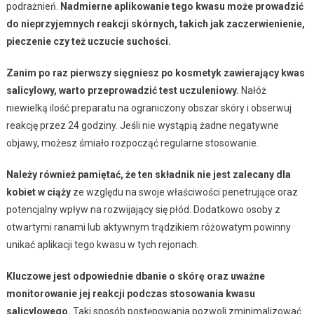
podrażnień.
Nadmierne aplikowanie tego kwasu może prowadzić
do nieprzyjemnych reakcji skórnych, takich jak zaczerwienienie,
pieczenie czy też uczucie suchości.
Zanim po raz pierwszy sięgniesz po kosmetyk zawierający kwas
salicylowy, warto przeprowadzić test uczuleniowy.
Nałóż
niewielką ilość preparatu na ograniczony obszar skóry i obserwuj
reakcję przez 24 godziny. Jeśli nie wystąpią żadne negatywne
objawy, możesz śmiało rozpocząć regularne stosowanie.
Należy również pamiętać, że ten składnik nie jest zalecany dla
kobiet w ciąży
ze względu na swoje właściwości penetrujące oraz
potencjalny wpływ na rozwijający się płód. Dodatkowo osoby z
otwartymi ranami lub aktywnym trądzikiem różowatym powinny
unikać aplikacji tego kwasu w tych rejonach.
Kluczowe jest odpowiednie dbanie o skórę oraz uważne
monitorowanie jej reakcji podczas stosowania kwasu
salicylowego.
Taki sposób postępowania pozwoli zminimalizować