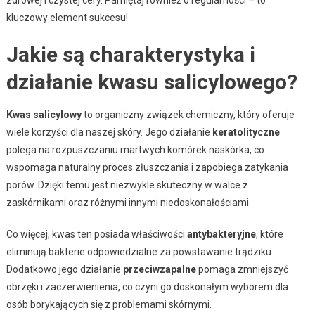
zdrowej i czystej cery. Pamiętaj również o regularności – to
kluczowy element sukcesu!
Jakie są charakterystyka i
działanie kwasu salicylowego?
Kwas salicylowy
to organiczny związek chemiczny, który oferuje
wiele korzyści dla naszej skóry. Jego działanie
keratolityczne
polega na rozpuszczaniu martwych komórek naskórka, co
wspomaga naturalny proces złuszczania i zapobiega zatykania
porów. Dzięki temu jest niezwykle skuteczny w walce z
zaskórnikami oraz różnymi innymi niedoskonałościami.
Co więcej, kwas ten posiada właściwości
antybakteryjne
, które
eliminują bakterie odpowiedzialne za powstawanie trądziku.
Dodatkowo jego działanie
przeciwzapalne
pomaga zmniejszyć
obrzęki i zaczerwienienia, co czyni go doskonałym wyborem dla
osób borykających się z problemami skórnymi.