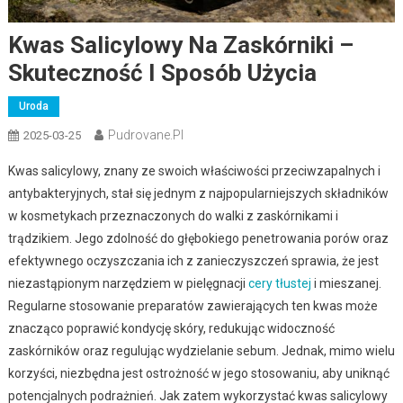
Kwas Salicylowy Na Zaskórniki –
Skuteczność I Sposób Użycia
Uroda
Pudrovane.pl
2025-03-25
Kwas salicylowy, znany ze swoich właściwości przeciwzapalnych i
antybakteryjnych, stał się jednym z najpopularniejszych składników
w kosmetykach przeznaczonych do walki z zaskórnikami i
trądzikiem. Jego zdolność do głębokiego penetrowania porów oraz
efektywnego oczyszczania ich z zanieczyszczeń sprawia, że jest
niezastąpionym narzędziem w pielęgnacji
cery tłustej
i mieszanej.
Regularne stosowanie preparatów zawierających ten kwas może
znacząco poprawić kondycję skóry, redukując widoczność
zaskórników oraz regulując wydzielanie sebum. Jednak, mimo wielu
korzyści, niezbędna jest ostrożność w jego stosowaniu, aby uniknąć
potencjalnych podrażnień. Jak zatem wykorzystać kwas salicylowy