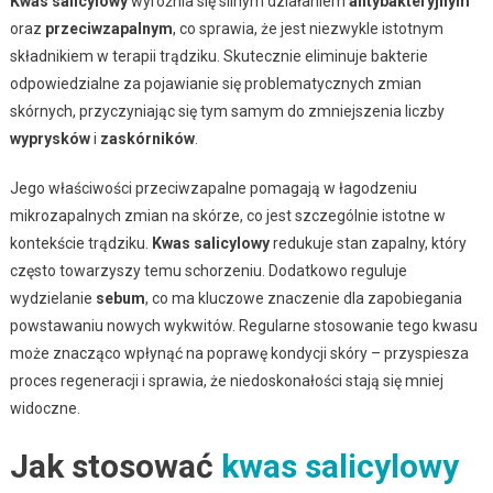
Kwas salicylowy
wyróżnia się silnym działaniem
antybakteryjnym
oraz
przeciwzapalnym
, co sprawia, że jest niezwykle istotnym
składnikiem w terapii trądziku. Skutecznie eliminuje bakterie
odpowiedzialne za pojawianie się problematycznych zmian
skórnych, przyczyniając się tym samym do zmniejszenia liczby
wyprysków
i
zaskórników
.
Jego właściwości przeciwzapalne pomagają w łagodzeniu
mikrozapalnych zmian na skórze, co jest szczególnie istotne w
kontekście trądziku.
Kwas salicylowy
redukuje stan zapalny, który
często towarzyszy temu schorzeniu. Dodatkowo reguluje
wydzielanie
sebum
, co ma kluczowe znaczenie dla zapobiegania
powstawaniu nowych wykwitów. Regularne stosowanie tego kwasu
może znacząco wpłynąć na poprawę kondycji skóry – przyspiesza
proces regeneracji i sprawia, że niedoskonałości stają się mniej
widoczne.
Jak stosować
kwas salicylowy