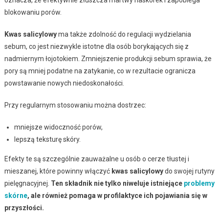
oznacza, że efektywnie złuszcza martwy naskórek i zapobiega
blokowaniu porów.
Kwas salicylowy
ma także zdolność do regulacji wydzielania
sebum, co jest niezwykle istotne dla osób borykających się z
nadmiernym łojotokiem. Zmniejszenie produkcji sebum sprawia, że
pory są mniej podatne na zatykanie, co w rezultacie ogranicza
powstawanie nowych niedoskonałości.
Przy regularnym stosowaniu można dostrzec:
mniejsze widoczność porów,
lepszą teksturę skóry.
Efekty te są szczególnie zauważalne u osób o cerze tłustej i
mieszanej, które powinny włączyć
kwas salicylowy
do swojej rutyny
pielęgnacyjnej.
Ten składnik nie tylko niweluje istniejące
problemy
skórne
, ale również pomaga w profilaktyce ich pojawiania się w
przyszłości.