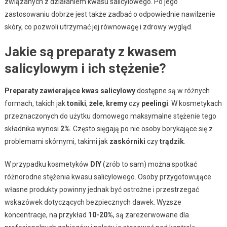
związanych z działaniem kwasu salicylowego. Po jego
zastosowaniu dobrze jest także zadbać o odpowiednie nawilżenie
skóry, co pozwoli utrzymać jej równowagę i zdrowy wygląd.
Jakie są preparaty z kwasem
salicylowym i ich stężenie?
Preparaty zawierające kwas salicylowy
dostępne są w różnych
formach, takich jak
toniki
,
żele
,
kremy
czy
peelingi
. W kosmetykach
przeznaczonych do użytku domowego maksymalne stężenie tego
składnika wynosi
2%
. Często sięgają po nie osoby borykające się z
problemami skórnymi, takimi jak
zaskórniki
czy
trądzik
.
W przypadku kosmetyków
DIY
(zrób to sam) można spotkać
różnorodne stężenia kwasu salicylowego. Osoby przygotowujące
własne produkty powinny jednak być ostrożne i przestrzegać
wskazówek dotyczących bezpiecznych dawek. Wyższe
koncentracje, na przykład
10-20%
, są zarezerwowane dla