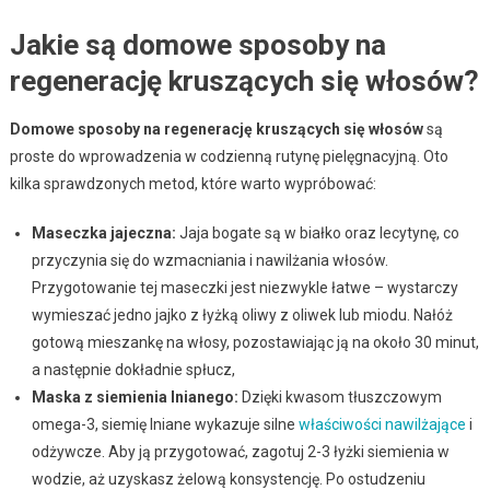
Jakie są domowe sposoby na
regenerację kruszących się włosów?
Domowe sposoby na regenerację kruszących się włosów
są
proste do wprowadzenia w codzienną rutynę pielęgnacyjną. Oto
kilka sprawdzonych metod, które warto wypróbować:
Maseczka jajeczna:
Jaja bogate są w białko oraz lecytynę, co
przyczynia się do wzmacniania i nawilżania włosów.
Przygotowanie tej maseczki jest niezwykle łatwe – wystarczy
wymieszać jedno jajko z łyżką oliwy z oliwek lub miodu. Nałóż
gotową mieszankę na włosy, pozostawiając ją na około 30 minut,
a następnie dokładnie spłucz,
Maska z siemienia lnianego:
Dzięki kwasom tłuszczowym
omega-3, siemię lniane wykazuje silne
właściwości nawilżające
i
odżywcze. Aby ją przygotować, zagotuj 2-3 łyżki siemienia w
wodzie, aż uzyskasz żelową konsystencję. Po ostudzeniu