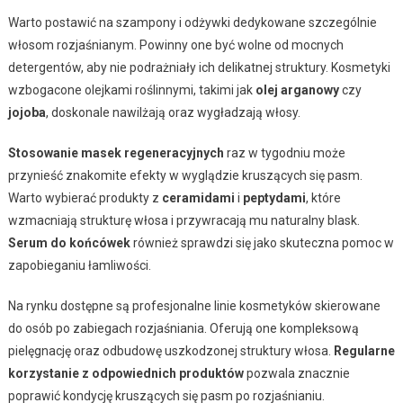
Warto postawić na szampony i odżywki dedykowane szczególnie
włosom rozjaśnianym. Powinny one być wolne od mocnych
detergentów, aby nie podrażniały ich delikatnej struktury. Kosmetyki
wzbogacone olejkami roślinnymi, takimi jak
olej arganowy
czy
jojoba
, doskonale nawilżają oraz wygładzają włosy.
Stosowanie masek regeneracyjnych
raz w tygodniu może
przynieść znakomite efekty w wyglądzie kruszących się pasm.
Warto wybierać produkty z
ceramidami
i
peptydami
, które
wzmacniają strukturę włosa i przywracają mu naturalny blask.
Serum do końcówek
również sprawdzi się jako skuteczna pomoc w
zapobieganiu łamliwości.
Na rynku dostępne są profesjonalne linie kosmetyków skierowane
do osób po zabiegach rozjaśniania. Oferują one kompleksową
pielęgnację oraz odbudowę uszkodzonej struktury włosa.
Regularne
korzystanie z odpowiednich produktów
pozwala znacznie
poprawić kondycję kruszących się pasm po rozjaśnianiu.