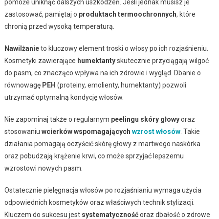
pomoże uniknąć dalszych uszkodzeń. Jeśli jednak musisz je
zastosować, pamiętaj o
produktach termoochronnych
, które
chronią przed wysoką temperaturą.
Nawilżanie
to kluczowy element troski o włosy po ich rozjaśnieniu.
Kosmetyki zawierające
humektanty
skutecznie przyciągają wilgoć
do pasm, co znacząco wpływa na ich zdrowie i wygląd. Dbanie o
równowagę
PEH
(proteiny, emolienty, humektanty) pozwoli
utrzymać optymalną kondycję włosów.
Nie zapominaj także o regularnym
peelingu skóry głowy
oraz
stosowaniu
wcierków wspomagających
wzrost włosów
. Takie
działania pomagają oczyścić skórę głowy z martwego naskórka
oraz pobudzają krążenie krwi, co może sprzyjać lepszemu
wzrostowi nowych pasm.
Ostatecznie pielęgnacja włosów po rozjaśnianiu wymaga użycia
odpowiednich kosmetyków oraz właściwych technik stylizacji.
Kluczem do sukcesu jest
systematyczność
oraz dbałość o zdrowe