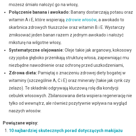
możesz śmiało nałożyć go na włosy,
Połączenie banana i awokado:
Banany dostarczają potasu oraz
witamin A i E, które wspierają
zdrowie włosów
, a awokado to
skarbnica zdrowych tłuszczów oraz witamin B i E. Wystarczy
zmiksować jeden banan razem z jednym awokado i nałożyć
miksturę na wilgotne włosy,
Systematyczne olejowanie:
Oleje takie jak arganowy, kokosowy
czy jojoba głęboko przenikają strukturę włosa, zapewniając mu
niezbędne nawodnienie oraz ochronę przed uszkodzeniami,
Zdrowa dieta:
Pamiętaj o znaczeniu zdrowej diety bogatej w
witaminy (szczególnie A, C i E) oraz minerały (takie jak cynk czy
żelazo). Te składniki odgrywają kluczową rolę dla kondycji
cebulek włosowych. Zbilansowana dieta wspiera regenerację nie
tylko od wewnątrz, ale również pozytywnie wpływa na wygląd
naszych włosów.
Powiązane wpisy:
10 najbardziej skutecznych porad dotyczących makijażu