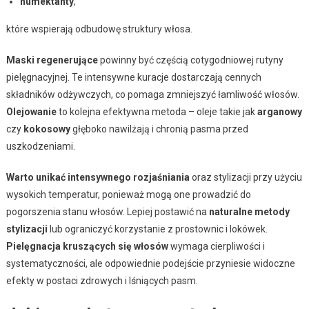
humektanty
,
które wspierają odbudowę struktury włosa.
Maski regenerujące
powinny być częścią cotygodniowej rutyny
pielęgnacyjnej. Te intensywne kuracje dostarczają cennych
składników odżywczych, co pomaga zmniejszyć łamliwość włosów.
Olejowanie
to kolejna efektywna metoda – oleje takie jak
arganowy
czy
kokosowy
głęboko nawilżają i chronią pasma przed
uszkodzeniami.
Warto unikać intensywnego rozjaśniania
oraz stylizacji przy użyciu
wysokich temperatur, ponieważ mogą one prowadzić do
pogorszenia stanu włosów. Lepiej postawić na
naturalne metody
stylizacji
lub ograniczyć korzystanie z prostownic i lokówek.
Pielęgnacja kruszących się włosów
wymaga cierpliwości i
systematyczności, ale odpowiednie podejście przyniesie widoczne
efekty w postaci zdrowych i lśniących pasm.