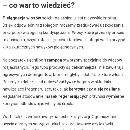
– co warto wiedzieć?
Pielęgnacja włosów
po ich rozjaśnieniu jest niezwykle istotna.
Dzięki odpowiednim zabiegom możemy zredukować uszkodzenia
oraz poprawić ogólną kondycję pasm. Włosy, które przeszły proces
rozjaśniania, często stają się suche i łamliwe, dlatego warto przyjąć
kilka skutecznych nawyków pielęgnacyjnych.
Na początek sięgnij po
szampon
stworzony specjalnie do włosów
rozjaśnianych. Tego typu produkty są delikatniejsze i nie zawierają
agresywnych detergentów, które mogłyby osłabić strukturę włosa.
Po umyciu dobrze jest nałożyć
odżywkę
bogatą w składniki
nawilżające i regenerujące, takie jak
keratyna
czy
oleje roślinne
.
Regularne stosowanie
masek regenerujących
przynosi wymierne
korzyści, odbudowując włosy od środka.
Warto także zwrócić uwagę na techniki stylizacji. Ograniczenie
użycia gorących narzędzi, takich jak prostownice czy lokówki,