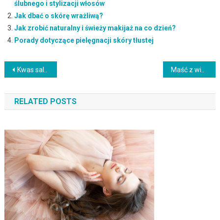
ślubnego i stylizacji włosów
Jak dbać o skórę wrażliwą?
Jak zrobić naturalny i świeży makijaż na co dzień?
Porady dotyczące pielęgnacji skóry tłustej
Nawigacja
Kwas salicylowy na zaskórniki – skuteczność i sposób użycia
Maść z witaminą A – działanie, zastosowanie i skuteczność w pielęgnacji skóry
wpisu
RELATED POSTS