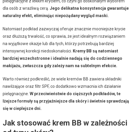
pielęgnacyjne z lekkim kryciem, co czyni go doskonałym wyborem
dla osób z wrażliwą cerą.
Jego delikatna konsystencja gwarantuje
naturalny efekt, eliminując niepożądany wygląd maski.
Natomiast podkład zazwyczaj oferuje znacznie mocniejsze krycie
oraz dłuższą trwałość, co sprawia, że jest idealnym rozwiązaniem
na wyjątkowe okazje lub dla tych, którzy potrzebują bardziej
intensywnej korekcji niedoskonałości.
Kremy BB są natomiast
bardziej wszechstronne i idealnie nadają się do codziennego
makijażu, zwłaszcza gdy zależy nam na subtelnym efekcie.
Warto również podkreślić, że wiele kremów BB zawiera składniki
nawilżające oraz filtr SPF, co dodatkowo wzmacnia ich działanie
pielęgnacyjne.
W przeciwieństwie do cięższych podkładów, te
lżejsze formuły są przyjaźniejsze dla skóry i świetnie sprawdzają
się w cieplejsze dni.
Jak stosować krem BB w zależności