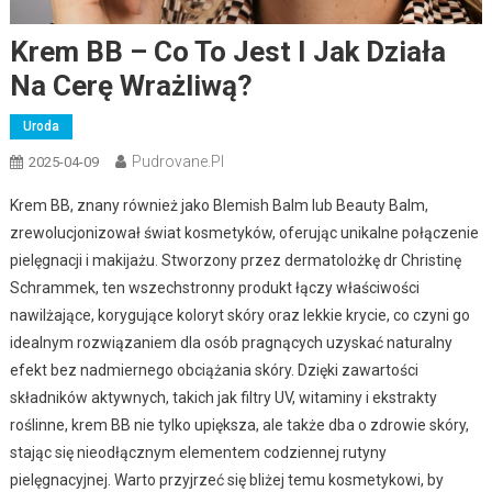
Krem BB – Co To Jest I Jak Działa
Na Cerę Wrażliwą?
Uroda
Pudrovane.pl
2025-04-09
Krem BB, znany również jako Blemish Balm lub Beauty Balm,
zrewolucjonizował świat kosmetyków, oferując unikalne połączenie
pielęgnacji i makijażu. Stworzony przez dermatolożkę dr Christinę
Schrammek, ten wszechstronny produkt łączy właściwości
nawilżające, korygujące koloryt skóry oraz lekkie krycie, co czyni go
idealnym rozwiązaniem dla osób pragnących uzyskać naturalny
efekt bez nadmiernego obciążania skóry. Dzięki zawartości
składników aktywnych, takich jak filtry UV, witaminy i ekstrakty
roślinne, krem BB nie tylko upiększa, ale także dba o zdrowie skóry,
stając się nieodłącznym elementem codziennej rutyny
pielęgnacyjnej. Warto przyjrzeć się bliżej temu kosmetykowi, by