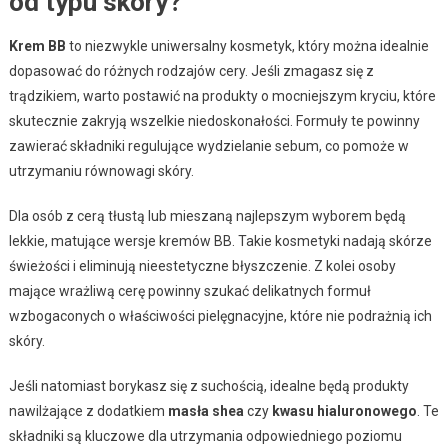
od typu skóry?
Krem BB
to niezwykle uniwersalny kosmetyk, który można idealnie
dopasować do różnych rodzajów cery. Jeśli zmagasz się z
trądzikiem, warto postawić na produkty o mocniejszym kryciu, które
skutecznie zakryją wszelkie niedoskonałości. Formuły te powinny
zawierać składniki regulujące wydzielanie sebum, co pomoże w
utrzymaniu równowagi skóry.
Dla osób z cerą tłustą lub mieszaną najlepszym wyborem będą
lekkie, matujące wersje kremów BB. Takie kosmetyki nadają skórze
świeżości i eliminują nieestetyczne błyszczenie. Z kolei osoby
mające wrażliwą cerę powinny szukać delikatnych formuł
wzbogaconych o właściwości pielęgnacyjne, które nie podrażnią ich
skóry.
Jeśli natomiast borykasz się z suchością, idealne będą produkty
nawilżające z dodatkiem
masła shea
czy
kwasu hialuronowego
. Te
składniki są kluczowe dla utrzymania odpowiedniego poziomu