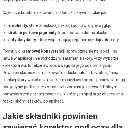
Najlepsze korektory zawierają składniki aktywne, takie jak:
emolienty
, które zmiękczają skórę i poprawiają jej wygląd,
drobne perłowe pigmenty
, które potrafią dodać blasku,
antyoksydanty
, które wspomagają regenerację dojrzałej cery.
Formuły o
kremowej konsystencji
sprawdzają się najlepiej – są
łatwe w aplikacji i nie wchodzą w załamania skóry. Przy wyborze
korektora warto także zwrócić uwagę na jego poziom krycia.
Powinien skutecznie maskować niedoskonałości bez obciążania
cienkiej skóry wokół oczu. Unikajmy ciężkich formuł, ponieważ mogą
one jedynie podkreślać zmarszczki zamiast je ukrywać. Dobrym
pomysłem jest przetestowanie kilku różnych opcji oraz obserwacja
reakcji skóry i efektów po aplikacji.
Jakie składniki powinien
zawierać korektor pod oczy dla