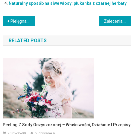
Naturalny sposób na siwe włosy: płukanka z czarnej herbaty
Nawigacja
Pielęgnacja stóp: Jak dbać o zdrowie i urodę przez cały rok
Zalecenia po zabiegu z kwasem migdałowym – jak dbać o skórę?
wpisu
RELATED POSTS
Peeling Z Sody Oczyszczonej – Właściwości, Działanie I Przepisy
2025-05-09
pudrovane.pl