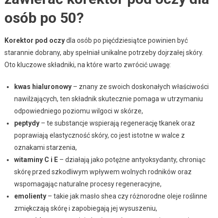
osób po 50?
Korektor pod oczy
dla osób po pięćdziesiątce powinien być
starannie dobrany, aby spełniał unikalne potrzeby dojrzałej skóry.
Oto kluczowe składniki, na które warto zwrócić uwagę:
kwas hialuronowy
– znany ze swoich doskonałych właściwości
nawilżających, ten składnik skutecznie pomaga w utrzymaniu
odpowiedniego poziomu wilgoci w skórze,
peptydy
– te substancje wspierają regenerację tkanek oraz
poprawiają elastyczność skóry, co jest istotne w walce z
oznakami starzenia,
witaminy C i E
– działają jako potężne antyoksydanty, chroniąc
skórę przed szkodliwym wpływem wolnych rodników oraz
wspomagając naturalne procesy regeneracyjne,
emolienty
– takie jak masło shea czy różnorodne oleje roślinne
zmiękczają skórę i zapobiegają jej wysuszeniu,