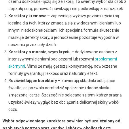
czemu doskonale łączą się ze skórą. To świetny wybór dla osób z
dojrzałą cerą, ponieważ nawilżają i nie podkreślają zmarszczek.
Korektory kremowe
– zapewniają wyższy poziom krycia i są
idealne dla tych, którzy zmagają się z widocznymi cieniami lub
innymi niedoskonałościami. Ich specjalna formuła skutecznie
maskuje defekty skóry, a jednocześnie pozostaje wygodna w
noszeniu przez cały dzień.
Korektory o mocniejszym kryciu
– dedykowane osobom z
intensywnymi cieniami pod oczami lub różnymi
problemami
skórnymi
. Mimo że mają gęstszą konsystencję, nowoczesne
formuły gwarantują lekkość oraz naturalny efekt.
Rozświetlające korektory
– zawierają składniki odbijające
światło, co pozwala odmłodzić spojrzenie i dodać blasku
zmęczonej cerze. Szczególnie polecane są tym, którzy pragną
uzyskać świeży wygląd bez obciążania delikatnej skóry wokół
oczu.
Wybór odpowiedniego korektora powinien być uzależniony od
osobistych potrzeb oraz kondycji skóry w okolicach oczu.