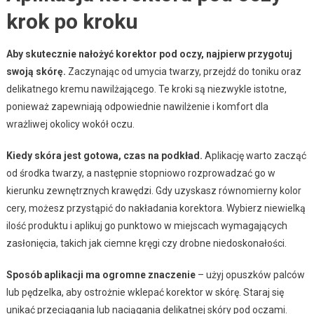
krok po kroku
Aby skutecznie nałożyć korektor pod oczy, najpierw przygotuj
swoją skórę.
Zaczynając od umycia twarzy, przejdź do toniku oraz
delikatnego kremu nawilżającego. Te kroki są niezwykle istotne,
ponieważ zapewniają odpowiednie nawilżenie i komfort dla
wrażliwej okolicy wokół oczu.
Kiedy skóra jest gotowa, czas na podkład.
Aplikację warto zacząć
od środka twarzy, a następnie stopniowo rozprowadzać go w
kierunku zewnętrznych krawędzi. Gdy uzyskasz równomierny kolor
cery, możesz przystąpić do nakładania korektora. Wybierz niewielką
ilość produktu i aplikuj go punktowo w miejscach wymagających
zasłonięcia, takich jak ciemne kręgi czy drobne niedoskonałości.
Sposób aplikacji ma ogromne znaczenie
– użyj opuszków palców
lub pędzelka, aby ostrożnie wklepać korektor w skórę. Staraj się
unikać przeciągania lub naciągania delikatnej skóry pod oczami.