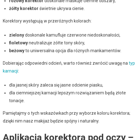
różowy korektor
doskonale maskuje ciemne obszary,
żółty korektor
świetnie ukrywa cienie.
Korektory występują w przeróżnych kolorach:
zielony
doskonale kamufluje czerwone niedoskonałości,
fioletowy
neutralizuje żółte tony skóry,
beżowy
to uniwersalna opcja dla różnych mankamentów.
Dobierając odpowiedni odcień, warto również zwrócić uwagę na
typ
karnacji
:
dla jasnej skóry zaleca się jasne odcienie piasku,
dla ciemniejszej karnacji lepszym rozwiązaniem będą złote
tonacje.
Pamiętajmy o tych wskazówkach przy wyborze koloru korektora;
dzięki nim nasz makijaż będzie spójny i naturalny.
Aplikacja korektora pod oczy –