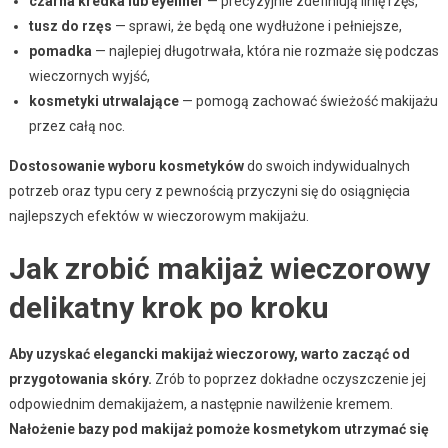
czarna kredka lub eyeliner
— precyzyjnie zdefiniują linię rzęs,
tusz do rzęs
— sprawi, że będą one wydłużone i pełniejsze,
pomadka
— najlepiej długotrwała, która nie rozmaże się podczas
wieczornych wyjść,
kosmetyki utrwalające
— pomogą zachować świeżość makijażu
przez całą noc.
Dostosowanie wyboru kosmetyków
do swoich indywidualnych
potrzeb oraz typu cery z pewnością przyczyni się do osiągnięcia
najlepszych efektów w wieczorowym makijażu.
Jak zrobić makijaż wieczorowy
delikatny krok po kroku
Aby uzyskać elegancki makijaż wieczorowy, warto zacząć od
przygotowania skóry.
Zrób to poprzez dokładne oczyszczenie jej
odpowiednim demakijażem, a następnie nawilżenie kremem.
Nałożenie bazy pod makijaż pomoże kosmetykom utrzymać się