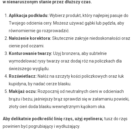
w nienaruszonym stanie przez dłuższy czas.
Aplikacja podkładu:
Wybierz produkt, który najlepiej pasuje do
Twojego odcienia cery. Możesz używać gąbki lub pędzla, aby
równomiernie go rozprowadzić.
Nałożenie korektora:
Skutecznie zakryje niedoskonałości oraz
cienie pod oczami.
Konturowanie twarzy:
Użyj bronzera, aby subtelnie
wymodelować rysy twarzy oraz dodaj róż na policzkach dla
świeższego wyglądu.
Rozświetlacz:
Nałóż na szczyty kości policzkowych oraz łuk
kupidyna, by nadać cerze blasku.
Makijaż oczu:
Rozpocznij od neutralnych cieni w odcieniach
brązu i beżu; jaśniejszy brąz sprawdzi się w załamaniu powieki,
złoty cień doda blasku wewnętrznym kącikom oka.
Aby delikatnie podkreślić linię rzęs, użyj eyelinera;
tusz do rzęs
powinien być pogrubiający i wydłużający.