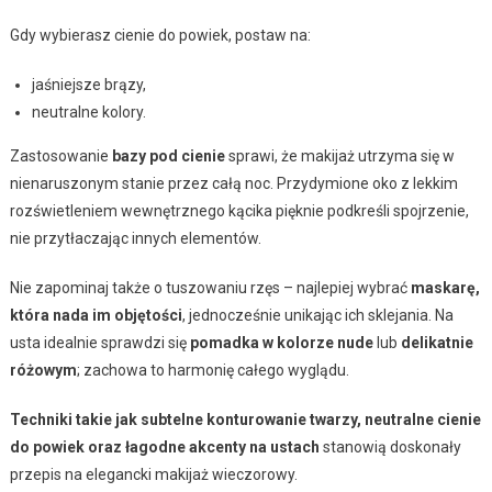
Gdy wybierasz cienie do powiek, postaw na:
jaśniejsze brązy,
neutralne kolory.
Zastosowanie
bazy pod cienie
sprawi, że makijaż utrzyma się w
nienaruszonym stanie przez całą noc. Przydymione oko z lekkim
rozświetleniem wewnętrznego kącika pięknie podkreśli spojrzenie,
nie przytłaczając innych elementów.
Nie zapominaj także o tuszowaniu rzęs – najlepiej wybrać
maskarę,
która nada im objętości
, jednocześnie unikając ich sklejania. Na
usta idealnie sprawdzi się
pomadka w kolorze nude
lub
delikatnie
różowym
; zachowa to harmonię całego wyglądu.
Techniki takie jak subtelne konturowanie twarzy, neutralne cienie
do powiek oraz łagodne akcenty na ustach
stanowią doskonały
przepis na elegancki makijaż wieczorowy.