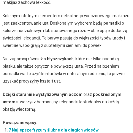
makijaż zachowa lekkość.
Kolejnym istotnym elementem delikatnego wieczorowego makijażu
jest zaakcentowanie ust. Doskonałym wyborem będą
pomadki
o
kolorze nudziakowym lub stonowanego różu – obie opcje dodadzą
świeżości i elegancji. Te barwy pasują do większości typów urody i
świetnie współgrają z subtelnymi cieniami do powiek.
Nie zapomnij również o
błyszczykach
, które nie tylko nadadzą
blasku, ale także optycznie powiększą usta. Przed nałożeniem
pomadki warto użyć konturówki w naturalnym odcieniu; to pozwoli
uzyskać precyzyjny kształt ust.
Dzięki starannie wystylizowanym oczom
oraz
podkreślonym
ustom
stworzysz harmonijny i elegancki look idealny na każdą
okazję wieczorną.
Powiązane wpisy:
7 Najlepsze fryzury ślubne dla długich włosów