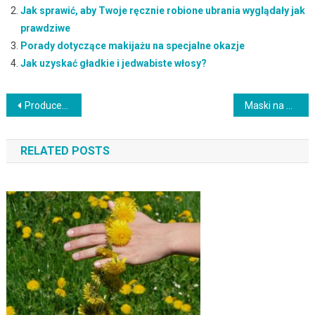
Jak sprawić, aby Twoje ręcznie robione ubrania wyglądały jak
prawdziwe
Porady dotyczące makijażu na specjalne okazje
Jak uzyskać gładkie i jedwabiste włosy?
Nawigacja
Producent opakowań foliowych – kluczowe informacje i innowacje
Maski na włosy z olejkiem rycynowym – naturalne wzmocnienie i pielęgnacja
wpisu
RELATED POSTS