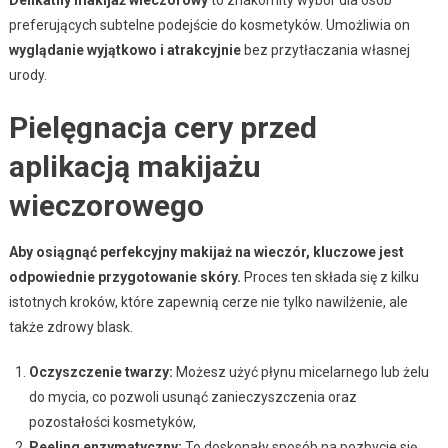
Delikatny makijaż wieczorowy
to znakomity wybór dla osób
preferujących subtelne podejście do kosmetyków. Umożliwia on
wyglądanie wyjątkowo i atrakcyjnie
bez przytłaczania własnej
urody.
Pielęgnacja cery przed
aplikacją makijażu
wieczorowego
Aby osiągnąć perfekcyjny makijaż na wieczór, kluczowe jest
odpowiednie przygotowanie skóry.
Proces ten składa się z kilku
istotnych kroków, które zapewnią cerze nie tylko nawilżenie, ale
także zdrowy blask.
Oczyszczenie twarzy:
Możesz użyć płynu micelarnego lub żelu
do mycia, co pozwoli usunąć zanieczyszczenia oraz
pozostałości kosmetyków,
Peeling enzymatyczny:
To doskonały sposób na pozbycie się