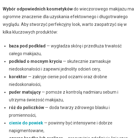
Wybór odpowiednich kosmetyków
do wieczorowego makijażu ma
ogromne znaczenie dla uzyskania efektownego i długotrwałego
wyglądu. Aby stworzyć perfekcyjny look, warto zaopatrzyć się w
kilka kluczowych produktów:
baza pod podkład
— wygładza skórę i przedłuża trwałość
całego makijażu,
podkład o mocnym kryciu
— skutecznie zamaskuje
niedoskonałości i zapewni jednolity odcień cery,
korektor
— zakryje cienie pod oczami oraz drobne
niedoskonałości,
puder matujący
— pomoże z kontrolą nadmiaru sebum i
utrzyma świeżość makijażu,
róż do policzków
— doda twarzy zdrowego blasku i
promienności,
cienie do powiek
— powinny być intensywne i dobrze
napigmentowane,