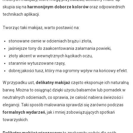
skupia się na
harmonijnym doborze kolorów
oraz odpowiednich
technikach aplikacji.
Tworząc taki makijaż, warto postawić na:
stonowane cienie w odcieniach brązu i złota,
jaśniejsze tony do zaakcentowania załamania powieki,
złoty akcent w wewnętrznych kącikach oczu,
starannie wytuszowane rzęsy,
dobrej jakości tusz, który ma ogromny wpływ na końcowy efekt.
W przypadku ust,
delikatny makijaż
często eksponuje ich naturalną
barwę. Można to osiągnąć dzięki użyciu balsamów lub pomadek w
neutralnych odcieniach, co sprawia, że całość nabiera świeżości i
elegancji. Taki sposób malowania sprawdzi się zarówno podczas
formalnych wydarzeń
, jak i mniej zobowiązujących spotkań
towarzyskich.