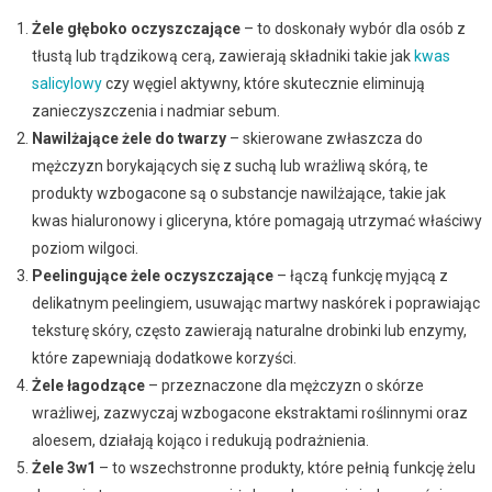
Żele głęboko oczyszczające
– to doskonały wybór dla osób z
tłustą lub trądzikową cerą, zawierają składniki takie jak
kwas
salicylowy
czy węgiel aktywny, które skutecznie eliminują
zanieczyszczenia i nadmiar sebum.
Nawilżające żele do twarzy
– skierowane zwłaszcza do
mężczyzn borykających się z suchą lub wrażliwą skórą, te
produkty wzbogacone są o substancje nawilżające, takie jak
kwas hialuronowy i gliceryna, które pomagają utrzymać właściwy
poziom wilgoci.
Peelingujące żele oczyszczające
– łączą funkcję myjącą z
delikatnym peelingiem, usuwając martwy naskórek i poprawiając
teksturę skóry, często zawierają naturalne drobinki lub enzymy,
które zapewniają dodatkowe korzyści.
Żele łagodzące
– przeznaczone dla mężczyzn o skórze
wrażliwej, zazwyczaj wzbogacone ekstraktami roślinnymi oraz
aloesem, działają kojąco i redukują podrażnienia.
Żele 3w1
– to wszechstronne produkty, które pełnią funkcję żelu