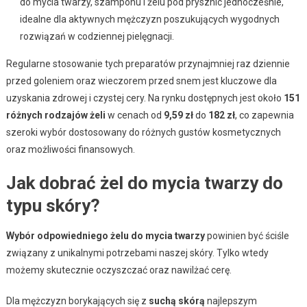
do mycia twarzy, szamponu i żelu pod prysznic jednocześnie,
idealne dla aktywnych mężczyzn poszukujących wygodnych
rozwiązań w codziennej pielęgnacji.
Regularne stosowanie tych preparatów przynajmniej raz dziennie
przed goleniem oraz wieczorem przed snem jest kluczowe dla
uzyskania zdrowej i czystej cery. Na rynku dostępnych jest około
151
różnych rodzajów żeli
w cenach od
9,59 zł
do
182 zł
, co zapewnia
szeroki wybór dostosowany do różnych gustów kosmetycznych
oraz możliwości finansowych.
Jak dobrać żel do mycia twarzy do
typu skóry?
Wybór odpowiedniego żelu do mycia twarzy
powinien być ściśle
związany z unikalnymi potrzebami naszej skóry. Tylko wtedy
możemy skutecznie oczyszczać oraz nawilżać cerę.
Dla mężczyzn borykających się z
suchą skórą
najlepszym