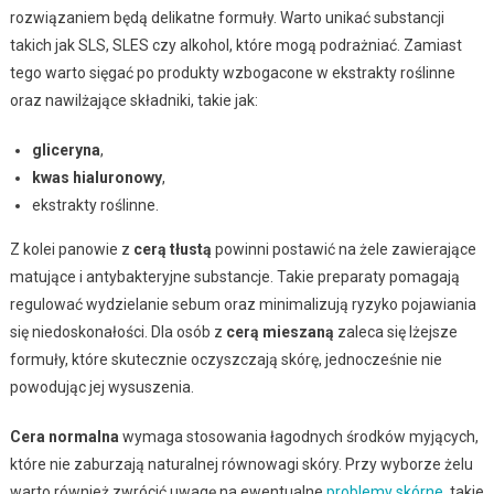
rozwiązaniem będą delikatne formuły. Warto unikać substancji
takich jak SLS, SLES czy alkohol, które mogą podrażniać. Zamiast
tego warto sięgać po produkty wzbogacone w ekstrakty roślinne
oraz nawilżające składniki, takie jak:
gliceryna
,
kwas hialuronowy
,
ekstrakty roślinne.
Z kolei panowie z
cerą tłustą
powinni postawić na żele zawierające
matujące i antybakteryjne substancje. Takie preparaty pomagają
regulować wydzielanie sebum oraz minimalizują ryzyko pojawiania
się niedoskonałości. Dla osób z
cerą mieszaną
zaleca się lżejsze
formuły, które skutecznie oczyszczają skórę, jednocześnie nie
powodując jej wysuszenia.
Cera normalna
wymaga stosowania łagodnych środków myjących,
które nie zaburzają naturalnej równowagi skóry. Przy wyborze żelu
warto również zwrócić uwagę na ewentualne
problemy skórne
, takie