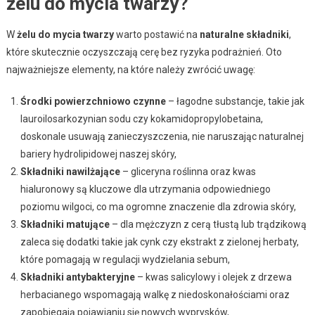
żelu do mycia twarzy?
W
żelu do mycia twarzy
warto postawić na
naturalne składniki
,
które skutecznie oczyszczają cerę bez ryzyka podrażnień. Oto
najważniejsze elementy, na które należy zwrócić uwagę:
Środki powierzchniowo czynne
– łagodne substancje, takie jak
lauroilosarkozynian sodu czy kokamidopropylobetaina,
doskonale usuwają zanieczyszczenia, nie naruszając naturalnej
bariery hydrolipidowej naszej skóry,
Składniki nawilżające
– gliceryna roślinna oraz kwas
hialuronowy są kluczowe dla utrzymania odpowiedniego
poziomu wilgoci, co ma ogromne znaczenie dla zdrowia skóry,
Składniki matujące
– dla mężczyzn z cerą tłustą lub trądzikową
zaleca się dodatki takie jak cynk czy ekstrakt z zielonej herbaty,
które pomagają w regulacji wydzielania sebum,
Składniki antybakteryjne
– kwas salicylowy i olejek z drzewa
herbacianego wspomagają walkę z niedoskonałościami oraz
zapobiegają pojawianiu się nowych wyprysków,