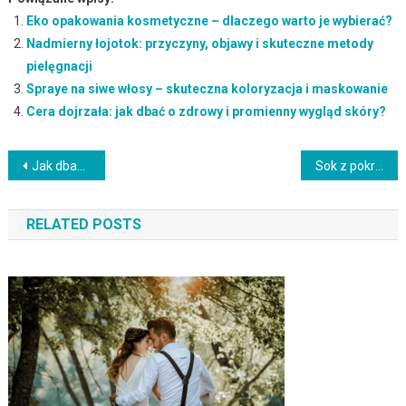
Eko opakowania kosmetyczne – dlaczego warto je wybierać?
Nadmierny łojotok: przyczyny, objawy i skuteczne metody
pielęgnacji
Spraye na siwe włosy – skuteczna koloryzacja i maskowanie
Cera dojrzała: jak dbać o zdrowy i promienny wygląd skóry?
Nawigacja
Jak dbać o cerę naczyniową? Przewodnik po pielęgnacji i kosmetykach
Sok z pokrzywy na włosy – efekty, właściwości i stosowanie
wpisu
RELATED POSTS