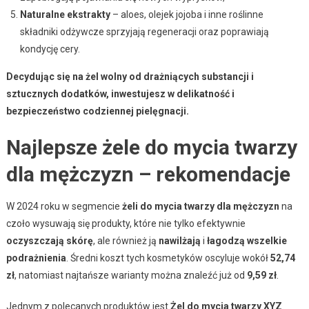
Naturalne ekstrakty
– aloes, olejek jojoba i inne roślinne
składniki odżywcze sprzyjają regeneracji oraz poprawiają
kondycję cery.
Decydując się na żel wolny od drażniących substancji i
sztucznych dodatków, inwestujesz w delikatność i
bezpieczeństwo codziennej pielęgnacji.
Najlepsze żele do mycia twarzy
dla mężczyzn – rekomendacje
W 2024 roku w segmencie
żeli do mycia twarzy dla mężczyzn
na
czoło wysuwają się produkty, które nie tylko efektywnie
oczyszczają skórę
, ale również ją
nawilżają
i
łagodzą wszelkie
podrażnienia
. Średni koszt tych kosmetyków oscyluje wokół
52,74
zł
, natomiast najtańsze warianty można znaleźć już od
9,59 zł
.
Jednym z polecanych produktów jest
Żel do mycia twarzy XYZ
.