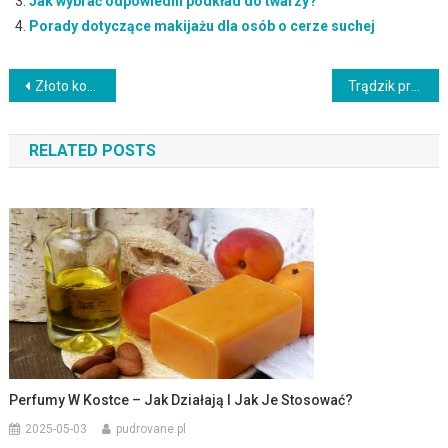
Jak wybrać odpowiedni podkład do twarzy?
Porady dotyczące makijażu dla osób o cerze suchej
Nawigacja
Złoto kosmetyczne – prozdrowotne właściwości i zastosowanie w pielęgnacji
Trądzik przed okresem – przyczyny, objawy i skuteczna pielęgnacja
wpisu
RELATED POSTS
Perfumy W Kostce – Jak Działają I Jak Je Stosować?
2025-05-03
pudrovane.pl