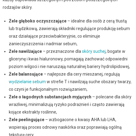
rodzajów skóry.
Żele głęboko oczyszczające
– idealne dla osób z cerą tłustą
lub trądzikową, zawierają składniki regulujące produkcję sebum
oraz działające przeciwbakteryjnie, co eliminuje
zanieczyszczenia i nadmiar sebum,
Żele nawilżające
– przeznaczone dla
skóry suchej
, bogate w
glicerynę i kwas hialuronowy, pomagają zachować odpowiedni
poziom wilgoci i nie naruszają naturalnej bariery hydrolipidowej,
Żele balansujące
– najlepsze dla cery mieszanej, regulują
wydzielanie sebum
w strefie T i nawilżają suche obszary twarzy,
co czyni je funkcjonalnym rozwiązaniem,
Żele o łagodnych substancjach myjących
– polecane dla skóry
wrażliwej, minimalizują ryzyko podrażnień i często zawierają
kojące ekstrakty roślinne,
Żele peelingujące
– wzbogacone o kwasy AHA lub LHA,
wspierają proces odnowy naskórka oraz poprawiają ogólną
teksturę cery.