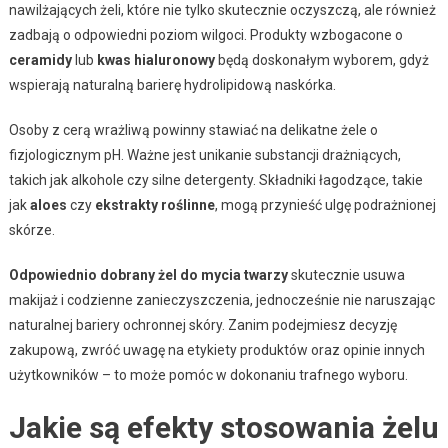
nawilżających żeli, które nie tylko skutecznie oczyszczą, ale również
zadbają o odpowiedni poziom wilgoci. Produkty wzbogacone o
ceramidy
lub
kwas hialuronowy
będą doskonałym wyborem, gdyż
wspierają naturalną barierę hydrolipidową naskórka.
Osoby z cerą wrażliwą powinny stawiać na delikatne żele o
fizjologicznym pH. Ważne jest unikanie substancji drażniących,
takich jak alkohole czy silne detergenty. Składniki łagodzące, takie
jak
aloes
czy
ekstrakty roślinne
, mogą przynieść ulgę podrażnionej
skórze.
Odpowiednio dobrany żel do mycia twarzy
skutecznie usuwa
makijaż i codzienne zanieczyszczenia, jednocześnie nie naruszając
naturalnej bariery ochronnej skóry. Zanim podejmiesz decyzję
zakupową, zwróć uwagę na etykiety produktów oraz opinie innych
użytkowników – to może pomóc w dokonaniu trafnego wyboru.
Jakie są efekty stosowania żelu