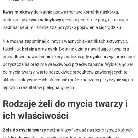
Kwas mlekowy
delikatnie usuwa martwe komórki naskórka,
podczas gdy
kwas salicylowy
głęboko penetruje pory, eliminując
nadmiar sebum i zmniejszając ryzyko pojawienia się trądziku.
Nie można zapominać o innych ważnych składnikach aktywnych,
takich jak
betaina
oraz
cynk
. Betaina działa nawilżająco i wspiera
prawidłowe nawodnienie skóry, podczas gdy
cynk
sprzyja procesom
oczyszczania oraz ma właściwości przeciwzapalne. Wybierając żel
do mycia twarzy, warto poszukiwać produktów zawierających te
składniki aktywne – ich obecność może znacząco przyczynić się do
lepszych rezultatów pielęgnacyjnych.
Rodzaje żeli do mycia twarzy i
ich właściwości
Żele do mycia twarzy
można klasyfikować na różne typy, z których
każdy odpowiada szczególnym potrzebom poszczególnych