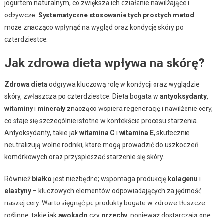
jogurtem naturalnym, co zwiększa ich działanie nawilżające i
odżywcze.
Systematyczne stosowanie tych prostych metod
może znacząco wpłynąć na wygląd oraz kondycję skóry po
czterdziestce.
Jak zdrowa dieta wpływa na skórę?
Zdrowa dieta
odgrywa kluczową rolę w kondycji oraz wyglądzie
skóry, zwłaszcza po czterdziestce. Dieta bogata w
antyoksydanty
,
witaminy
i
minerały
znacząco wspiera regenerację i nawilżenie cery,
co staje się szczególnie istotne w kontekście procesu starzenia.
Antyoksydanty, takie jak
witamina C
i
witamina E
, skutecznie
neutralizują wolne rodniki, które mogą prowadzić do uszkodzeń
komórkowych oraz przyspieszać starzenie się skóry.
Również
białko
jest niezbędne; wspomaga produkcję
kolagenu
i
elastyny
– kluczowych elementów odpowiadających za jędrność
naszej cery. Warto sięgnąć po produkty bogate w zdrowe tłuszcze
roślinne, takie jak
awokado
czy
orzechy
, ponieważ dostarczają one