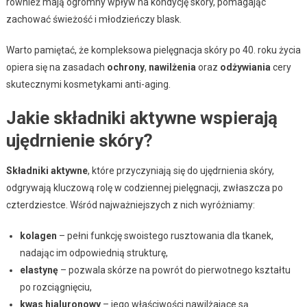
również mają ogromny wpływ na kondycję skóry, pomagając
zachować świeżość i młodzieńczy blask.
Warto pamiętać, że kompleksowa pielęgnacja skóry po 40. roku życia
opiera się na zasadach
ochrony
,
nawilżenia
oraz
odżywiania
cery
skutecznymi kosmetykami anti-aging.
Jakie składniki aktywne wspierają
ujędrnienie skóry?
Składniki aktywne
, które przyczyniają się do ujędrnienia skóry,
odgrywają kluczową rolę w codziennej pielęgnacji, zwłaszcza po
czterdziestce. Wśród najważniejszych z nich wyróżniamy:
kolagen
– pełni funkcję swoistego rusztowania dla tkanek,
nadając im odpowiednią strukturę,
elastynę
– pozwala skórze na powrót do pierwotnego kształtu
po rozciągnięciu,
kwas hialuronowy
– jego właściwości nawilżające są