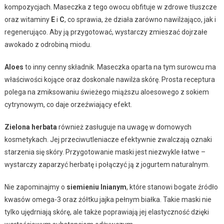
kompozycjach. Maseczka z tego owocu obfituje w zdrowe tłuszcze
oraz witaminy
E
i
C
, co sprawia, że działa zarówno nawilżająco, jak i
regenerująco. Aby ją przygotować, wystarczy zmieszać dojrzałe
awokado z odrobiną miodu.
Aloes
to inny cenny składnik. Maseczka oparta na tym surowcu ma
właściwości kojące oraz doskonale nawilża skórę. Prosta receptura
polega na zmiksowaniu świeżego miąższu aloesowego z sokiem
cytrynowym, co daje orzeźwiający efekt.
Zielona herbata
również zasługuje na uwagę w domowych
kosmetykach. Jej przeciwutleniacze efektywnie zwalczają oznaki
starzenia się skóry. Przygotowanie maski jest niezwykle łatwe –
wystarczy zaparzyć herbatę i połączyć ją z jogurtem naturalnym.
Nie zapominajmy o
siemieniu lnianym
, które stanowi bogate źródło
kwasów omega-3 oraz żółtku jajka pełnym białka. Takie maski nie
tylko ujędrniają skórę, ale także poprawiają jej elastyczność dzięki