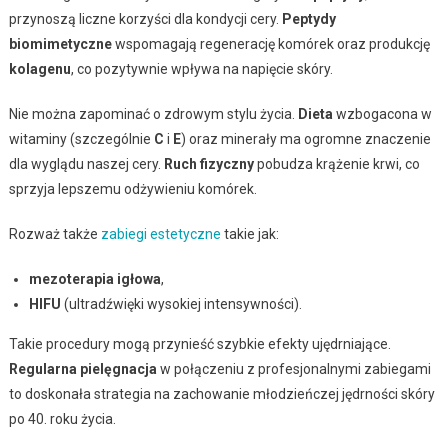
przynoszą liczne korzyści dla kondycji cery.
Peptydy
biomimetyczne
wspomagają regenerację komórek oraz produkcję
kolagenu
, co pozytywnie wpływa na napięcie skóry.
Nie można zapominać o zdrowym stylu życia.
Dieta
wzbogacona w
witaminy (szczególnie
C
i
E
) oraz minerały ma ogromne znaczenie
dla wyglądu naszej cery.
Ruch fizyczny
pobudza krążenie krwi, co
sprzyja lepszemu odżywieniu komórek.
Rozważ także
zabiegi estetyczne
takie jak:
mezoterapia igłowa
,
HIFU
(ultradźwięki wysokiej intensywności).
Takie procedury mogą przynieść szybkie efekty ujędrniające.
Regularna pielęgnacja
w połączeniu z profesjonalnymi zabiegami
to doskonała strategia na zachowanie młodzieńczej jędrności skóry
po 40. roku życia.