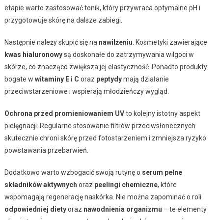
etapie warto zastosować tonik, który przywraca optymalne pH i
przygotowuje skórę na dalsze zabiegi.
Następnie należy skupić się na
nawilżeniu
. Kosmetyki zawierające
kwas hialuronowy
są doskonałe do zatrzymywania wilgoci w
skórze, co znacząco zwiększa jej elastyczność. Ponadto produkty
bogate w
witaminy E i C
oraz
peptydy
mają działanie
przeciwstarzeniowe i wspierają młodzieńczy wygląd.
Ochrona przed promieniowaniem UV
to kolejny istotny aspekt
pielęgnacji. Regularne stosowanie filtrów przeciwsłonecznych
skutecznie chroni skórę przed fotostarzeniem i zmniejsza ryzyko
powstawania przebarwień.
Dodatkowo warto wzbogacić swoją rutynę o
serum pełne
składników aktywnych
oraz
peelingi chemiczne
, które
wspomagają regenerację naskórka. Nie można zapominać o roli
odpowiedniej diety
oraz
nawodnienia organizmu
– te elementy