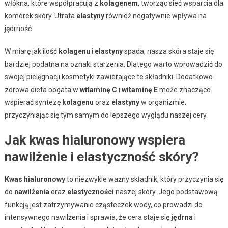
włókna, które współpracują z
kolagenem
, tworząc sieć wsparcia dla
komórek skóry. Utrata
elastyny
również negatywnie wpływa na
jędrność.
W miarę jak ilość
kolagenu
i
elastyny
spada, nasza skóra staje się
bardziej podatna na oznaki starzenia. Dlatego warto wprowadzić do
swojej pielęgnacji kosmetyki zawierające te składniki. Dodatkowo
zdrowa dieta bogata w
witaminę C
i
witaminę E
może znacząco
wspierać syntezę
kolagenu
oraz
elastyny
w organizmie,
przyczyniając się tym samym do lepszego wyglądu naszej cery.
Jak kwas hialuronowy wspiera
nawilżenie i elastyczność skóry?
Kwas hialuronowy
to niezwykle ważny składnik, który przyczynia się
do
nawilżenia
oraz
elastyczności
naszej skóry. Jego podstawową
funkcją jest zatrzymywanie cząsteczek wody, co prowadzi do
intensywnego nawilżenia i sprawia, że cera staje się
jędrna
i