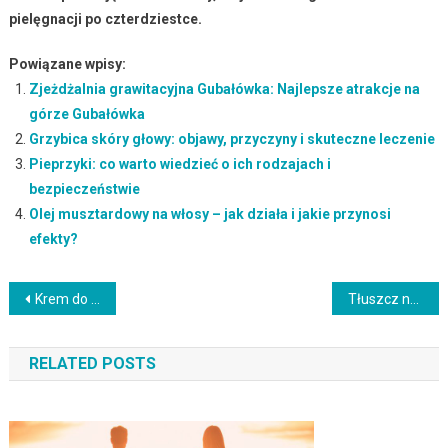
pielęgnacji po czterdziestce.
Powiązane wpisy:
Zjeżdżalnia grawitacyjna Gubałówka: Najlepsze atrakcje na
górze Gubałówka
Grzybica skóry głowy: objawy, przyczyny i skuteczne leczenie
Pieprzyki: co warto wiedzieć o ich rodzajach i
bezpieczeństwie
Olej musztardowy na włosy – jak działa i jakie przynosi
efekty?
Nawigacja
Krem do tatuaży – jak dbać o tatuaż i uniknąć blaknięcia?
Tłuszcz na plecach: przyczyny, skutki i skuteczne metody redukcji
wpisu
RELATED POSTS