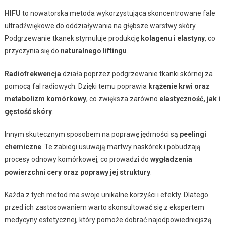
HIFU
to nowatorska metoda wykorzystująca skoncentrowane fale
ultradźwiękowe do oddziaływania na głębsze warstwy skóry.
Podgrzewanie tkanek stymuluje produkcję
kolagenu i elastyny
, co
przyczynia się do
naturalnego liftingu
.
Radiofrekwencja
działa poprzez podgrzewanie tkanki skórnej za
pomocą fal radiowych. Dzięki temu poprawia
krążenie krwi oraz
metabolizm komórkowy
, co zwiększa zarówno
elastyczność, jak i
gęstość skóry
.
Innym skutecznym sposobem na poprawę jędrności są
peelingi
chemiczne
. Te zabiegi usuwają martwy naskórek i pobudzają
procesy odnowy komórkowej, co prowadzi do
wygładzenia
powierzchni cery oraz poprawy jej struktury
.
Każda z tych metod ma swoje unikalne korzyści i efekty. Dlatego
przed ich zastosowaniem warto skonsultować się z ekspertem
medycyny estetycznej, który pomoże dobrać najodpowiedniejszą