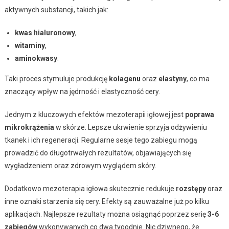
aktywnych substancji, takich jak:
kwas hialuronowy
,
witaminy
,
aminokwasy
.
Taki proces stymuluje produkcję
kolagenu
oraz
elastyny
, co ma
znaczący wpływ na jędrność i elastyczność cery.
Jednym z kluczowych efektów mezoterapii igłowej jest
poprawa
mikrokrążenia
w skórze. Lepsze ukrwienie sprzyja odżywieniu
tkanek i ich regeneracji. Regularne sesje tego zabiegu mogą
prowadzić do długotrwałych rezultatów, objawiających się
wygładzeniem oraz zdrowym wyglądem skóry.
Dodatkowo mezoterapia igłowa skutecznie redukuje
rozstępy
oraz
inne oznaki starzenia się cery. Efekty są zauważalne już po kilku
aplikacjach. Najlepsze rezultaty można osiągnąć poprzez serię
3-6
zabiegów
wykonywanych co dwa tygodnie. Nic dziwnego, że