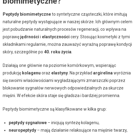
biomimetyczne?
Peptydy biomimetyczne
to syntetyczne cząsteczki, które imitują
naturalne peptydy występujące w naszej skórze. Ich głównym celem
jest pobudzanie naturalnych procesów regeneracji, co wpływa na
poprawę
jędrności
i
elastyczności
cery. Stosując kosmetyki z tymi
składnikami regularnie, można zauważyć wyraźną poprawę kondycji
skóry, szczególnie po
40. roku życia
.
Działają one głównie na poziomie komórkowym, wspierając
produkcję
kolagenu
oraz
elastyny
. Na przykład
argirelina
wyróżnia
się swoimi właściwościami wygładzającymi zmarszczki poprzez
blokowanie sygnałów nerwowych odpowiedzialnych za skurcze
mięśni. W efekcie skóra staje się gładsza i bardziej promienna.
Peptydy biomimetyczne są klasyfikowane w kilka grup:
peptydy sygnałowe
– inicjują syntezę kolagenu,
neuropeptydy
– mają działanie relaksujące na mięśnie twarzy,