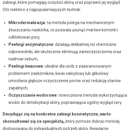
zabiegi, które pomagają oczyścić skórę oraz poprawić jej wygląd.
Oto niektóre z najpopularniejszych technik:
Mikrodermabrazja:
ta metoda polega na mechanicznym
złuszczaniu naskórka, co pozwala usunąć martwe komórki i
odblokować pory,
Peelingi enzymatyczne:
działają delikatniej niż chemiczne
odpowiedniki, ale skutecznie eliminują zanieczyszczenia oraz
nadmiar sebum,
Peelingi kwasowe:
idealne dla osób z zaawansowanym
problemem zaskórników, kwas salicylowy lub glikolowy
umożliwia głębsze oczyszczenie porów oraz redukcję stanów
zapalnych,
Oczyszczanie wodorowe:
nowoczesna metoda wykorzystująca
wodór do detoksykacji skóry, poprawiająca ogólny wygląd cery.
Decydując się na konkretne zabiegi kosmetyczne, warto
skonsultować się ze specjalistą,
który pomoże dobrać metodę
dostosowaną do indywidualnych potrzeb skóry. Regularne