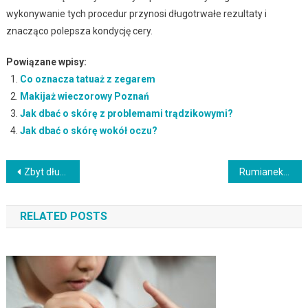
wykonywanie tych procedur przynosi długotrwałe rezultaty i
znacząco polepsza kondycję cery.
Powiązane wpisy:
Co oznacza tatuaż z zegarem
Makijaż wieczorowy Poznań
Jak dbać o skórę z problemami trądzikowymi?
Jak dbać o skórę wokół oczu?
Nawigacja
Zbyt długa przerwa w depilacji laserowej – skutki i zalecenia
Rumianek na twarz – naturalne właściwości i zastosowanie w pielęgnacji
wpisu
RELATED POSTS