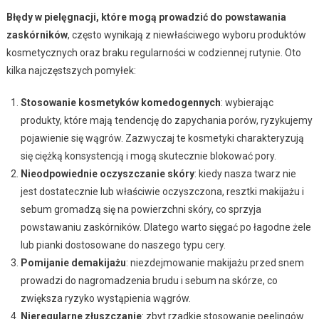
Błędy w pielęgnacji, które mogą prowadzić do powstawania
zaskórników
, często wynikają z niewłaściwego wyboru produktów
kosmetycznych oraz braku regularności w codziennej rutynie. Oto
kilka najczęstszych pomyłek:
Stosowanie kosmetyków komedogennych
: wybierając
produkty, które mają tendencję do zapychania porów, ryzykujemy
pojawienie się wągrów. Zazwyczaj te kosmetyki charakteryzują
się ciężką konsystencją i mogą skutecznie blokować pory.
Nieodpowiednie oczyszczanie skóry
: kiedy nasza twarz nie
jest dostatecznie lub właściwie oczyszczona, resztki makijażu i
sebum gromadzą się na powierzchni skóry, co sprzyja
powstawaniu zaskórników. Dlatego warto sięgać po łagodne żele
lub pianki dostosowane do naszego typu cery.
Pomijanie demakijażu
: niezdejmowanie makijażu przed snem
prowadzi do nagromadzenia brudu i sebum na skórze, co
zwiększa ryzyko wystąpienia wągrów.
Nieregularne złuszczanie
: zbyt rzadkie stosowanie peelingów