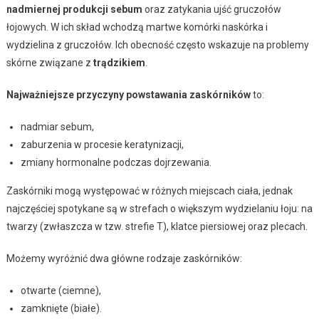
nadmiernej produkcji sebum
oraz zatykania ujść gruczołów
łojowych. W ich skład wchodzą martwe komórki naskórka i
wydzielina z gruczołów. Ich obecność często wskazuje na problemy
skórne związane z
trądzikiem
.
Najważniejsze przyczyny powstawania zaskórników
to:
nadmiar sebum,
zaburzenia w procesie keratynizacji,
zmiany hormonalne podczas dojrzewania.
Zaskórniki mogą występować w różnych miejscach ciała, jednak
najczęściej spotykane są w strefach o większym wydzielaniu łoju: na
twarzy (zwłaszcza w tzw. strefie T), klatce piersiowej oraz plecach.
Możemy wyróżnić dwa główne rodzaje zaskórników:
otwarte (ciemne),
zamknięte (białe).