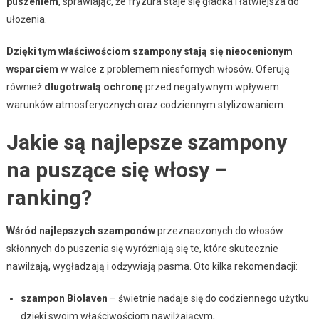
puszeniem
, sprawiając, że fryzura staje się gładka i łatwiejsza do
ułożenia.
Dzięki tym właściwościom szampony stają się nieocenionym
wsparciem
w walce z problemem niesfornych włosów. Oferują
również
długotrwałą ochronę
przed negatywnym wpływem
warunków atmosferycznych oraz codziennym stylizowaniem.
Jakie są najlepsze szampony
na puszące się włosy –
ranking?
Wśród najlepszych szamponów
przeznaczonych do włosów
skłonnych do puszenia się wyróżniają się te, które skutecznie
nawilżają, wygładzają i odżywiają pasma. Oto kilka rekomendacji:
szampon Biolaven
– świetnie nadaje się do codziennego użytku
dzięki swoim właściwościom nawilżającym,