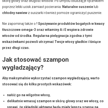
skórę głowy oraz długość włosów. Po umyciu osuszaj je ręcznikiem
poprzez lekki ucisk zamiast pocierania.
Naturalne suszenie
lub
chłodny nawiew
z suszarki również pomoże ograniczyć puszenie.
Nie zapominaj także o
! Spożywanie produktów bogatych w
kwasy
tłuszczowe omega-3
oraz
witaminy A i E
wspiera zdrowie
włosów od środka. Regularna pielęgnacja zgodna z tymi
wskazówkami pozwoli utrzymać Twoje włosy
gładkie
i
lśniące
przez długi czas.
Jak stosować szampon
wygładzający?
Aby maksymalnie wykorzystać
szampon wygładzający
, warto
stosować się do kilku prostych wskazówek:
nałóż go na wilgotne włosy,
delikatnie wmasuj szampon w skórę głowy oraz we włosy, co
sprawi, że składniki aktywne będą miały lepszą szansę na