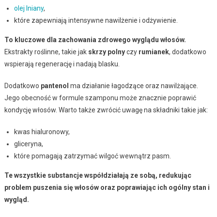
olej lniany
,
które zapewniają intensywne nawilżenie i odżywienie.
To kluczowe dla zachowania zdrowego wyglądu włosów.
Ekstrakty roślinne, takie jak
skrzy polny
czy
rumianek
, dodatkowo
wspierają regenerację i nadają blasku.
Dodatkowo
pantenol
ma działanie łagodzące oraz nawilżające.
Jego obecność w formule szamponu może znacznie poprawić
kondycję włosów. Warto także zwrócić uwagę na składniki takie jak:
kwas hialuronowy,
gliceryna,
które pomagają zatrzymać wilgoć wewnątrz pasm.
Te wszystkie substancje współdziałają ze sobą, redukując
problem puszenia się włosów oraz poprawiając ich ogólny stan i
wygląd.