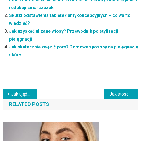
redukcji zmarszczek
Skutki odstawienia tabletek antykoncepcyjnych – co warto
wiedzieć?
Jak uzyskać ulizane włosy? Przewodnik po stylizacji i
pielęgnacji
Jak skutecznie zwęzić pory? Domowe sposoby na pielęgnację
skóry
Nawigacja
Jak ujędrnić uda? Skuteczne metody na jędrne nogi
Jak stosować maskę i odżywkę? Kluczowa kolejność aplikacji
wpisu
RELATED POSTS