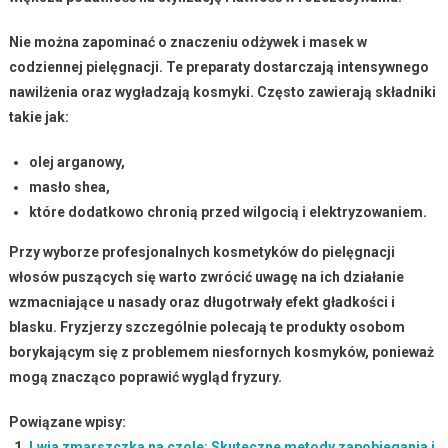
Nie można zapominać o znaczeniu odżywek i masek
w
codziennej pielęgnacji. Te preparaty dostarczają intensywnego
nawilżenia oraz wygładzają kosmyki. Często zawierają składniki
takie jak:
olej arganowy,
masło shea,
które dodatkowo chronią przed wilgocią i elektryzowaniem.
Przy wyborze profesjonalnych kosmetyków do pielęgnacji
włosów puszących się warto zwrócić uwagę na
ich działanie
wzmacniające u nasady
oraz
długotrwały efekt gładkości i
blasku
. Fryzjerzy szczególnie polecają te produkty osobom
borykającym się z problemem
niesfornych kosmyków
, ponieważ
mogą znacząco poprawić wygląd fryzury.
Powiązane wpisy:
Lwia zmarszczka na czole: Skuteczne metody zapobiegania i