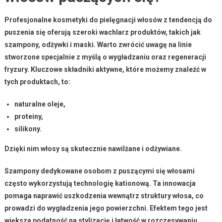
Profesjonalne kosmetyki do pielęgnacji włosów
z tendencją do
puszenia się oferują szeroki wachlarz produktów, takich jak
szampony
,
odżywki
i
maski
. Warto zwrócić uwagę na linie
stworzone specjalnie z myślą o
wygładzaniu
oraz
regeneracji
fryzury. Kluczowe składniki aktywne, które możemy znaleźć w
tych produktach, to:
naturalne oleje,
proteiny,
silikony.
Dzięki nim włosy są skutecznie nawilżane i odżywiane.
Szampony
dedykowane osobom z puszącymi się włosami
często wykorzystują
technologię kationową
. Ta innowacja
pomaga naprawić uszkodzenia wewnątrz struktury włosa, co
prowadzi do wygładzenia jego powierzchni. Efektem tego jest
większa podatność na stylizację
i
łatwość w rozczesywaniu
.