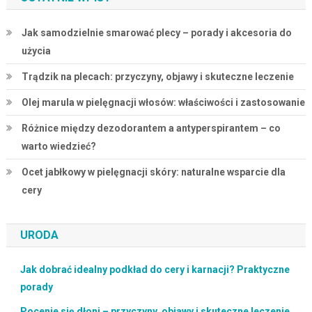
Jak samodzielnie smarować plecy – porady i akcesoria do
użycia
Trądzik na plecach: przyczyny, objawy i skuteczne leczenie
Olej marula w pielęgnacji włosów: właściwości i zastosowanie
Różnice między dezodorantem a antyperspirantem – co
warto wiedzieć?
Ocet jabłkowy w pielęgnacji skóry: naturalne wsparcie dla
cery
URODA
Jak dobrać idealny podkład do cery i karnacji? Praktyczne
porady
Pocenie się dłoni – przyczyny, objawy i skuteczne leczenie