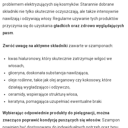
problemem elektryzujących się kosmyków. Starannie dobrane
składniki nie tylko skutecznie oczyszczają, ale także intensywnie
nawilżają i odżywiają włosy. Regularne używanie tych produktów
przyczynia się do uzyskania
gładkich oraz zdrowo wyglądających
pasm
.
Zwróć uwagę na aktywne składniki
zawarte w szamponach:
kwas hialuronowy, który skutecznie zatrzymuje wilgoć we
włosach,
gliceryna, doskonała substancja nawilżająca,
oleje roślinne, takie jak olej arganowy czy kokosowy, które
działają wygładzająco i odżywczo,
ceramidy, wspierające strukturę włosa,
keratyna, pomagająca uzupełniać ewentualne braki.
Wybierając odpowiednie produkty do pielęgnacji, można
znacząco poprawić kondycję puszących się włosów.
Szampon
powinien być dostosowany do indywidualnych potrzeb oraz typu