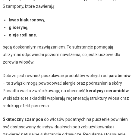
Szampony, które zawierają:
kwas hialuronowy
,
glicerynę
,
oleje roślinne
,
będą doskonałym rozwiązaniem. Te substancje pomagają
utrzymać odpowiedni poziom nawilżenia, co jest kluczowe dla
zdrowia włosów.
Dobrze jest również poszukiwać produktów wolnych od
parabenów
– te związki mogą powodować alergie oraz podrażnienia skóry.
Ponadto warto zwrócić uwagę na obecność
keratyny
i
ceramidów
w składzie; te składniki wspierają regenerację struktury włosa oraz
redukują efekt puszenia.
Skuteczny szampon
do włosów podatnych na puszenie powinien
być dostosowany do indywidualnych potrzeb użytkownika i
zawierać naturalne substancje odżywcze. Regularne stosowanie