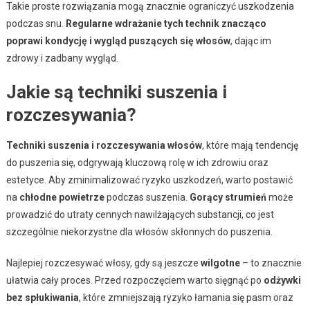
Takie proste rozwiązania mogą znacznie ograniczyć uszkodzenia
podczas snu.
Regularne wdrażanie tych technik znacząco
poprawi kondycję i wygląd puszących się włosów
, dając im
zdrowy i zadbany wygląd.
Jakie są techniki suszenia i
rozczesywania?
Techniki suszenia i rozczesywania włosów
, które mają tendencję
do puszenia się, odgrywają kluczową rolę w ich zdrowiu oraz
estetyce. Aby zminimalizować ryzyko uszkodzeń, warto postawić
na
chłodne powietrze
podczas suszenia.
Gorący strumień
może
prowadzić do utraty cennych nawilżających substancji, co jest
szczególnie niekorzystne dla włosów skłonnych do puszenia.
Najlepiej rozczesywać włosy, gdy są jeszcze
wilgotne
– to znacznie
ułatwia cały proces. Przed rozpoczęciem warto sięgnąć po
odżywki
bez spłukiwania
, które zmniejszają ryzyko łamania się pasm oraz