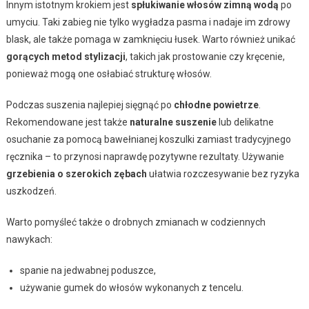
Innym istotnym krokiem jest
spłukiwanie włosów zimną wodą
po
umyciu. Taki zabieg nie tylko wygładza pasma i nadaje im zdrowy
blask, ale także pomaga w zamknięciu łusek. Warto również unikać
gorących metod stylizacji
, takich jak prostowanie czy kręcenie,
ponieważ mogą one osłabiać strukturę włosów.
Podczas suszenia najlepiej sięgnąć po
chłodne powietrze
.
Rekomendowane jest także
naturalne suszenie
lub delikatne
osuchanie za pomocą bawełnianej koszulki zamiast tradycyjnego
ręcznika – to przynosi naprawdę pozytywne rezultaty. Używanie
grzebienia o szerokich zębach
ułatwia rozczesywanie bez ryzyka
uszkodzeń.
Warto pomyśleć także o drobnych zmianach w codziennych
nawykach:
spanie na jedwabnej poduszce,
używanie gumek do włosów wykonanych z tencelu.