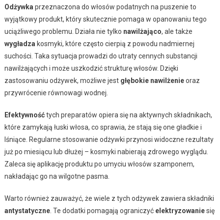
Odżywka
przeznaczona do włosów podatnych na puszenie to
wyjątkowy produkt, który skutecznie pomaga w opanowaniu tego
uciążliwego problemu. Działa nie tylko
nawilżająco
, ale także
wygładza
kosmyki, które często cierpią z powodu nadmiernej
suchości. Taka sytuacja prowadzi do utraty cennych substancji
nawilżających i może uszkodzić strukturę włosów. Dzięki
zastosowaniu odżywek, możliwe jest
głębokie nawilżenie
oraz
przywrócenie równowagi wodnej.
Efektywność
tych preparatów opiera się na aktywnych składnikach,
które zamykają łuski włosa, co sprawia, że stają się one gładkie i
lśniące. Regularne stosowanie odżywki przynosi widoczne rezultaty
już po miesiącu lub dłużej – kosmyki nabierają zdrowego wyglądu.
Zaleca się aplikację produktu po umyciu włosów szamponem,
nakładając go na wilgotne pasma.
Warto również zauważyć, że wiele z tych odżywek zawiera składniki
antystatyczne
. Te dodatki pomagają ograniczyć
elektryzowanie
się