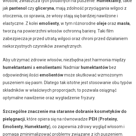
włosów, zwłaszcza tych podatnych na puszenie.
Humektanty
, takie
jak
pantenol
czy
gliceryna
, mają zdolność przyciągania wilgoci z
otoczenia, co sprawia, że włosy stają się bardziej nawilżone i
elastyczne. Z kolei
emolienty
, w tym różnorodne
oleje
oraz
masła
,
tworzą na powierzchni włosów ochronną barierę. Taki film
zabezpiecza je przed utratą wilgoci oraz chroni przed działaniem
niekorzystnych czynników zewnętrznych.
Aby utrzymać zdrowie włosów, niezbędna jest harmonia między
humektantami
a
emolientami
. Nadmiar
humektantów
bez
odpowiedniej ilości
emolientów
może skutkować wzmożonym
puszeniem się pasm. Dlatego tak istotne jest stosowanie obu typów
składników w właściwych proporcjach; to pozwala osiągnąć
optymalne nawilżenie oraz wygładzenie fryzury.
Szczególne znaczenie ma staranne dobranie kosmetyków do
pielęgnacji
, które opiera się na równowadze
PEH
(
Proteiny
,
Emolienty
,
Humektanty
), co zapewnia zdrowy wygląd włosom i
pomaga zminimalizować problemy związane z ich puszeniem.