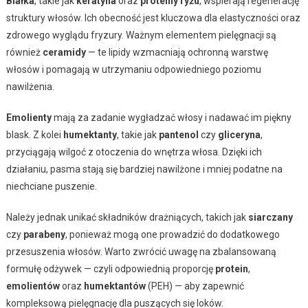
Białka
, takie jak
keratyna
oraz
proteiny ryżu
, wspierają regenerację
struktury włosów. Ich obecność jest kluczowa dla elastyczności oraz
zdrowego wyglądu fryzury. Ważnym elementem pielęgnacji są
również
ceramidy
— te lipidy wzmacniają ochronną warstwę
włosów i pomagają w utrzymaniu odpowiedniego poziomu
nawilżenia.
Emolienty
mają za zadanie wygładzać włosy i nadawać im piękny
blask. Z kolei
humektanty
, takie jak
pantenol
czy
gliceryna
,
przyciągają wilgoć z otoczenia do wnętrza włosa. Dzięki ich
działaniu, pasma stają się bardziej nawilżone i mniej podatne na
niechciane puszenie.
Należy jednak unikać składników drażniących, takich jak
siarczany
czy
parabeny
, ponieważ mogą one prowadzić do dodatkowego
przesuszenia włosów. Warto zwrócić uwagę na zbalansowaną
formułę odżywek — czyli odpowiednią proporcję
protein
,
emolientów
oraz
humektantów
(PEH) — aby zapewnić
kompleksową pielęgnację dla puszących się loków.