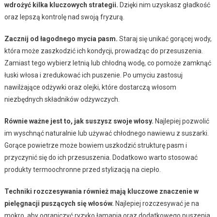
wdrożyć kilka kluczowych strategii.
Dzięki nim uzyskasz gładkość
oraz lepszą kontrolę nad swoją fryzurą.
Zacznij od łagodnego mycia pasm.
Staraj się unikać gorącej wody,
która może zaszkodzić ich kondycji, prowadząc do przesuszenia.
Zamiast tego wybierz letnią lub chłodną wodę, co pomoże zamknąć
łuski włosa i zredukować ich puszenie. Po umyciu zastosuj
nawilżające odżywki oraz olejki, które dostarczą włosom
niezbędnych składników odżywczych.
Równie ważne jest to, jak suszysz swoje włosy.
Najlepiej pozwolić
im wyschnąć naturalnie lub używać chłodnego nawiewu z suszarki.
Gorące powietrze może bowiem uszkodzić strukturę pasm i
przyczynić się do ich przesuszenia. Dodatkowo warto stosować
produkty termoochronne przed stylizacją na ciepło.
Techniki rozczesywania również mają kluczowe znaczenie w
pielęgnacji puszących się włosów.
Najlepiej rozczesywać je na
mokro, aby ograniczyć ryzyko łamania oraz dodatkowego puszenia.