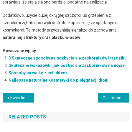
sprawiają, że stają się one bardziej podatne na stylizację.
Dodatkowo, użycie dużej okrągłej szczotki lub grzebienia z
szerokimi zębami pozwoli delikatnie uporać się ze splątanymi
kosmykami. Te metody przyczyniają się także do zachowania
naturalnej struktury
oraz
blasku włosów
.
Powiązane wpisy:
3 Skuteczne sposoby na pozbycie się zaskórników i trądziku
Skuteczne wskazówki, jak pozbyć się zaskórników na nosie
Sposoby na walkę z cellulitem
Najlepsze naturalne kosmetyki do pielęgnacji dłoni
Nawigacja
Kwas linolowy w kosmetykach: właściwości i zastosowanie w pielęgnacji
Olej arganowy do twarzy – właściwości, zastosowanie i korzyści
wpisu
RELATED POSTS