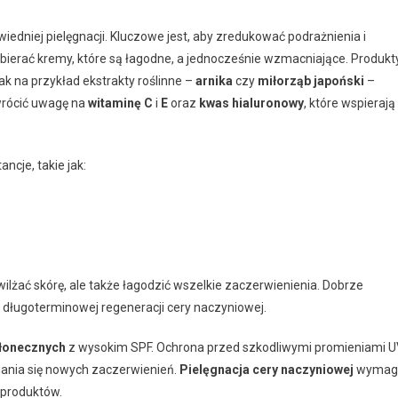
dniej pielęgnacji. Kluczowe jest, aby zredukować podrażnienia i
ybierać kremy, które są łagodne, a jednocześnie wzmacniające. Produkt
ak na przykład ekstrakty roślinne –
arnika
czy
miłorząb japoński
–
wrócić uwagę na
witaminę C
i
E
oraz
kwas hialuronowy
, które wspierają
cje, takie jak:
ilżać skórę, ale także łagodzić wszelkie zaczerwienienia. Dobrze
z długoterminowej regeneracji cery naczyniowej.
słonecznych
z wysokim SPF. Ochrona przed szkodliwymi promieniami 
iania się nowych zaczerwienień.
Pielęgnacja cery naczyniowej
wymag
 produktów.