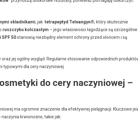
zków”
przynoszą doskonałe rezultaty, ponieważ pomagają obkurczyć
nymi składnikami
, jak:
tetrapeptyd Teleangyn®
, który skutecznie
 o
ruszczyku kolczastym
– jego właściwości łagodzące są szczególnie
mi SPF 50
stanowią niezbędny element ochrony przed słońcem i są
 oraz jej ogólny wygląd. Regularne stosowanie odpowiednich produktó
 typowymi dla cery naczyniowej.
osmetyki do cery naczyniowej –
niowej ma ogromne znaczenie dla efektywnej pielęgnacji. Kluczowe jes
 naczynia krwionośne, takie jak: