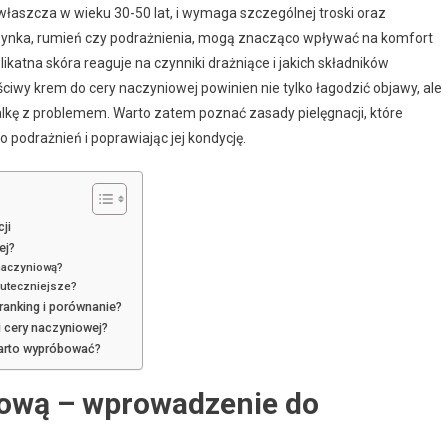
właszcza w wieku 30-50 lat, i wymaga szczególnej troski oraz
aczynka, rumień czy podrażnienia, mogą znacząco wpływać na komfort
likatna skóra reaguje na czynniki drażniące i jakich składników
iwy krem do cery naczyniowej powinien nie tylko łagodzić objawy, ale
kę z problemem. Warto zatem poznać zasady pielęgnacji, które
 podrażnień i poprawiając jej kondycję.
ji
ej?
 naczyniową?
kuteczniejsze?
ranking i porównanie?
 cery naczyniowej?
warto wypróbować?
iową – wprowadzenie do