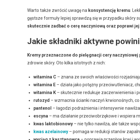
Warto także zwrócić uwagę na
konsystencję kremu
. Lek
gęstsze formuły lepiej sprawdzą się w przypadku skóry s
skutecznie zadbać o cerę naczyniową oraz poprawi jej
Jakie składniki aktywne powin
Kremy przeznaczone do pielęgnacji cery naczyniowej
zdrowie skóry. Oto kilka istotnych z nich:
witamina C
– znana ze swoich właściwości rozjaśnia
witamina E
– działa jako potężny przeciwutleniacz, c
witamina K
– skutecznie redukuje zaczerwienienia i p
rutozyd
– wzmacnia ścianki naczyń krwionośnych, co p
pantenol
– łagodzi podrażnienia i intensywnie nawilża
escyna
– ma działanie przeciwobrzękowe i wspiera m
kwas laktobionowy
– nie tylko nawilża, ale także ws
kwas azelainowy
– pomaga w redukcji stanów zapaln
wyciąg z kasztanowca
– poprawia przepływ krwi i wy