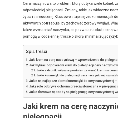
Cera naczyniowa to problem, który dotyka wiele kobiet, z
odpowiedniej pielęgnacji. Zmiany, takie jak widoczne n
życia i samoocenę. Kluczowe staje się zrozumienie, jak de
aktywnych potrzebuje, by zachować zdrowy wygląd. Właśc
także wzmacniać naczynka, co pozwala na skuteczną wal
pomogą w codziennej trosce o skórę, minimalizując ryzyko
Spis treści
Jaki krem na cerę naczyniową – wprowadzenie do pielęgnac
Jak wybrać odpowiedni krem do pielęgnacji cery naczyniow
Jakie składniki aktywne powinien zawierać krem na cerę
Jakie kosmetyki do pielęgnacji cery naczyniowej są najs
Jakie są najlepsze dermokosmetyki do cery naczyniowej – 
Jaką rolę odgrywa ochrona przeciwsłoneczna w pielęgnacji
Jakie domowe sposoby na pielęgnację cery naczyniowej 
Jaki krem na cerę naczyn
pielęgnacji