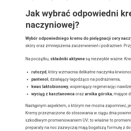
Jak wybrać odpowiedni kre
naczyniowej?
Wybór odpowiedniego kremu do pielęgnacji cery nacz
skóry oraz zmniejszenia zaczerwienień i podrażnień. Prz
Na początku,
składniki aktywne
są niezwykle ważne. Kr
rutozyd
, który wzmacnia delikatne naczynka krwiono
pantenol
, działający łagodząco na podrażnienia,
kwas laktobionowy
, wspierający regenerację i nawilże
wyciąg z kasztanowca
oraz
arnika górska
, mające 
Następnym aspektem, o którym nie można zapomnieć, j
Kremy przeznaczone do stosowania w ciągu dnia powinny 
szkodliwym promieniowaniem UV; to właśnie to promieni
preparaty na noc zazwyczaj mają bogatszą formułę z d