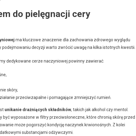
m do pielęgnacji cery
yniowej
ma kluczowe znaczenie dla zachowania zdrowego wyglądu
y podejmowaniu decyzji warto zwrócić uwagę na kilka istotnych kwestii.
emy dedykowane cerze naczyniowej powinny zawierać:
śne,
nie skóry,
działanie przeciwzapalne i pomagające zmniejszyć rumień.
est
unikanie drażniących składników
, takich jak alkohol czy mentol.
być wyposażone w filtry przeciwsłoneczne, które chronią skórę przed
owanie może pogorszyć kondycję naczynek krwionośnych. Z kolei
odatkowymi substancjami odżywczymi.