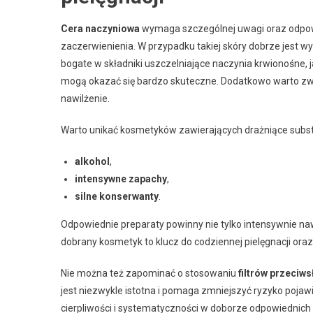
Cera naczyniowa
wymaga szczególnej uwagi oraz odpowie
zaczerwienienia. W przypadku takiej skóry dobrze jest w
bogate w składniki uszczelniające naczynia krwionośne, j
mogą okazać się bardzo skuteczne. Dodatkowo warto z
nawilżenie.
Warto unikać kosmetyków zawierających drażniące substan
alkohol
,
intensywne zapachy
,
silne konserwanty
.
Odpowiednie preparaty powinny nie tylko intensywnie naw
dobrany kosmetyk to klucz do codziennej pielęgnacji ora
Nie można też zapominać o stosowaniu
filtrów przeciw
jest niezwykle istotna i pomaga zmniejszyć ryzyko pojaw
cierpliwości i systematyczności w doborze odpowiednich