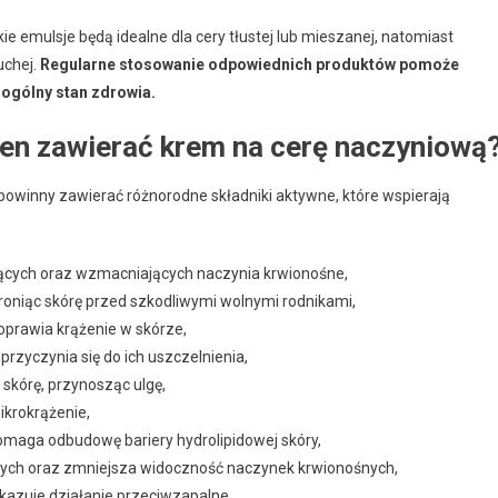
kie emulsje będą idealne dla cery tłustej lub mieszanej, natomiast
uchej.
Regularne stosowanie odpowiednich produktów pomoże
 ogólny stan zdrowia.
ien zawierać krem na cerę naczyniową
powinny zawierać różnorodne składniki aktywne, które wspierają
jących oraz wzmacniających naczynia krwionośne,
hroniąc skórę przed szkodliwymi wolnymi rodnikami,
oprawia krążenie w skórze,
rzyczynia się do ich uszczelnienia,
 skórę, przynosząc ulgę,
ikrokrążenie,
pomaga odbudowę bariery hydrolipidowej skóry,
ych oraz zmniejsza widoczność naczynek krwionośnych,
kazuje działanie przeciwzapalne,