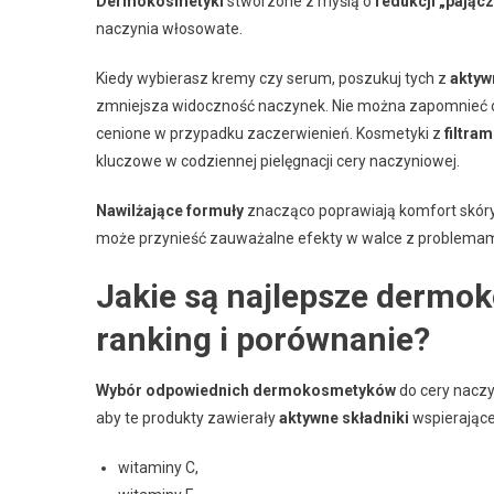
Dermokosmetyki
stworzone z myślą o
redukcji „pając
naczynia włosowate.
Kiedy wybierasz kremy czy serum, poszukuj tych z
aktyw
zmniejsza widoczność naczynek. Nie można zapomnieć
cenione w przypadku zaczerwienień. Kosmetyki z
filtra
kluczowe w codziennej pielęgnacji cery naczyniowej.
Nawilżające formuły
znacząco poprawiają komfort skóry
może przynieść zauważalne efekty w walce z problemami
Jakie są najlepsze dermok
ranking i porównanie?
Wybór odpowiednich dermokosmetyków
do cery naczy
aby te produkty zawierały
aktywne składniki
wspierające
witaminy C,