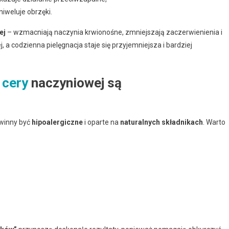
niweluje obrzęki.
ej
– wzmacniają naczynia krwionośne, zmniejszają zaczerwienienia i
, a codzienna pielęgnacja staje się przyjemniejsza i bardziej
 cery
naczyniowej są
owinny być
hipoalergiczne
i oparte na
naturalnych składnikach
. Warto