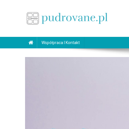
Skip
to
content
pudrovane.pl
Makijaż ślubny
Współpraca I Kontakt