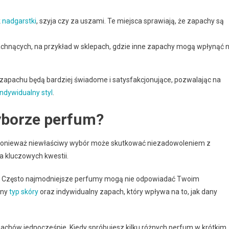
k
nadgarstki
, szyja czy za uszami. Te miejsca sprawiają, że zapachy są
achnących, na przykład w sklepach, gdzie inne zapachy mogą wpłynąć 
zapachu będą bardziej świadome i satysfakcjonujące, pozwalając na
indywidualny styl
.
wyborze perfum?
 ponieważ niewłaściwy wybór może skutkować niezadowoleniem z
a kluczowych kwestii.
chu. Często najmodniejsze perfumy mogą nie odpowiadać Twoim
nny
typ skóry
oraz indywidualny zapach, który wpływa na to, jak dany
pachów jednocześnie. Kiedy spróbujesz kilku różnych perfum w krótkim