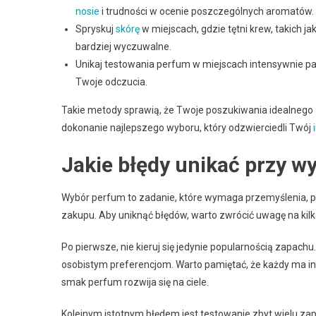
nosie
i trudności w ocenie poszczególnych aromatów.
Spryskuj
skórę
w miejscach, gdzie tętni krew, takich ja
bardziej wyczuwalne.
Unikaj testowania perfum w miejscach intensywnie p
Twoje odczucia.
Takie metody sprawią, że Twoje poszukiwania idealnego 
dokonanie najlepszego wyboru, który odzwierciedli Twój
Jakie błędy unikać przy 
Wybór perfum to zadanie, które wymaga przemyślenia,
zakupu. Aby uniknąć błędów, warto zwrócić uwagę na kilk
Po pierwsze, nie kieruj się jedynie popularnością zapa
osobistym preferencjom. Warto pamiętać, że każdy ma i
smak perfum rozwija się na ciele.
Kolejnym istotnym błędem jest testowanie zbyt wielu za