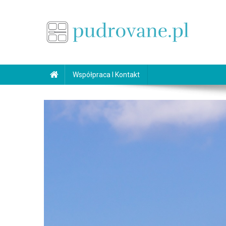
Skip
to
content
pudrovane.pl
Makijaż ślubny
Współpraca I Kontakt