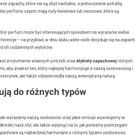
że zapachy, które nie są zbyt nachalne, a jednocześnie potrafią
kie perfumy często mają nuty kwiatowe lub owocowe, które są
wybór perfum może być interesującym sposobem na wyrażenie siebie.
rencje – na przykład, w dniu ślubu wiele osób decyduje się na zapach
od ich codziennych wybórów.
jest zrozumienie własnych potrzeb oraz
etykiety zapachowej
różnych
 aby znaleźć ten, który najlepiej harmonizuje z naszą osobowością i
wizerunek, ale także odzwierciedla naszą wewnętrzną naturę.
ują do różnych typów
 jaki wyrażamy naszą osobowość oraz jakie emocje wywołujemy w
eślić nasz styl, ale także wpłynąć na to, jak jesteśmy postrzegani
zapachowe są najbardziej harmonijne z różnymi typami osobowości.