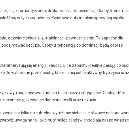
kojarzą się z romantyzmem, delikatnością i kobiecością. Osoby, które maj
aleźć się w tych zapachach. Kwiatowe nuty idealnie sprawdzą się dla
ula, odzwierciedlają siłę, stabilność i pewność siebie. To zapachy dla
ią podejmować decyzje. Osoby z tendencją do dominacji będą dobrze
.
 charakteryzują się energią i radością. Te zapachy idealnie pasują do osó
ęsto wybierane przez osoby, które cenią sobie aktywny tryb życia ora
przyprawy, mogą być uważane za tajemnicze i intrygujące. Osoby, które
i złożonością, skrywając dogłębne myśli oraz uczucia.
ala nie tylko na subtelne wyrażenie siebie, ale również na budowan
zwrócić uwagę na to, jakie nuty najlepiej odzwierciedlają nasze wnętrze