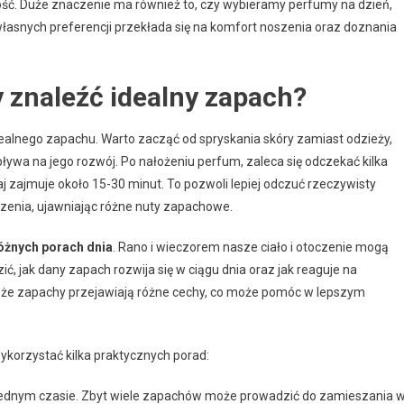
ość. Duże znaczenie ma również to, czy wybieramy perfumy na dzień,
własnych preferencji przekłada się na komfort noszenia oraz doznania
 znaleźć idealny zapach?
alnego zapachu. Warto zacząć od spryskania skóry zamiast odzieży,
ływa na jego rozwój. Po nałożeniu perfum, zaleca się odczekać kilka
j zajmuje około 15-30 minut. To pozwoli lepiej odczuć rzeczywisty
szenia, ujawniając różne nuty zapachowe.
óżnych porach dnia
. Rano i wieczorem nasze ciało i otoczenie mogą
 jak dany zapach rozwija się w ciągu dnia oraz jak reaguje na
, że zapachy przejawiają różne cechy, co może pomóc w lepszym
korzystać kilka praktycznych porad:
jednym czasie. Zbyt wiele zapachów może prowadzić do zamieszania 