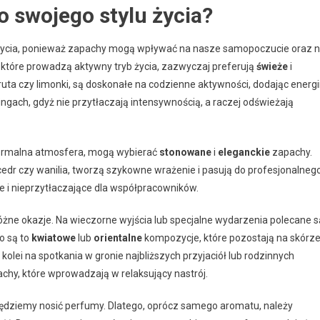
 swojego stylu życia?
 życia, ponieważ zapachy mogą wpływać na nasze samopoczucie oraz 
, które prowadzą aktywny tryb życia, zazwyczaj preferują
świeże
i
uta czy limonki, są doskonałe na codzienne aktywności, dodając energi
ngach, gdyż nie przytłaczają intensywnością, a raczej odświeżają
 formalna atmosfera, mogą wybierać
stonowane
i
eleganckie
zapachy.
 cedr czy wanilia, tworzą szykowne wrażenie i pasują do profesjonalneg
e i nieprzytłaczające dla współpracowników.
ne okazje. Na wieczorne wyjścia lub specjalne wydarzenia polecane s
o są to
kwiatowe
lub
orientalne
kompozycje, które pozostają na skórz
kolei na spotkania w gronie najbliższych przyjaciół lub rodzinnych
achy, które wprowadzają w relaksujący nastrój.
 będziemy nosić perfumy. Dlatego, oprócz samego aromatu, należy