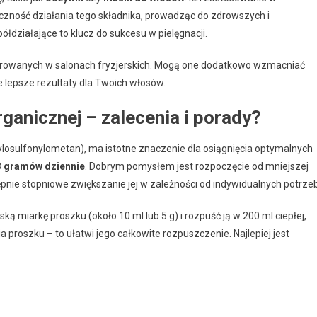
teczność działania tego składnika, prowadząc do zdrowszych i
działające to klucz do sukcesu w pielęgnacji.
rowanych w salonach fryzjerskich. Mogą one dodatkowo wzmacniać
e lepsze rezultaty dla Twoich włosów.
rganicznej – zalecenia i porady?
losulfonylometan), ma istotne znaczenie dla osiągnięcia optymalnych
3 gramów dziennie
. Dobrym pomysłem jest rozpoczęcie od mniejszej
ępnie stopniowe zwiększanie jej w zależności od indywidualnych potrzeb
ą miarkę proszku (około 10 ml lub 5 g) i rozpuść ją w 200 ml ciepłej,
roszku – to ułatwi jego całkowite rozpuszczenie. Najlepiej jest