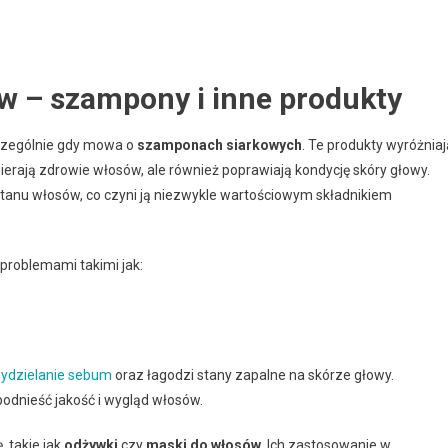
ów – szampony i inne produkty
czególnie gdy mowa o
szamponach siarkowych
. Te produkty wyróżniaj
ierają zdrowie włosów, ale również poprawiają kondycję skóry głowy.
 stanu włosów, co czyni ją niezwykle wartościowym składnikiem
problemami takimi jak:
ydzielanie sebum
oraz łagodzi stany zapalne na skórze głowy.
dnieść jakość i wygląd włosów.
 takie jak
odżywki
czy
maski do włosów
. Ich zastosowanie w