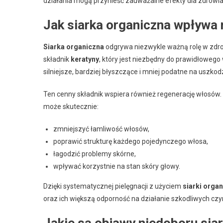
działania mogą przynieść zauważalne efekty dla zdrowi
Jak siarka organiczna wpływa
Siarka organiczna
odgrywa niezwykle ważną rolę w zdro
składnik
keratyny
, który jest niezbędny do prawidłowego w
silniejsze, bardziej błyszczące i mniej podatne na uszkod
Ten cenny składnik wspiera również regenerację włosów
może skutecznie:
zmniejszyć łamliwość włosów,
poprawić strukturę każdego pojedynczego włosa,
łagodzić problemy skórne,
wpływać korzystnie na stan skóry głowy.
Dzięki systematycznej pielęgnacji z użyciem
siarki organ
oraz ich większą odporność na działanie szkodliwych cz
Jakie są objawy niedoboru siar