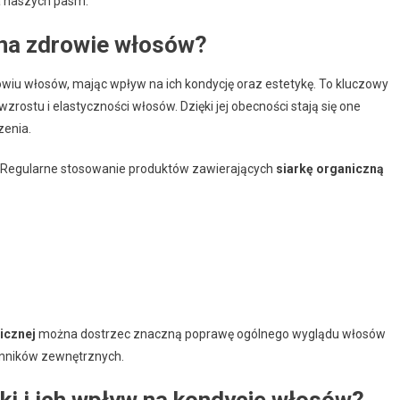
a naszych pasm.
 na zdrowie włosów?
wiu włosów, mając wpływ na ich kondycję oraz estetykę. To kluczowy
zrostu i elastyczności włosów. Dzięki jej obecności stają się one
zenia.
. Regularne stosowanie produktów zawierających
siarkę organiczną
icznej
można dostrzec znaczną poprawę ogólnego wyglądu włosów
ynników zewnętrznych.
ki i ich wpływ na kondycję włosów?