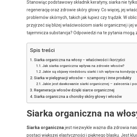
Stanowiąc podstawowy składnik keratyny, siarka nie tylko
regenerację oraz zdrowie skóry głowy. Co więcej, jej wł
problemów skórnych, takich jak łupież czy trądzik. W obl
przyjrzeć się bliżej właściwościom siarki organicznej i je
tajemnicza substancja? Odpowiedzi na te pytania mogą z
Spis treści
Siarka organiczna na włosy – właściwości i korzyści
Jak siarka organiczna wpływa na zdrowie włosów?
Jakie są objawy niedoboru siarki i ich wpływ na kondycję
Siarka w pielęgnacji włosów – szampony i inne produkty
Jakie jest dawkowanie siarki organicznej – zalecenia i p
Regeneracja włosów dzięki siarce organicznej
Siarka organiczna a choroby skóry głowy i włosów
Siarka organiczna na włosy
Siarka organiczna
jest niezwykle ważna dla zdrowia nasz
postaci większej elastyczności i pięknego blasku. Jest