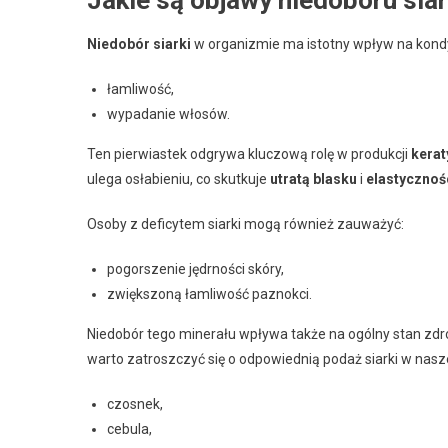
Niedobór siarki
w organizmie ma istotny wpływ na kond
łamliwość,
wypadanie włosów.
Ten pierwiastek odgrywa kluczową rolę w produkcji
kerat
ulega osłabieniu, co skutkuje
utratą blasku
i
elastycznoś
Osoby z deficytem siarki mogą również zauważyć:
pogorszenie jędrności skóry,
zwiększoną łamliwość paznokci.
Niedobór tego minerału wpływa także na ogólny stan zd
warto zatroszczyć się o odpowiednią podaż siarki w nasze
czosnek,
cebula,