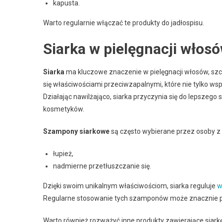
kapusta.
Warto regularnie włączać te produkty do jadłospisu.
Siarka w pielęgnacji włos
Siarka
ma kluczowe znaczenie w pielęgnacji włosów, sz
się właściwościami przeciwzapalnymi, które nie tylko wsp
Działając nawilżająco, siarka przyczynia się do lepszego
kosmetyków.
Szampony siarkowe
są często wybierane przez osoby z 
łupież,
nadmierne przetłuszczanie się.
Dzięki swoim unikalnym właściwościom, siarka reguluje
w
Regularne stosowanie tych szamponów może znacznie po
Warto również rozważyć inne produkty zawierające siarkę,