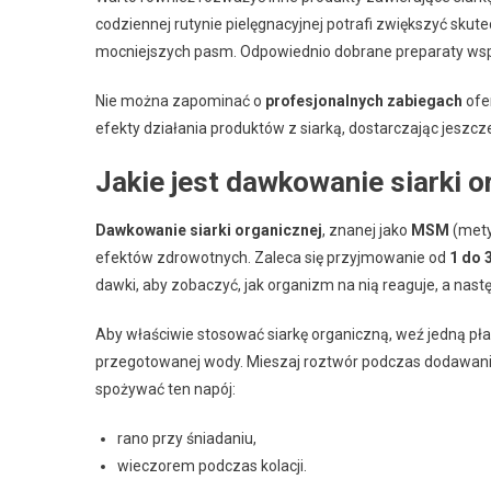
codziennej rutynie pielęgnacyjnej potrafi zwiększyć sku
mocniejszych pasm. Odpowiednio dobrane preparaty współ
Nie można zapominać o
profesjonalnych zabiegach
ofe
efekty działania produktów z siarką, dostarczając jeszcz
Jakie jest dawkowanie siarki o
Dawkowanie siarki organicznej
, znanej jako
MSM
(mety
efektów zdrowotnych. Zaleca się przyjmowanie od
1 do 
dawki, aby zobaczyć, jak organizm na nią reaguje, a nast
Aby właściwie stosować siarkę organiczną, weź jedną płask
przegotowanej wody. Mieszaj roztwór podczas dodawania p
spożywać ten napój:
rano przy śniadaniu,
wieczorem podczas kolacji.