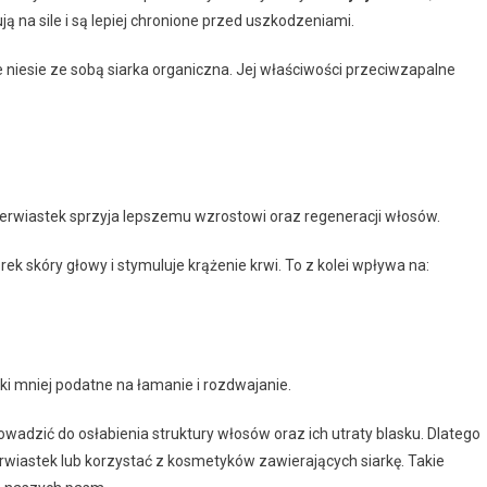
ją na sile i są lepiej chronione przed uszkodzeniami.
 niesie ze sobą siarka organiczna. Jej właściwości przeciwzapalne
rwiastek sprzyja lepszemu wzrostowi oraz regeneracji włosów.
 skóry głowy i stymuluje krążenie krwi. To z kolei wpływa na:
ki mniej podatne na łamanie i rozdwajanie.
wadzić do osłabienia struktury włosów oraz ich utraty blasku. Dlatego
rwiastek lub korzystać z kosmetyków zawierających siarkę. Takie