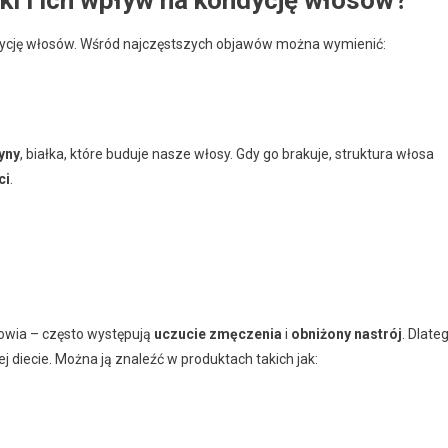
ycję włosów. Wśród najczęstszych objawów można wymienić:
yny
, białka, które buduje nasze włosy. Gdy go brakuje, struktura włosa
ci
.
rowia – często występują
uczucie zmęczenia
i
obniżony nastrój
. Dlate
j diecie. Można ją znaleźć w produktach takich jak: