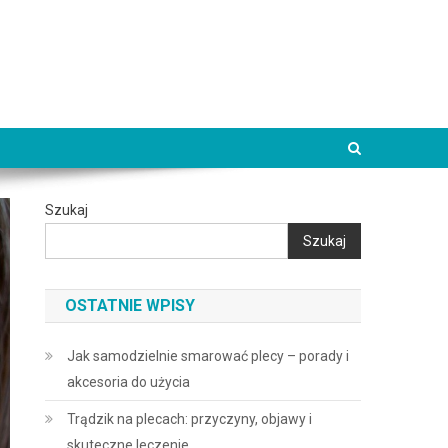
Szukaj
Szukaj
OSTATNIE WPISY
Jak samodzielnie smarować plecy – porady i
akcesoria do użycia
Trądzik na plecach: przyczyny, objawy i
skuteczne leczenie