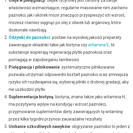
Oleje w pielęgnacji
: olejek rycynowy jest ceniony za swoje
właściwości wzmacniające, regularne masowanie nim zarówno
paznokci, jak i skórek może znacząco przyspieszyć ich wzrost,
możesz również sięgnąć po olej z oliwek lub arganowy, które
doskonale nawilżają.
Odżywki do paznokci
: postaw na wysokiej jakości preparaty
zawierające składniki takie jak biotyna czy
witamina E
, te
substancje wspierają regenerację płytki paznokcia oraz
pomagają w zapobieganiu łamliwości.
Pielęgnacja i pilnikowanie
: systematyczne pilnikowanie
pozwala utrzymać odpowiedni kształt paznokci oraz zmniejsza
ryzyko ich rozdwajania się, wybieraj pilniki o drobnej gradacji, aby
nie uszkodzić płytki.
Suplementacja biotyną
: biotyna, znana także jako witamina H,
ma pozytywny wpływ na kondycję i wzrost paznokci,
przyjmowanie suplementów diety zawierających tę witaminę
przez kilka tygodni przynosi zauważalne rezultaty.
Unikanie szkodliwych nawyków
: obgryzanie paznokci to jeden z