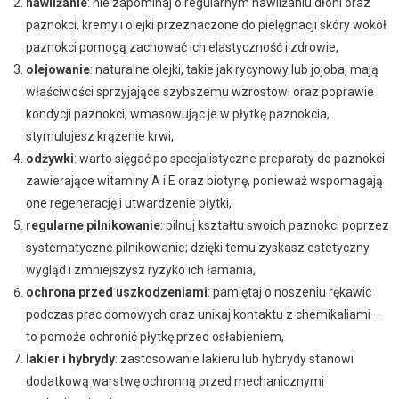
nawilżanie
: nie zapominaj o regularnym nawilżaniu dłoni oraz
paznokci, kremy i olejki przeznaczone do pielęgnacji skóry wokół
paznokci pomogą zachować ich elastyczność i zdrowie,
olejowanie
: naturalne olejki, takie jak rycynowy lub jojoba, mają
właściwości sprzyjające szybszemu wzrostowi oraz poprawie
kondycji paznokci, wmasowując je w płytkę paznokcia,
stymulujesz krążenie krwi,
odżywki
: warto sięgać po specjalistyczne preparaty do paznokci
zawierające witaminy A i E oraz biotynę, ponieważ wspomagają
one regenerację i utwardzenie płytki,
regularne pilnikowanie
: pilnuj kształtu swoich paznokci poprzez
systematyczne pilnikowanie; dzięki temu zyskasz estetyczny
wygląd i zmniejszysz ryzyko ich łamania,
ochrona przed uszkodzeniami
: pamiętaj o noszeniu rękawic
podczas prac domowych oraz unikaj kontaktu z chemikaliami –
to pomoże ochronić płytkę przed osłabieniem,
lakier i hybrydy
: zastosowanie lakieru lub hybrydy stanowi
dodatkową warstwę ochronną przed mechanicznymi