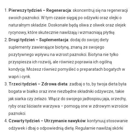
Pierwszy tydzień – Regeneracja
: skoncentruj się na regeneracji
swoich paznokci. W tym czasie sięgaj po odżywki oraz olejki o
naturalnym składzie. Doskonałe będą oliwa z oliwek oraz olejek
rycynowy, które skutecznie nawilżają i wzmacniają płytkę.
Drugi tydzień – Suplementacja
: dodaj do swojej diety
suplementy zawierające biotynę, znaną ze swojego
pozytywnego wpływu na wzrost paznokci. Biotyna nie tylko
przyspiesza ich rozwój, ale również poprawia ich ogólną
kondycję. Możesz również pomyśleć o preparatach bogatych w
wapń i cynk.
Trzeci tydzień – Zdrowa dieta
: zadbaj o to, by twoja dieta była
bogata w białko oraz inne niezbędne składniki odżywcze, takie
jak siarka czy żelazo. Włącz do swojego jadłospisu jaja, orzechy,
ryby oraz liściaste warzywa – pomogą one w zdrowym wzroście
paznokci.
Czwarty tydzień – Utrzymanie nawyków
: kontynuuj stosowanie
odżywek i dbaj o odpowiednią dietę. Regularnie nawilżaj skórki