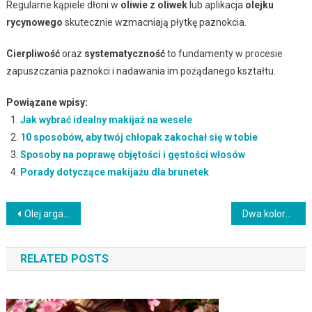
Regularne kąpiele dłoni w
oliwie z oliwek
lub aplikacja
olejku
rycynowego
skutecznie wzmacniają płytkę paznokcia.
Cierpliwość
oraz
systematyczność
to fundamenty w procesie
zapuszczania paznokci i nadawania im pożądanego kształtu.
Powiązane wpisy:
Jak wybrać idealny makijaż na wesele
10 sposobów, aby twój chłopak zakochał się w tobie
Sposoby na poprawę objętości i gęstości włosów
Porady dotyczące makijażu dla brunetek
Nawigacja
Olej arganowy w pielęgnacji rzęs: właściwości i efekty działania
Dwa kolory na paznokciach: trendy, techniki i inspiracje na jesień
wpisu
RELATED POSTS