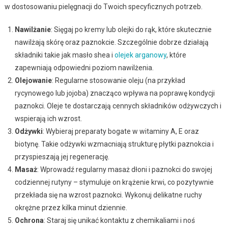
w dostosowaniu pielęgnacji do Twoich specyficznych potrzeb.
Nawilżanie
: Sięgaj po kremy lub olejki do rąk, które skutecznie
nawilżają skórę oraz paznokcie. Szczególnie dobrze działają
składniki takie jak masło shea i
olejek arganowy
, które
zapewniają odpowiedni poziom nawilżenia.
Olejowanie
: Regularne stosowanie oleju (na przykład
rycynowego lub jojoba) znacząco wpływa na poprawę kondycji
paznokci. Oleje te dostarczają cennych składników odżywczych i
wspierają ich wzrost.
Odżywki
: Wybieraj preparaty bogate w witaminy A, E oraz
biotynę. Takie odżywki wzmacniają strukturę płytki paznokcia i
przyspieszają jej regenerację.
Masaż
: Wprowadź regularny masaż dłoni i paznokci do swojej
codziennej rutyny – stymuluje on krążenie krwi, co pozytywnie
przekłada się na wzrost paznokci. Wykonuj delikatne ruchy
okrężne przez kilka minut dziennie.
Ochrona
: Staraj się unikać kontaktu z chemikaliami i noś