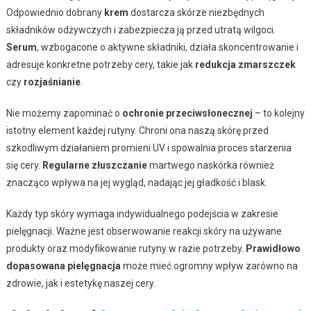
Odpowiednio dobrany
krem
dostarcza skórze niezbędnych
składników odżywczych i zabezpiecza ją przed utratą wilgoci.
Serum
, wzbogacone o aktywne składniki, działa skoncentrowanie i
adresuje konkretne potrzeby cery, takie jak
redukcja zmarszczek
czy
rozjaśnianie
.
Nie możemy zapominać o
ochronie przeciwsłonecznej
– to kolejny
istotny element każdej rutyny. Chroni ona naszą skórę przed
szkodliwym działaniem promieni UV i spowalnia proces starzenia
się cery.
Regularne złuszczanie
martwego naskórka również
znacząco wpływa na jej wygląd, nadając jej gładkość i blask.
Każdy typ skóry wymaga indywidualnego podejścia w zakresie
pielęgnacji. Ważne jest obserwowanie reakcji skóry na używane
produkty oraz modyfikowanie rutyny w razie potrzeby.
Prawidłowo
dopasowana pielęgnacja
może mieć ogromny wpływ zarówno na
zdrowie, jak i estetykę naszej cery.