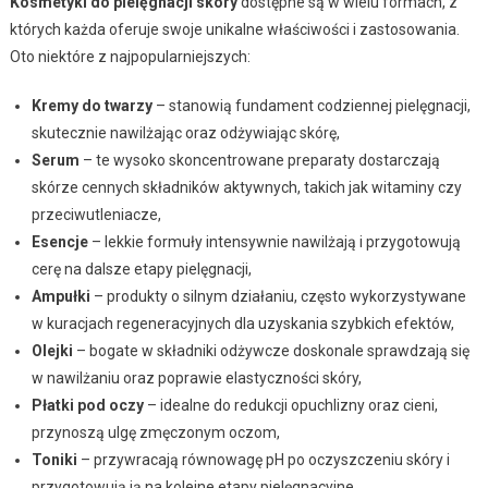
Kosmetyki do pielęgnacji skóry
dostępne są w wielu formach, z
których każda oferuje swoje unikalne właściwości i zastosowania.
Oto niektóre z najpopularniejszych:
Kremy do twarzy
– stanowią fundament codziennej pielęgnacji,
skutecznie nawilżając oraz odżywiając skórę,
Serum
– te wysoko skoncentrowane preparaty dostarczają
skórze cennych składników aktywnych, takich jak witaminy czy
przeciwutleniacze,
Esencje
– lekkie formuły intensywnie nawilżają i przygotowują
cerę na dalsze etapy pielęgnacji,
Ampułki
– produkty o silnym działaniu, często wykorzystywane
w kuracjach regeneracyjnych dla uzyskania szybkich efektów,
Olejki
– bogate w składniki odżywcze doskonale sprawdzają się
w nawilżaniu oraz poprawie elastyczności skóry,
Płatki pod oczy
– idealne do redukcji opuchlizny oraz cieni,
przynoszą ulgę zmęczonym oczom,
Toniki
– przywracają równowagę pH po oczyszczeniu skóry i
przygotowują ją na kolejne etapy pielęgnacyjne,