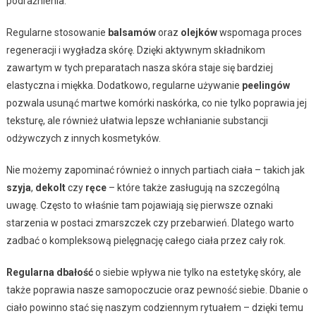
podrażnienia.
Regularne stosowanie
balsamów
oraz
olejków
wspomaga proces
regeneracji i wygładza skórę. Dzięki aktywnym składnikom
zawartym w tych preparatach nasza skóra staje się bardziej
elastyczna i miękka. Dodatkowo, regularne używanie
peelingów
pozwala usunąć martwe komórki naskórka, co nie tylko poprawia jej
teksturę, ale również ułatwia lepsze wchłanianie substancji
odżywczych z innych kosmetyków.
Nie możemy zapominać również o innych partiach ciała – takich jak
szyja
,
dekolt
czy
ręce
– które także zasługują na szczególną
uwagę. Często to właśnie tam pojawiają się pierwsze oznaki
starzenia w postaci zmarszczek czy przebarwień. Dlatego warto
zadbać o kompleksową pielęgnację całego ciała przez cały rok.
Regularna dbałość
o siebie wpływa nie tylko na estetykę skóry, ale
także poprawia nasze samopoczucie oraz pewność siebie. Dbanie o
ciało powinno stać się naszym codziennym rytuałem – dzięki temu