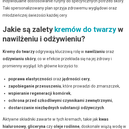
indywidualne dostosowanie rutyny do specyficznych potrzeb skóry.
Taki spersonalizowany plan sprzyja zdrowemu wyglądowi oraz
młodzieńczej świeżości każdej cery.
Jakie są zalety
kremów do twarzy
w
nawilżeniu i odżywieniu?
Kremy do twarzy
odgrywają kluczową rolę w
nawilżaniu
oraz
odżywianiu skóry
, co w efekcie przekłada się na jej zdrowy i
promienny wygląd. Ich główne korzyści to:
poprawa elastyczności
oraz
jędrności cery
,
zapobieganie przesuszeniu
, które prowadzi do zmarszczek,
wspieranie regeneracji komórek
,
ochrona przed szkodliwymi czynnikami zewnętrznymi
,
dostarczanie niezbędnych substancji odżywczych
.
Aktywne składniki zawarte w tych kremach, takie jak
kwas
hialuronowy
,
gliceryna
czy
oleje roślinne
, doskonale wiążą wodę w