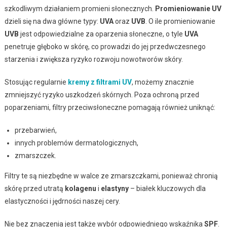
szkodliwym działaniem promieni słonecznych.
Promieniowanie UV
dzieli się na dwa główne typy:
UVA
oraz
UVB
. O ile promieniowanie
UVB
jest odpowiedzialne za oparzenia słoneczne, o tyle
UVA
penetruje głęboko w skórę, co prowadzi do jej przedwczesnego
starzenia i zwiększa ryzyko rozwoju nowotworów skóry.
Stosując regularnie
kremy z filtrami UV
, możemy znacznie
zmniejszyć ryzyko uszkodzeń skórnych. Poza ochroną przed
poparzeniami, filtry przeciwsłoneczne pomagają również uniknąć:
przebarwień,
innych problemów dermatologicznych,
zmarszczek.
Filtry te są niezbędne w walce ze zmarszczkami, ponieważ chronią
skórę przed utratą
kolagenu
i
elastyny
– białek kluczowych dla
elastyczności i jędrności naszej cery.
Nie bez znaczenia jest także wybór odpowiedniego wskaźnika
SPF
.