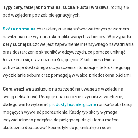
Typy cery
, takie jak
normalna
,
sucha
,
tłusta
i
wrażliwa
, różnią się
pod względem potrzeb pielęgnacyjnych.
Skóra normalna
charakteryzuje się zrównoważonym poziomem
nawilżenia i nie wymaga skomplikowanych zabiegów. W przypadku
cery suchej
kluczowe jest zapewnienie intensywnego nawadniania
oraz dostarczenie składników odżywczych, co pomoże uniknąć
łuszczenia się oraz uczucia ściągnięcia. Z kolei
cera tłusta
potrzebuje dokładnego oczyszczenia i tonizacji – te kroki regulują
wydzielanie sebum oraz pomagają w walce z niedoskonałościami.
Cera wrażliwa
zasługuje na szczególną uwagę ze względu na
swoją delikatność. Reaguje ona na różne czynniki zewnętrzne,
dlatego warto wybierać
produkty hipoalergiczne
i unikać substancji
mogących wywołać podrażnienia. Każdy typ skóry wymaga
indywidualnego podejścia do pielęgnacji; dzięki temu można
skutecznie dopasować kosmetyki do jej unikalnych cech.