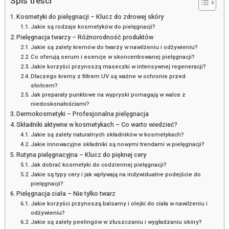
Spis treści
Kosmetyki do pielęgnacji – Klucz do zdrowej skóry
Jakie są rodzaje kosmetyków do pielęgnacji?
Pielęgnacja twarzy – Różnorodność produktów
Jakie są zalety kremów do twarzy w nawilżeniu i odżywieniu?
Co oferują serum i esencje w skoncentrowanej pielęgnacji?
Jakie korzyści przynoszą maseczki w intensywnej regeneracji?
Dlaczego kremy z filtrem UV są ważne w ochronie przed
słońcem?
Jak preparaty punktowe na wypryski pomagają w walce z
niedoskonałościami?
Dermokosmetyki – Profesjonalna pielęgnacja
Składniki aktywne w kosmetykach – Co warto wiedzieć?
Jakie są zalety naturalnych składników w kosmetykach?
Jakie innowacyjne składniki są nowymi trendami w pielęgnacji?
Rutyna pielęgnacyjna – Klucz do pięknej cery
Jak dobrać kosmetyki do codziennej pielęgnacji?
Jakie są typy cery i jak wpływają na indywidualne podejście do
pielęgnacji?
Pielęgnacja ciała – Nie tylko twarz
Jakie korzyści przynoszą balsamy i olejki do ciała w nawilżeniu i
odżywieniu?
Jakie są zalety peelingów w złuszczaniu i wygładzaniu skóry?