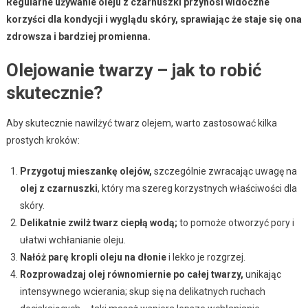
Regularne używanie oleju z czarnuszki przynosi widoczne
korzyści dla kondycji i wyglądu skóry, sprawiając że staje się ona
zdrowsza i bardziej promienna.
Olejowanie twarzy – jak to robić
skutecznie?
Aby skutecznie nawilżyć twarz olejem, warto zastosować kilka
prostych kroków:
Przygotuj mieszankę olejów,
szczególnie zwracając uwagę na
olej z czarnuszki
, który ma szereg korzystnych właściwości dla
skóry.
Delikatnie zwilż twarz ciepłą wodą;
to pomoże otworzyć pory i
ułatwi wchłanianie oleju.
Nałóż parę kropli oleju na dłonie
i lekko je rozgrzej.
Rozprowadzaj olej równomiernie po całej twarzy,
unikając
intensywnego wcierania; skup się na delikatnych ruchach