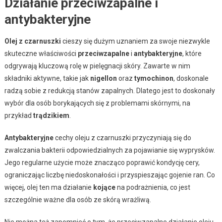
Działanie przeciwzapalne i
antybakteryjne
Olej z czarnuszki
cieszy się dużym uznaniem za swoje niezwykle
skuteczne właściwości
przeciwzapalne
i
antybakteryjne
, które
odgrywają kluczową rolę w pielęgnacji skóry. Zawarte w nim
składniki aktywne, takie jak
nigellon
oraz
tymochinon
, doskonale
radzą sobie z redukcją stanów zapalnych. Dlatego jest to doskonały
wybór dla osób borykających się z problemami skórnymi, na
przykład
trądzikiem
.
Antybakteryjne
cechy oleju z czarnuszki przyczyniają się do
zwalczania bakterii odpowiedzialnych za pojawianie się wyprysków.
Jego regularne użycie może znacząco poprawić kondycję cery,
ograniczając liczbę niedoskonałości i przyspieszając gojenie ran. Co
więcej, olej ten ma działanie
kojące
na podrażnienia, co jest
szczególnie ważne dla osób ze skórą wrażliwą.
Nie można też zapomnieć o tym, że przeciwzapalne działanie oleju