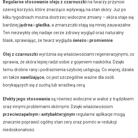
Regularne stosowanie oleju z czarnuszki
na twarzy przynosi
szereg korzyści, które znacząco wpływają na stan skóry. Już po
kilku tygodniach można dostrzec widoczne zmiany – skóra staje się
bardziej
jędrna
i
gładka
, a zmarszczki stają się mniej zauważalne.
Ten niezwykły olej nadaje cerze zdrowy wygląd oraz naturalny
blask, sprawiając, że twarz wygląda
świeżo
i
promiennie
.
Olej z czarnuszki
wyróżnia się właściwościami regeneracyjnymi, co
sprawia, że skóra lepiej radzi sobie z gojeniem naskórka. Dzięki
temu drobne rany i podrażnienia szybciej ustępują. Co więcej, działa
on także
nawilżająco
, co jest szczególnie ważne dla osób
borykających się z suchą lub wrażliwą cerą.
Efekty jego stosowania
są również widoczne w walce z trądzikiem
oraz innymi problemami skórnymi. Dzięki właściwościom
przeciwzapalnym
i
antybakteryjnym
regularne aplikacje mogą
znacznie poprawić ogólny stan cery oraz pomóc w redukcji
niedoskonałości.