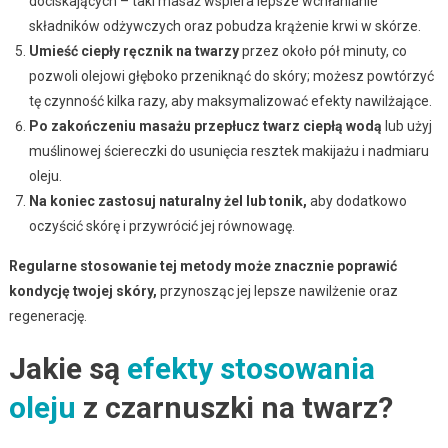
dociskających – taki masaż wspiera lepsze wchłanianie
składników odżywczych oraz pobudza krążenie krwi w skórze.
Umieść ciepły ręcznik na twarzy
przez około pół minuty, co
pozwoli olejowi głęboko przeniknąć do skóry; możesz powtórzyć
tę czynność kilka razy, aby maksymalizować efekty nawilżające.
Po zakończeniu masażu przepłucz twarz ciepłą wodą
lub użyj
muślinowej ściereczki do usunięcia resztek makijażu i nadmiaru
oleju.
Na koniec zastosuj naturalny żel lub tonik,
aby dodatkowo
oczyścić skórę i przywrócić jej równowagę.
Regularne stosowanie tej metody może znacznie poprawić
kondycję twojej skóry,
przynosząc jej lepsze nawilżenie oraz
regenerację.
Jakie są
efekty stosowania
oleju
z czarnuszki na twarz?