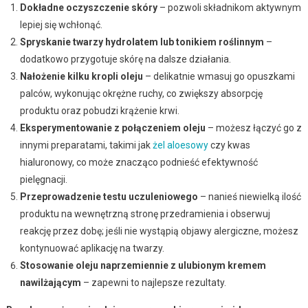
Dokładne oczyszczenie skóry
– pozwoli składnikom aktywnym
lepiej się wchłonąć.
Spryskanie twarzy hydrolatem lub tonikiem roślinnym
–
dodatkowo przygotuje skórę na dalsze działania.
Nałożenie kilku kropli oleju
– delikatnie wmasuj go opuszkami
palców, wykonując okrężne ruchy, co zwiększy absorpcję
produktu oraz pobudzi krążenie krwi.
Eksperymentowanie z połączeniem oleju
– możesz łączyć go z
innymi preparatami, takimi jak
żel aloesowy
czy kwas
hialuronowy, co może znacząco podnieść efektywność
pielęgnacji.
Przeprowadzenie testu uczuleniowego
– nanieś niewielką ilość
produktu na wewnętrzną stronę przedramienia i obserwuj
reakcję przez dobę; jeśli nie wystąpią objawy alergiczne, możesz
kontynuować aplikację na twarzy.
Stosowanie oleju naprzemiennie z ulubionym kremem
nawilżającym
– zapewni to najlepsze rezultaty.