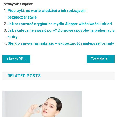
Powiązane wpisy:
Pieprzyki: co warto wiedzieć o ich rodzajach i
bezpieczeństwie
Jak rozpoznać oryginalne mydło Aleppo: właściwości i skład
Jak skutecznie zwęzić pory? Domowe sposoby na pielęgnację
skóry
Olej do zmywania makijażu – skuteczność i najlepsze formuły
Nawigacja
Krem BB – co to jest i jak wybrać najlepszy dla siebie?
Ekstrakt z zielonej herbaty: właściwości, korzyści i zastosowanie
wpisu
RELATED POSTS