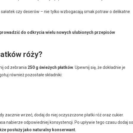
 sałatek czy deserów – nie tylko wzbogacają smak potraw o delikatne
prowadzić do odkrycia wielu nowych ulubionych przepisów
łatków róży?
nij od zebrania
250 g świeżych płatków
. Upewnij się, że dokładnie je
otuj również pozostałe składniki:
 zacznie wrzeć, dodaj do niej oczyszczone płatki róż oraz cukier.
asa nabierze odpowiedniej konsystencji. Po upływie tego czasu dodaj s
akże posłuży jako naturalny konserwant.