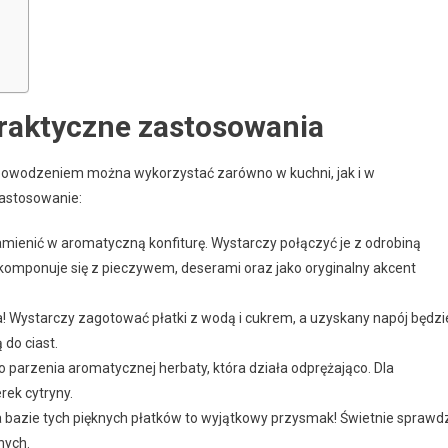
Praktyczne zastosowania
 powodzeniem można wykorzystać zarówno w kuchni, jak i w
zastosowanie:
zamienić w aromatyczną konfiturę. Wystarczy połączyć je z odrobiną
komponuje się z pieczywem, deserami oraz jako oryginalny akcent
a! Wystarczy zagotować płatki z wodą i cukrem, a uzyskany napój będzi
do ciast.
do parzenia aromatycznej herbaty, która działa odprężająco. Dla
ek cytryny.
a bazie tych pięknych płatków to wyjątkowy przysmak! Świetnie sprawd
nych.