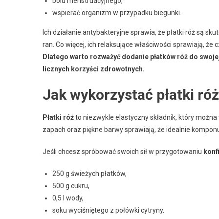
bólu menstruacyjnego,
wspierać organizm w przypadku biegunki.
Ich działanie antybakteryjne sprawia, że płatki róż są sk
ran. Co więcej, ich relaksujące właściwości sprawiają, ż
Dlatego warto rozważyć dodanie płatków róż do swojej 
licznych korzyści zdrowotnych.
Jak wykorzystać płatki ró
Płatki róż
to niezwykle elastyczny składnik, który można
zapach oraz piękne barwy sprawiają, że idealnie komponu
Jeśli chcesz spróbować swoich sił w przygotowaniu
konf
250 g świeżych płatków,
500 g cukru,
0,5 l wody,
soku wyciśniętego z połówki cytryny.