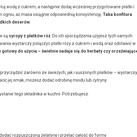
otuj wodę z cukrem, a następnie dodaj wcześniej przygotowane płatki i
ym ogniu, aż masa osiągnie odpowiednią konsystencję.
Taka konfitura
odkich deserów.
ów są
syropy z płatków róż
. Do ich sporządzenia użyjesz tych samych
owania wystarczy połączyć płatki róży z cukrem i wodą oraz odstawić w
 gotowy do użycia – świetnie nadaje się do herbaty czy orzeźwiając
 przyrządzić zarówno ze świeżych, jak i suszonych płatków – wystarcz
acić jej smak, możesz dodać odrobinę miodu lub cytryny.
stanie tego składnika w kuchni. Potrzebujesz:
odać rozpuszczoną żelatynę i przelać całość do formy.