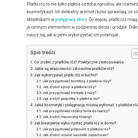
Płatki róż to nie tylko piękna ozdoba ogrodów, ale równ
kosmetykach. Ich delikatny aromat i kolor sprawiają, że s
składnikiem w
pielęgnacji skóry
. Co więcej, płatki róż ma
je cennym elementem w codziennej diecie i urodzie. Odkryj
naucz się, jak w pełni wykorzystać ich potencjał.
Spis treści
Co zrobić z płatków róż? Praktyczne zastosowania
Jakie są właściwości zdrowotne płatków róż?
Jak wykorzystać płatki róż w kuchni?
Jak przygotować konfiturę z płatków róży?
Jak zrobić syrop z płatków róży?
Jak przygotować herbatę z róży?
Jak zrobić galaretkę z płatków róż?
Jakie kosmetyki i pielęgnację można wykonać z płatków ró
Jak przygotować różany tonik do twarzy?
Jak zrobić maseczkę różaną?
Jak kreatywnie wykorzystać płatki róż w domu?
Jak przygotować potpourri z płatków róż?
Jak zrobić różane saszetki zapachowe?