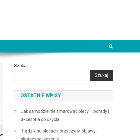
Szukaj
Szukaj
OSTATNIE WPISY
Jak samodzielnie smarować plecy – porady i
akcesoria do użycia
Trądzik na plecach: przyczyny, objawy i
skuteczne leczenie