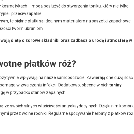
 w kosmetykach – mogą posłużyć do stworzenia toniku, który nie tylko
ryjne i przeciwzapalne.
nym, te piękne płatki są idealnym materiałem na saszetki zapachowe!
żości twoim ubraniom.
oją dietę o zdrowe składniki oraz zadbasz o urodę i atmosferę w
wotne płatków róż?
pozytywnie wpływają na nasze samopoczucie. Zawierają one dużą ilość
 pomaga w zwalczaniu infekcji. Dodatkowo, obecne w nich
taniny
ulgę w przypadku stanów zapalnych.
są ze swoich silnych właściwości antyoksydacyjnych. Dzięki nim komórk
mi przez wolne rodniki. Regularne spożywanie herbaty z płatków róż