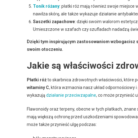
Tonik różany
: płatki róż mają również swoje miejsce
nawilża skórę, ale także wykazuje działanie antybakte
Saszetki zapachowe
: dzięki swoim walorom estetycz
Umieszczone w szafach czy szufladach nadadzą świe
Dzięki tym inspirującym zastosowaniom wzbogacisz sw
swoim otoczeniu.
Jakie są właściwości zdro
Płatki róż
to skarbnica zdrowotnych właściwości, które 
witaminy C
, która wzmacnia nasz układ odpornościowy i
wykazują
działanie przeciwzapalne
, co może przynieść 
Flawonoidy oraz terpeny, obecne w tych płatkach, znane 
mają większą ochronę przed uszkodzeniami spowodowany
może także przynieść ulgę podczas: