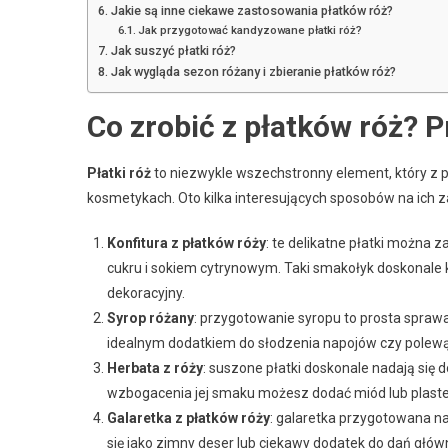
Jakie są inne ciekawe zastosowania płatków róż?
Jak przygotować kandyzowane płatki róż?
Jak suszyć płatki róż?
Jak wygląda sezon różany i zbieranie płatków róż?
Co zrobić z płatków róż? 
Płatki róż
to niezwykle wszechstronny element, który z
kosmetykach. Oto kilka interesujących sposobów na ich 
Konfitura z płatków róży
: te delikatne płatki można 
cukru i sokiem cytrynowym. Taki smakołyk doskonale 
dekoracyjny.
Syrop różany
: przygotowanie syropu to prosta spraw
idealnym dodatkiem do słodzenia napojów czy polewą 
Herbata z róży
: suszone płatki doskonale nadają się 
wzbogacenia jej smaku możesz dodać miód lub plaster
Galaretka z płatków róży
: galaretka przygotowana n
się jako zimny deser lub ciekawy dodatek do dań głów