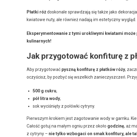
Płatki róż
doskonale sprawdzają się także jako dekoracja
kwiatowe nuty, ale również nadają im estetyczny wygląd.
Eksperymentowanie z tymi urokliwymi kwiatami może 
kulinarnych!
Jak przygotować konfiturę z p
Aby przygotować
pyszną konfiturę z płatków róży
, zacz
oczyścisz, by pozbyć się wszelkich zanieczyszczeń. Przyg
500 g cukru
,
pół litra wody
,
sok wyciśnięty z połówki cytryny.
Pierwszym krokiem jest zagotowanie wody w garnku. Kiedy
Całość gotuj na małym ogniu przez około
godzinę
, aż m
z cytryny –
nie tylko wzbogaci on smak konfitury, ale t