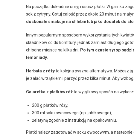
Na początku dokładnie umyj i osusz płatki. W garnku zag
sok z cytryny. Gotuj całość przez około 20 minut na mał
doskonale smakuje na chlebie lub jako dodatek do sł
Innym popularnym sposobem wykorzystania tych kwiat
składników co do konfitury, jednak zamiast długiego got
chłodne miejsce na kilka dni.
Po tym czasie syrop będzie
lemoniady.
Herbata z róży
to kolejna pyszna alternatywa. Możesz ją
je zalać wrzątkiem i parzyć przez kilka minut. Aby wzbog
Galaretka z płatków róż
to wyjątkowy sposób na wykorzy
200 g płatków róży,
300 ml soku owocowego (np. jabłkowego),
żelatynę zgodnie z instrukcją na opakowaniu.
Płatki należy zagotować w soku owocowym, a następnie d