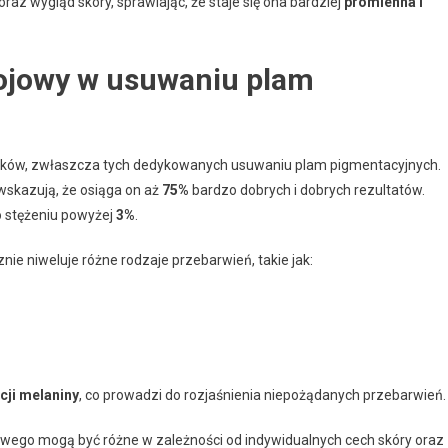
az wygląd skóry, sprawiając, że staje się ona bardziej
promienna i
kojowy w usuwaniu plam
yków, zwłaszcza tych dedykowanych usuwaniu plam pigmentacyjnych.
wskazują, że osiąga on aż
75%
bardzo dobrych i dobrych rezultatów.
o stężeniu powyżej
3%
.
ie niweluje różne rodzaje przebarwień, takie jak:
ji melaniny
, co prowadzi do rozjaśnienia niepożądanych przebarwień.
owego mogą być różne w zależności od indywidualnych cech skóry oraz