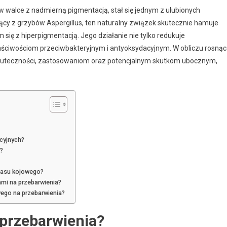
 walce z nadmierną pigmentacją, stał się jednym z ulubionych
ący z grzybów Aspergillus, ten naturalny związek skutecznie hamuje
się z hiperpigmentacją. Jego działanie nie tylko redukuje
łaściwościom przeciwbakteryjnym i antyoksydacyjnym. W obliczu rosnąc
 skuteczności, zastosowaniom oraz potencjalnym skutkom ubocznym,
cyjnych?
?
wasu kojowego?
mi na przebarwienia?
wego na przebarwienia?
 przebarwienia?