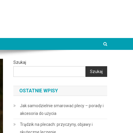
Szukaj
Szukaj
OSTATNIE WPISY
Jak samodzielnie smarować plecy – porady i
akcesoria do użycia
Trądzik na plecach: przyczyny, objawy i
skuteczne leczenie