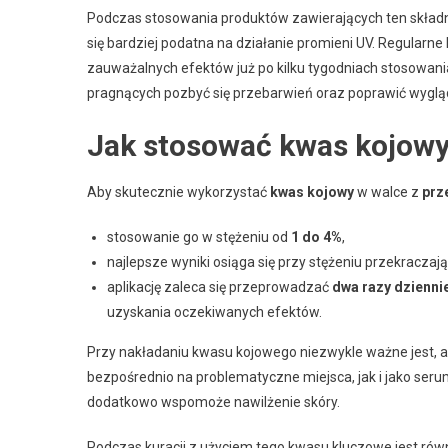
Podczas stosowania produktów zawierających ten składni
się bardziej podatna na działanie promieni UV. Regular
zauważalnych efektów już po kilku tygodniach stosowani
pragnących pozbyć się przebarwień oraz poprawić wygląd
Jak stosować kwas kojowy
Aby skutecznie wykorzystać
kwas kojowy
w walce z
prz
stosowanie go w stężeniu od
1 do 4%
,
najlepsze wyniki osiąga się przy stężeniu przekracza
aplikację zaleca się przeprowadzać
dwa razy dzienni
uzyskania oczekiwanych efektów.
Przy nakładaniu kwasu kojowego niezwykle ważne jest, 
bezpośrednio na problematyczne miejsca, jak i jako seru
dodatkowo wspomoże nawilżenie skóry.
Podczas kuracji z użyciem tego kwasu kluczowe jest rów