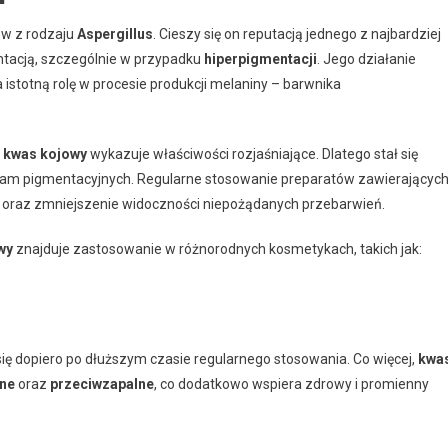
ów z rodzaju
Aspergillus
. Cieszy się on reputacją jednego z najbardziej
acją, szczególnie w przypadku
hiperpigmentacji
. Jego działanie
a istotną rolę w procesie produkcji melaniny – barwnika
ń
kwas kojowy
wykazuje właściwości rozjaśniające. Dlatego stał się
lam pigmentacyjnych. Regularne stosowanie preparatów zawierającyc
 oraz zmniejszenie widoczności niepożądanych przebarwień.
wy
znajduje zastosowanie w różnorodnych kosmetykach, takich jak:
ię dopiero po dłuższym czasie regularnego stosowania. Co więcej,
kwa
jne
oraz
przeciwzapalne
, co dodatkowo wspiera zdrowy i promienny