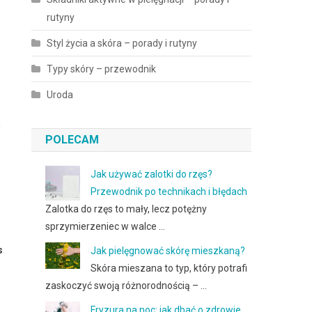
rutyny
Styl życia a skóra – porady i rutyny
Typy skóry – przewodnik
Uroda
h
POLECAM
Jak używać zalotki do rzęs?
Przewodnik po technikach i błędach
Zalotka do rzęs to mały, lecz potężny
sprzymierzeniec w walce …
s
Jak pielęgnować skórę mieszkaną?
Skóra mieszana to typ, który potrafi
zaskoczyć swoją różnorodnością – …
Fryzura na noc: jak dbać o zdrowie