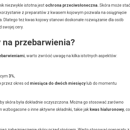
k niezwykle istotna jest
ochrona przeciwsłoneczna.
Skóra może sta
ne korzystanie z preparatów z kwasem kojowym pozwala na osiągnięcie
a. Dlatego też kwas kojowy stanowi doskonałe rozwiązanie dla osób
 swojej cery.
 na przebarwienia?
ebarwieniami
, warto zwrócić uwagę na kilka istotnych aspektów:
jącym
3%
,
e
przez okres od
miesiąca do dwóch miesięcy
lub do momentu
aby skóra była dokładnie oczyszczona. Można go stosować zarówno
m wzbogacone o inne aktywne składniki, takie jak
kwas hialuronowy
, co
nież zabezpieczenie skóry przed słońcem. Warto stosować preparaty z