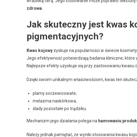
wrażliwą cerą. Jego stosowanie może poprawić teksturę or
zdrowa
.
Jak skuteczny jest kwas 
pigmentacyjnych?
Kwas kojowy
zyskuje na popularności w świecie kosmet
Jego efektywność potwierdzają badania kliniczne, które 
Najlepsze efekty uzyskuje się przy zastosowaniu kwasu 
Dzięki swoim unikalnym właściwościom, kwas ten skuteczn
plamy soczewicowate,
melazma naskórkowa,
ślady pozostałe po trądziku.
Mechanizm jego działania polega na
hamowaniu produkc
Należy jednak pamiętać, że wyniki stosowania kwasu koj