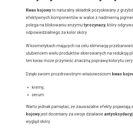
Kwas kojowy
to naturalny składnik pozyskiwany z grzyb
efektywnych komponentów w walce z nadmierną pigment
polega na blokowaniu enzymu
tyrozynazy
, który odgryw
odpowiedzialnego za kolor skóry.
W kosmetykach mających na celu eliminację przebarwie
ulubieńcem wielu produktów skierowanych na redukcję p
ten kwas może przynieść znaczną poprawę kolorytu cery
Dzięki swoim prozdrowotnym właściwościom
kwas kojo
kremy,
serum.
Warto jednak pamiętać, że zauważalne efekty pojawiają s
kojowy
jest doceniany za swoje działanie
antyoksydacy
wygląd skóry.