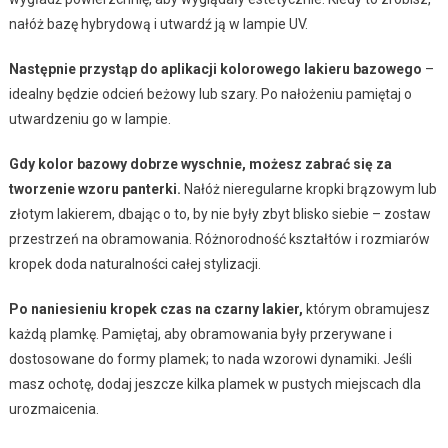
nałóż bazę hybrydową i utwardź ją w lampie UV.
Następnie przystąp do aplikacji kolorowego lakieru bazowego
–
idealny będzie odcień beżowy lub szary. Po nałożeniu pamiętaj o
utwardzeniu go w lampie.
Gdy kolor bazowy dobrze wyschnie, możesz zabrać się za
tworzenie wzoru panterki.
Nałóż nieregularne kropki brązowym lub
złotym lakierem, dbając o to, by nie były zbyt blisko siebie – zostaw
przestrzeń na obramowania. Różnorodność kształtów i rozmiarów
kropek doda naturalności całej stylizacji.
Po naniesieniu kropek czas na czarny lakier,
którym obramujesz
każdą plamkę. Pamiętaj, aby obramowania były przerywane i
dostosowane do formy plamek; to nada wzorowi dynamiki. Jeśli
masz ochotę, dodaj jeszcze kilka plamek w pustych miejscach dla
urozmaicenia.