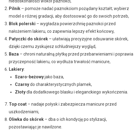
niedoskonałości wokół paznokci,
Pilnik
– pomoże nadać paznokciom pożądany kształt; wybierz
model o różnej gradacji, aby dostosować go do swoich potrzeb,
Blok polerski
– wygładza powierzchnię paznokci przed
nałożeniem lakieru, co zapewnia lepszy efekt końcowy,
Patyczki do skórek
– ułatwiają precyzyjne odsuwanie skórek,
dzięki czemu zyskujesz schludniejszy wygląd,
Baza
– chroni naturalną płytkę przed przebarwieniami i poprawia
przyczepność lakieru, co wydłuża trwałość manicure,
Lakiery
:
Szaro-beżowy
jako baza,
Czarny
do charakterystycznych plamek,
Złoty
dla dodatkowego blasku i eleganckiego wykończenia.
Top coat
– nadaje połysk i zabezpiecza manicure przed
uszkodzeniami,
Oliwka do skórek
– dba o ich kondycję po stylizacji,
pozostawiając je nawilżone.