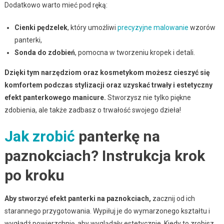
Dodatkowo warto mieć pod ręką:
Cienki pędzelek
, który umożliwi
precyzyjne malowanie
wzorów
panterki,
Sonda do zdobień
, pomocna w tworzeniu kropek i detali.
Dzięki tym narzędziom oraz kosmetykom możesz cieszyć się
komfortem podczas stylizacji oraz uzyskać trwały i estetyczny
efekt panterkowego manicure.
Stworzysz nie tylko piękne
zdobienia, ale także zadbasz o trwałość swojego dzieła!
Jak zrobić
panterkę na
paznokciach? Instrukcja krok
po kroku
Aby stworzyć efekt panterki na paznokciach,
zacznij od ich
starannego przygotowania. Wypiłuj je do wymarzonego kształtu i
wygładź powierzchnię, aby wyglądały estetycznie. Kiedy to zrobisz,