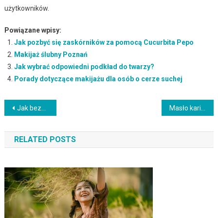
użytkowników.
Powiązane wpisy:
Jak pozbyć się zaskórników za pomocą Cucurbita Pepo
Makijaż ślubny Poznań
Jak wybrać odpowiedni podkład do twarzy?
Porady dotyczące makijażu dla osób o cerze suchej
Nawigacja
Jak bezpiecznie wprowadzić retinol do pielęgnacji skóry?
Masło karite – właściwości, działanie i zastosowanie w pielęgnacji
wpisu
RELATED POSTS