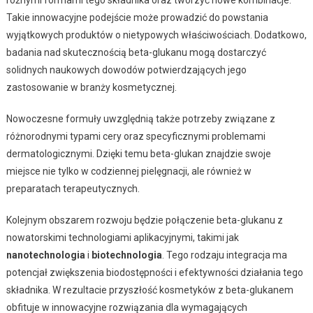
różnymi formami tego składnika oraz tworzyć nowe kombinacje.
Takie innowacyjne podejście może prowadzić do powstania
wyjątkowych produktów o nietypowych właściwościach. Dodatkowo,
badania nad skutecznością beta-glukanu mogą dostarczyć
solidnych naukowych dowodów potwierdzających jego
zastosowanie w branży kosmetycznej.
Nowoczesne formuły uwzględnią także potrzeby związane z
różnorodnymi typami cery oraz specyficznymi problemami
dermatologicznymi. Dzięki temu beta-glukan znajdzie swoje
miejsce nie tylko w codziennej pielęgnacji, ale również w
preparatach terapeutycznych.
Kolejnym obszarem rozwoju będzie połączenie beta-glukanu z
nowatorskimi technologiami aplikacyjnymi, takimi jak
nanotechnologia
i
biotechnologia
. Tego rodzaju integracja ma
potencjał zwiększenia biodostępności i efektywności działania tego
składnika. W rezultacie przyszłość kosmetyków z beta-glukanem
obfituje w innowacyjne rozwiązania dla wymagających