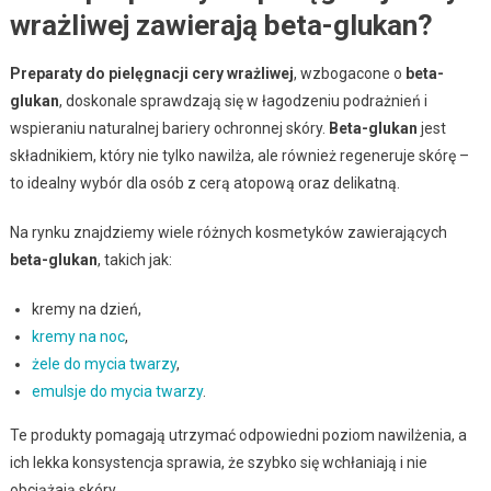
wrażliwej zawierają beta-glukan?
Preparaty do pielęgnacji cery wrażliwej
, wzbogacone o
beta-
glukan
, doskonale sprawdzają się w łagodzeniu podrażnień i
wspieraniu naturalnej bariery ochronnej skóry.
Beta-glukan
jest
składnikiem, który nie tylko nawilża, ale również regeneruje skórę –
to idealny wybór dla osób z cerą atopową oraz delikatną.
Na rynku znajdziemy wiele różnych kosmetyków zawierających
beta-glukan
, takich jak:
kremy na dzień,
kremy na noc
,
żele do mycia twarzy
,
emulsje do mycia twarzy
.
Te produkty pomagają utrzymać odpowiedni poziom nawilżenia, a
ich lekka konsystencja sprawia, że szybko się wchłaniają i nie
obciążają skóry.