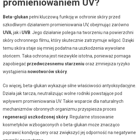
promieniowaniem UV?
Beta-glukan
pełni kluczową funkcję w ochronie skóry przed
szkodliwym działaniem promieniowania UV, obejmując zarówno
UVA
, jak i
UVB
. Jego działanie polega na tworzeniu na powierzchni
skóry ochronnego filmu, który skutecznie zatrzymuje wilgoć. Dzięki
temu skóra staje się mniej podatna na uszkodzenia wywołane
słońcem. Taka ochrona jest niezwykle istotna, ponieważ pomaga
zapobiegać
przedwczesnemu starzeniu
oraz zmniejsza ryzyko
wystąpienia
nowotworów skóry
.
Co więcej, beta-glukan wykazuje silne właściwości antyoksydacyjne.
Działa jak tarcza, neutralizując wolne rodniki powstające pod
wpływem promieniowania UV. Takie wsparcie dla naturalnych
mechanizmów obronnych organizmu przyspiesza proces
regeneracji uszkodzonej skóry
. Regularne stosowanie
kosmetyków wzbogaconych o beta-glukan może znacząco
poprawić kondycję cery oraz zwiększyć jej odporność na negatywne