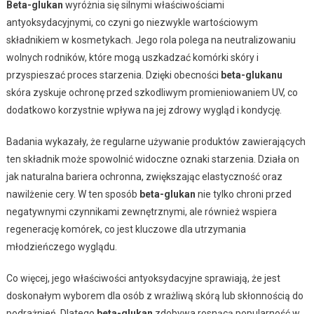
Beta-glukan
wyróżnia się silnymi właściwościami
antyoksydacyjnymi, co czyni go niezwykle wartościowym
składnikiem w kosmetykach. Jego rola polega na neutralizowaniu
wolnych rodników, które mogą uszkadzać komórki skóry i
przyspieszać proces starzenia. Dzięki obecności
beta-glukanu
skóra zyskuje ochronę przed szkodliwym promieniowaniem UV, co
dodatkowo korzystnie wpływa na jej zdrowy wygląd i kondycję.
Badania wykazały, że regularne używanie produktów zawierających
ten składnik może spowolnić widoczne oznaki starzenia. Działa on
jak naturalna bariera ochronna, zwiększając elastyczność oraz
nawilżenie cery. W ten sposób
beta-glukan
nie tylko chroni przed
negatywnymi czynnikami zewnętrznymi, ale również wspiera
regenerację komórek, co jest kluczowe dla utrzymania
młodzieńczego wyglądu.
Co więcej, jego właściwości antyoksydacyjne sprawiają, że jest
doskonałym wyborem dla osób z wrażliwą skórą lub skłonnością do
podrażnień. Dlatego
beta-glukan
zdobywa rosnącą popularność w