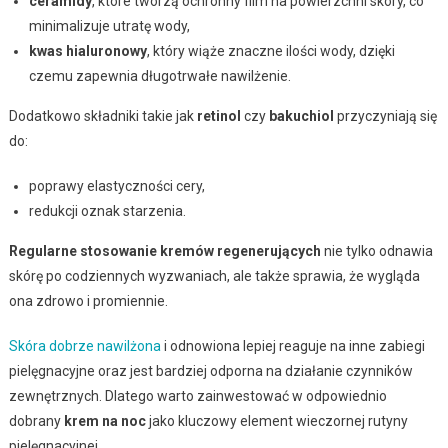
ceramidy
, które tworzą ochronny film na powierzchni skóry, co
minimalizuje utratę wody,
kwas hialuronowy
, który wiąże znaczne ilości wody, dzięki
czemu zapewnia długotrwałe nawilżenie.
Dodatkowo składniki takie jak
retinol
czy
bakuchiol
przyczyniają się
do:
poprawy elastyczności cery,
redukcji oznak starzenia.
Regularne stosowanie kremów regenerujących
nie tylko odnawia
skórę po codziennych wyzwaniach, ale także sprawia, że wygląda
ona zdrowo i promiennie.
Skóra dobrze nawilżona
i odnowiona lepiej reaguje na inne zabiegi
pielęgnacyjne oraz jest bardziej odporna na działanie czynników
zewnętrznych. Dlatego warto zainwestować w odpowiednio
dobrany
krem na noc
jako kluczowy element wieczornej rutyny
pielęgnacyjnej.