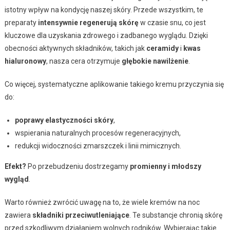
istotny wpływ na kondycję naszej skóry. Przede wszystkim, te
preparaty
intensywnie regenerują skórę
w czasie snu, co jest
kluczowe dla uzyskania zdrowego i zadbanego wyglądu. Dzięki
obecności aktywnych składników, takich jak
ceramidy
i
kwas
hialuronowy
, nasza cera otrzymuje
głębokie nawilżenie
.
Co więcej, systematyczne aplikowanie takiego kremu przyczynia się
do:
poprawy elastyczności skóry
,
wspierania naturalnych procesów regeneracyjnych,
redukcji widoczności zmarszczek i linii mimicznych.
Efekt?
Po przebudzeniu dostrzegamy
promienny i młodszy
wygląd
.
Warto również zwrócić uwagę na to, że wiele kremów na noc
zawiera
składniki przeciwutleniające
. Te substancje chronią skórę
przed szkodliwym działaniem wolnych rodników. Wybierając takie