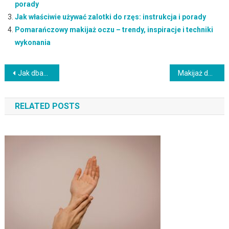
porady
Jak właściwie używać zalotki do rzęs: instrukcja i porady
Pomarańczowy makijaż oczu – trendy, inspiracje i techniki
wykonania
Nawigacja
Jak dbać o zniszczone paznokcie po hybrydzie? Kluczowe zasady pielęgnacji
Makijaż dzienny krok po kroku: naturalny efekt w 15 minut
wpisu
RELATED POSTS