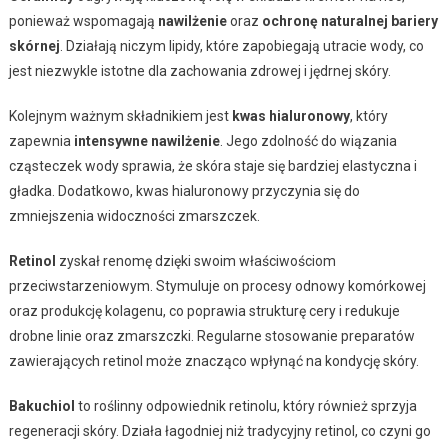
ponieważ wspomagają
nawilżenie
oraz
ochronę naturalnej bariery
skórnej
. Działają niczym lipidy, które zapobiegają utracie wody, co
jest niezwykle istotne dla zachowania zdrowej i jędrnej skóry.
Kolejnym ważnym składnikiem jest
kwas hialuronowy
, który
zapewnia
intensywne nawilżenie
. Jego zdolność do wiązania
cząsteczek wody sprawia, że skóra staje się bardziej elastyczna i
gładka. Dodatkowo, kwas hialuronowy przyczynia się do
zmniejszenia widoczności zmarszczek.
Retinol
zyskał renomę dzięki swoim właściwościom
przeciwstarzeniowym. Stymuluje on procesy odnowy komórkowej
oraz produkcję kolagenu, co poprawia strukturę cery i redukuje
drobne linie oraz zmarszczki. Regularne stosowanie preparatów
zawierających retinol może znacząco wpłynąć na kondycję skóry.
Bakuchiol
to roślinny odpowiednik retinolu, który również sprzyja
regeneracji skóry. Działa łagodniej niż tradycyjny retinol, co czyni go