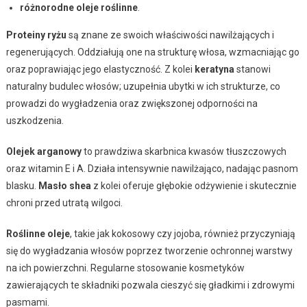
różnorodne oleje roślinne
.
Proteiny ryżu
są znane ze swoich właściwości nawilżających i
regenerujących. Oddziałują one na strukturę włosa, wzmacniając go
oraz poprawiając jego elastyczność. Z kolei
keratyna
stanowi
naturalny budulec włosów; uzupełnia ubytki w ich strukturze, co
prowadzi do wygładzenia oraz zwiększonej odporności na
uszkodzenia.
Olejek arganowy
to prawdziwa skarbnica kwasów tłuszczowych
oraz witamin E i A. Działa intensywnie nawilżająco, nadając pasnom
blasku.
Masło shea
z kolei oferuje głębokie odżywienie i skutecznie
chroni przed utratą wilgoci.
Roślinne oleje
, takie jak kokosowy czy jojoba, również przyczyniają
się do wygładzania włosów poprzez tworzenie ochronnej warstwy
na ich powierzchni. Regularne stosowanie kosmetyków
zawierających te składniki pozwala cieszyć się gładkimi i zdrowymi
pasmami.