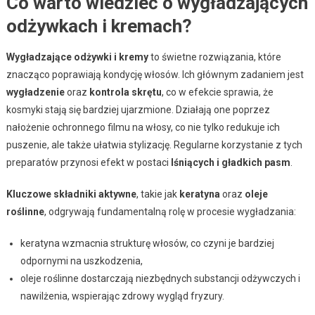
Co warto wiedzieć o wygładzających
odżywkach i kremach?
Wygładzające odżywki i kremy
to świetne rozwiązania, które
znacząco poprawiają kondycję włosów. Ich głównym zadaniem jest
wygładzenie
oraz
kontrola skrętu
, co w efekcie sprawia, że
kosmyki stają się bardziej ujarzmione. Działają one poprzez
nałożenie ochronnego filmu na włosy, co nie tylko redukuje ich
puszenie, ale także ułatwia stylizację. Regularne korzystanie z tych
preparatów przynosi efekt w postaci
lśniących i gładkich pasm
.
Kluczowe składniki aktywne
, takie jak
keratyna
oraz
oleje
roślinne
, odgrywają fundamentalną rolę w procesie wygładzania:
keratyna wzmacnia strukturę włosów, co czyni je bardziej
odpornymi na uszkodzenia,
oleje roślinne dostarczają niezbędnych substancji odżywczych i
nawilżenia, wspierając zdrowy wygląd fryzury.