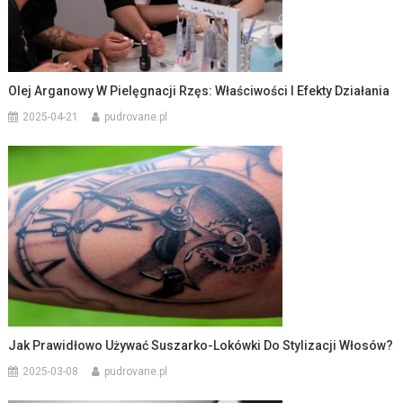
Olej Arganowy W Pielęgnacji Rzęs: Właściwości I Efekty Działania
2025-04-21
pudrovane.pl
Jak Prawidłowo Używać Suszarko-Lokówki Do Stylizacji Włosów?
2025-03-08
pudrovane.pl