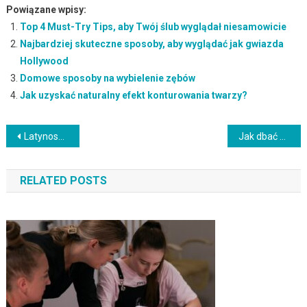
Powiązane wpisy:
Top 4 Must-Try Tips, aby Twój ślub wyglądał niesamowicie
Najbardziej skuteczne sposoby, aby wyglądać jak gwiazda
Hollywood
Domowe sposoby na wybielenie zębów
Jak uzyskać naturalny efekt konturowania twarzy?
Nawigacja
Latynoski typ urody – cechy, pielęgnacja i stylizacja
Jak dbać o skórę po kwasach: objawy, pielęgnacja i skutki uboczne
wpisu
RELATED POSTS