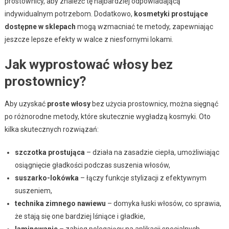
prostownicy, aby znaleźć tę najbardziej odpowiadającą
indywidualnym potrzebom. Dodatkowo,
kosmetyki prostujące
dostępne w sklepach
mogą wzmacniać te metody, zapewniając
jeszcze lepsze efekty w walce z niesfornymi lokami.
Jak wyprostować włosy bez
prostownicy?
Aby uzyskać
proste włosy
bez użycia prostownicy, można sięgnąć
po różnorodne metody, które skutecznie wygładzą kosmyki. Oto
kilka skutecznych rozwiązań:
szczotka prostująca
– działa na zasadzie ciepła, umożliwiając
osiągnięcie gładkości podczas suszenia włosów,
suszarko-lokówka
– łączy funkcje stylizacji z efektywnym
suszeniem,
technika zimnego nawiewu
– domyka łuski włosów, co sprawia,
że stają się one bardziej lśniące i gładkie,
laminowanie
– zabieg polegający na aplikacji specjalnych