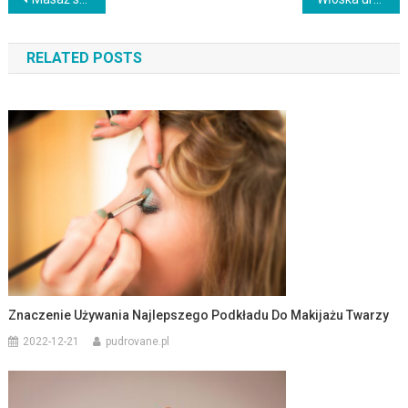
Nawigacja
wpisu
RELATED POSTS
Znaczenie Używania Najlepszego Podkładu Do Makijażu Twarzy
2022-12-21
pudrovane.pl