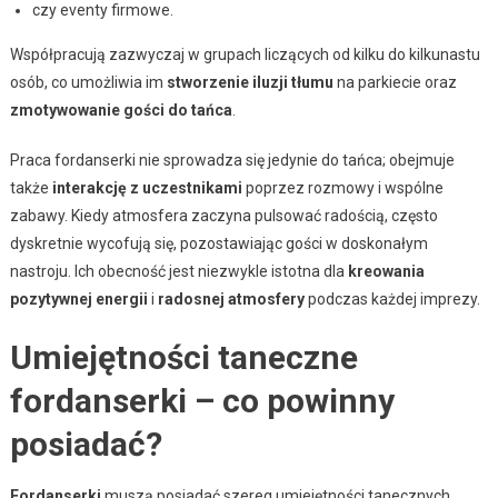
czy eventy firmowe.
Współpracują zazwyczaj w grupach liczących od kilku do kilkunastu
osób, co umożliwia im
stworzenie iluzji tłumu
na parkiecie oraz
zmotywowanie gości do tańca
.
Praca fordanserki nie sprowadza się jedynie do tańca; obejmuje
także
interakcję z uczestnikami
poprzez rozmowy i wspólne
zabawy. Kiedy atmosfera zaczyna pulsować radością, często
dyskretnie wycofują się, pozostawiając gości w doskonałym
nastroju. Ich obecność jest niezwykle istotna dla
kreowania
pozytywnej energii
i
radosnej atmosfery
podczas każdej imprezy.
Umiejętności taneczne
fordanserki – co powinny
posiadać?
Fordanserki
muszą posiadać szereg umiejętności tanecznych,