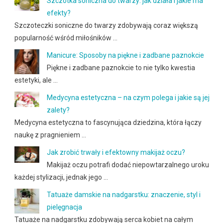
Szczotka soniczna do twarzy: jak działa i jakie ma
efekty?
Szczoteczki soniczne do twarzy zdobywają coraz większą
popularność wśród miłośników …
Manicure: Sposoby na piękne i zadbane paznokcie
Piękne i zadbane paznokcie to nie tylko kwestia
estetyki, ale …
Medycyna estetyczna – na czym polega i jakie są jej
zalety?
Medycyna estetyczna to fascynująca dziedzina, która łączy
naukę z pragnieniem …
Jak zrobić trwały i efektowny makijaż oczu?
Makijaż oczu potrafi dodać niepowtarzalnego uroku
każdej stylizacji, jednak jego …
Tatuaże damskie na nadgarstku: znaczenie, styl i
pielęgnacja
Tatuaże na nadgarstku zdobywają serca kobiet na całym