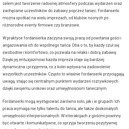
celem jest tworzenie radosnej atmosfery podczas wydarzeń oraz
zachęcanie uczestników do zabawy poprzez taniec. Fordanserki
można spotkać na wielu imprezach, od klubów nocnych po
różnorodne eventy firmowe czy branżowe.
W praktyce fordanserka zaczyna swoją pracę od powitania gości i
angażowania ich do wspólnego tańca. Dba o to, by każdy czuł się
swobodnie i komfortowo, co pozwala na relaks i dobrą zabawę.
Dzięki jej entuzjazmowi każda impreza staje się bardziej
dynamiczna i przyjemna, co z kolei wpływa na zadowolenie
wszystkich uczestników. Często to właśnie fordanserki przyciągają
uwagę, stając się centralnym punktem wydarzeń rozrywkowych
dzięki swojemu urokowi oraz umiejętnościom tanecznym.
Fordanserki mogą występować zarówno solo, jak i w grupach. Ich
praca wymaga nie tylko talentu do tańca, ale także doskonałych
umiejętności interpersonalnych. W interakcjach z gośćmi powinny
być otwarte i komunikatywne, co sprzyja tworzeniu pozytywnej