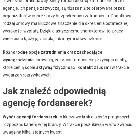
również od pracodawcy. Kiedy fordanserki są zatrudnione przez
agencje, ich pensje zazwyczaj są niższe niż te oferowane przez
organizatorów imprez przy bezpośrednim zatrudnieniu. Dodatkowo
rodzaj umowy ma kluczowe znaczenie dla określenia ostatecznej
wysokości wypłaty. Dzięki elastycznemu charakterowi tej pracy
wiele osób łączy ją z nauką lub innymi obowiązkami.
Różnorodne opcje zatrudnienia
oraz
zachęcające
wynagrodzenia
sprawiają, że praca fordanserki przyciąga osoby,
które cenią sobie
aktywną fizyczność
i
kontakt z ludźmi
w trakcie
wydarzeń rozrywkowych.
Jak znaleźć odpowiednią
agencję fordanserek?
Wybór agencji fordanserek
to kluczowy krok dla osób pragnących
rozpocząć karierę w tej branży. W trakcie poszukiwań warto zwrócić
uwagę na kilka istotnych kwestii: