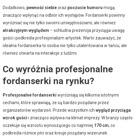
Dodatkowo,
pewność siebie
oraz
poczucie humoru
mogą
znacząco wpłynąć na odbiór ich występów. Fordanserki powinny
wyróżniać się nie tylko swoimi umiejętnościami, ale również
atrakcyjnym wyglądem
– schludna prezencja przyciąga uwagę
gości i podkreśla profesjonalizm artystek. Warto zauważyć, że
idealna fordanserka to osoba nie tylko utalentowana w tańcu, ale
również otwarta na interakcje z ludźmi.
Co wyróżnia profesjonalne
fordanserki na rynku?
Profesjonalne fordanserki
wyróżniają się kilkoma istotnymi
cechami, które sprawiają, że są bardzo pożądane przez
organizatorów wydarzeń. Przede wszystkim ich
wygląd przyciąga
wzrok gości
i znacząco wpływa na klimat imprezy. W branży często
oczekuje się wzrostu wynoszącego co najmniej
170 cm
, co
podkreśla różnice płci oraz kreuje pożądany wizerunek.