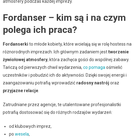
atmosfery podczas każdej imprezy.
Fordanser – kim są i na czym
polega ich praca?
Fordanserki
to młode kobiety, które wcielają się w rolę hostess na
różnorodnych imprezach. Ich głównym zadaniem jest
tworzenie
żywiołowej atmosfery
, która zachęca gości do wspólnej zabawy.
Tańczą od pierwszych chwil wydarzenia,
co pomaga
ośmielić
uczestników i pobudzić ich do aktywności. Dzięki swojej energii i
zaangażowaniu potrafią wprowadzić
radosny nastrój
oraz
przyjazne relacje
.
Zatrudniane przez agencje, te utalentowane profesjonalistki
potrafią dostosować się do różnych rodzajów wydarzeń:
od klubowych imprez,
po
wesela
,