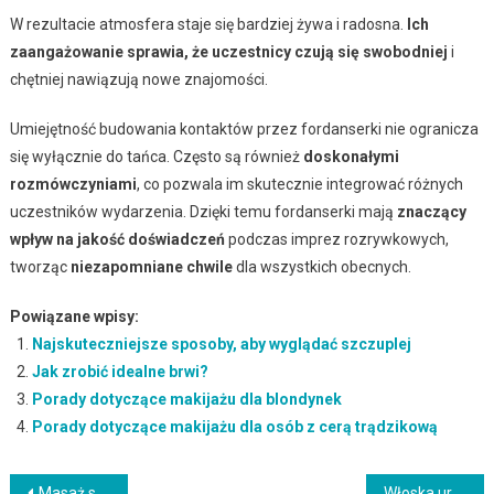
W rezultacie atmosfera staje się bardziej żywa i radosna.
Ich
zaangażowanie sprawia, że uczestnicy czują się swobodniej
i
chętniej nawiązują nowe znajomości.
Umiejętność budowania kontaktów przez fordanserki nie ogranicza
się wyłącznie do tańca. Często są również
doskonałymi
rozmówczyniami
, co pozwala im skutecznie integrować różnych
uczestników wydarzenia. Dzięki temu fordanserki mają
znaczący
wpływ na jakość doświadczeń
podczas imprez rozrywkowych,
tworząc
niezapomniane chwile
dla wszystkich obecnych.
Powiązane wpisy:
Najskuteczniejsze sposoby, aby wyglądać szczuplej
Jak zrobić idealne brwi?
Porady dotyczące makijażu dla blondynek
Porady dotyczące makijażu dla osób z cerą trądzikową
Masaż stóp: kluczowe korzyści zdrowotne dla organizmu
Włoska uroda damska – tajniki pielęgnacji i stylu ubierania się