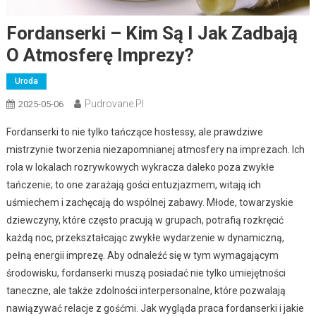
Fordanserki – Kim Są I Jak Zadbają
O Atmosferę Imprezy?
Uroda
Pudrovane.pl
2025-05-06
Fordanserki to nie tylko tańczące hostessy, ale prawdziwe
mistrzynie tworzenia niezapomnianej atmosfery na imprezach. Ich
rola w lokalach rozrywkowych wykracza daleko poza zwykłe
tańczenie; to one zarażają gości entuzjazmem, witają ich
uśmiechem i zachęcają do wspólnej zabawy. Młode, towarzyskie
dziewczyny, które często pracują w grupach, potrafią rozkręcić
każdą noc, przekształcając zwykłe wydarzenie w dynamiczną,
pełną energii imprezę. Aby odnaleźć się w tym wymagającym
środowisku, fordanserki muszą posiadać nie tylko umiejętności
taneczne, ale także zdolności interpersonalne, które pozwalają
nawiązywać relacje z gośćmi. Jak wygląda praca fordanserki i jakie