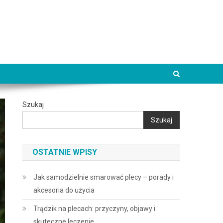
Szukaj
Szukaj
OSTATNIE WPISY
Jak samodzielnie smarować plecy – porady i
akcesoria do użycia
Trądzik na plecach: przyczyny, objawy i
skuteczne leczenie