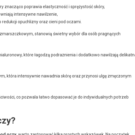
ry znacząco poprawia elastyczność i sprężystość skóry,
ewniają intensywne nawilżenie,
 redukcji opuchlizny oraz cieni pod oczami.
wzmarszczkowym, stanowią świetny wybór dla osób pragnących
aluronowy, które łagodzą podrażnienia i dodatkowo nawilżają delikatn
m, która intensywnie nawadnia skórę oraz przynosi ulgę zmęczonym
ciwości, co pozwala łatwo dopasować je do indywidualnych potrzeb
czy?
pod oczy
, warto zastosować kilka prostych wskazówek. Na początek,