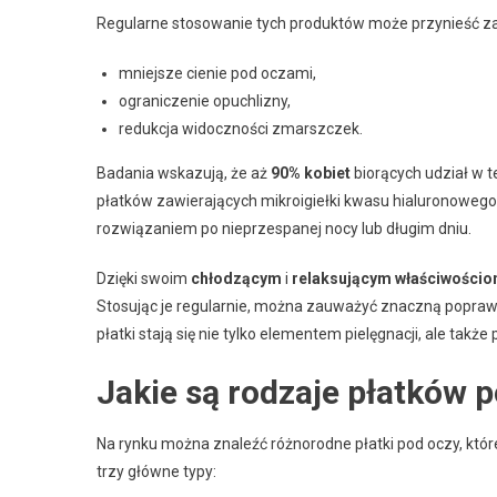
Regularne stosowanie tych produktów może przynieść z
mniejsze cienie pod oczami,
ograniczenie opuchlizny,
redukcja widoczności zmarszczek.
Badania wskazują, że aż
90% kobiet
biorących udział w 
płatków zawierających mikroigiełki kwasu hialuronowego.
rozwiązaniem po nieprzespanej nocy lub długim dniu.
Dzięki swoim
chłodzącym
i
relaksującym właściwości
Stosując je regularnie, można zauważyć znaczną poprawę
płatki stają się nie tylko elementem pielęgnacji, ale tak
Jakie są rodzaje płatków 
Na rynku można znaleźć różnorodne płatki pod oczy, któ
trzy główne typy: