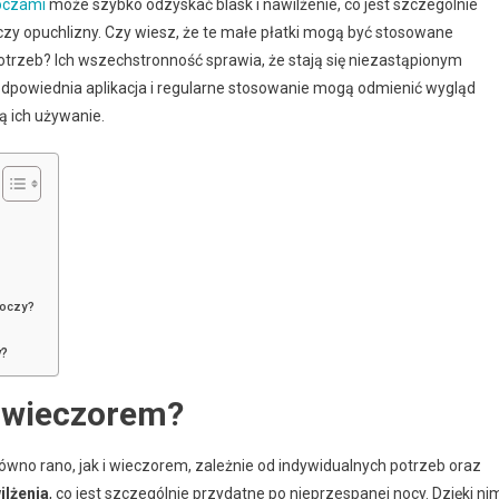
oczami
może szybko odzyskać blask i nawilżenie, co jest szczególnie
zy opuchlizny. Czy wiesz, że te małe płatki mogą być stosowane
otrzeb? Ich wszechstronność sprawia, że stają się niezastąpionym
 odpowiednia aplikacja i regularne stosowanie mogą odmienić wygląd
ą ich używanie.
 oczy?
y?
y wieczorem?
wno rano, jak i wieczorem, zależnie od indywidualnych potrzeb oraz
ilżenia
, co jest szczególnie przydatne po nieprzespanej nocy. Dzięki ni