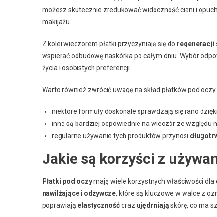
możesz skutecznie zredukować widoczność cieni i opuchliz
makijażu.
Z kolei wieczorem płatki przyczyniają się do
regeneracji
wspierać odbudowę naskórka po całym dniu. Wybór odpow
życia i osobistych preferencji.
Warto również zwrócić uwagę na skład płatków pod oczy. 
niektóre formuły doskonale sprawdzają się rano dzi
inne są bardziej odpowiednie na wieczór ze względu n
regularne używanie tych produktów przynosi
długotrw
Jakie są korzyści z używa
Płatki pod oczy
mają wiele korzystnych właściwości dla de
nawilżające
i
odżywcze
, które są kluczowe w walce z o
poprawiają
elastyczność
oraz
ujędrniają
skórę, co ma s