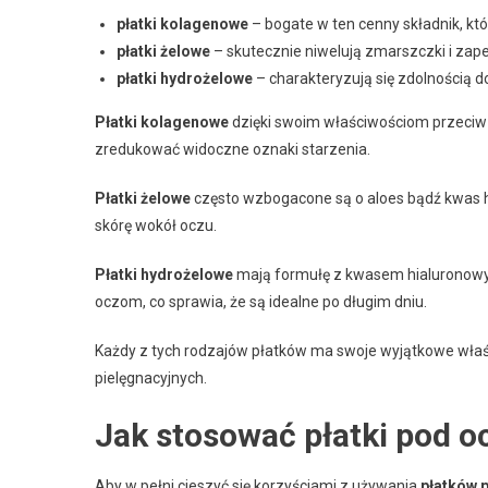
płatki kolagenowe
– bogate w ten cenny składnik, któ
płatki żelowe
– skutecznie niwelują zmarszczki i zap
płatki hydrożelowe
– charakteryzują się zdolnością do
Płatki kolagenowe
dzięki swoim właściwościom przeci
zredukować widoczne oznaki starzenia.
Płatki żelowe
często wzbogacone są o aloes bądź kwas hi
skórę wokół oczu.
Płatki hydrożelowe
mają formułę z kwasem hialuronowy
oczom, co sprawia, że są idealne po długim dniu.
Każdy z tych rodzajów płatków ma swoje wyjątkowe właś
pielęgnacyjnych.
Jak stosować płatki pod o
Aby w pełni cieszyć się korzyściami z używania
płatków 