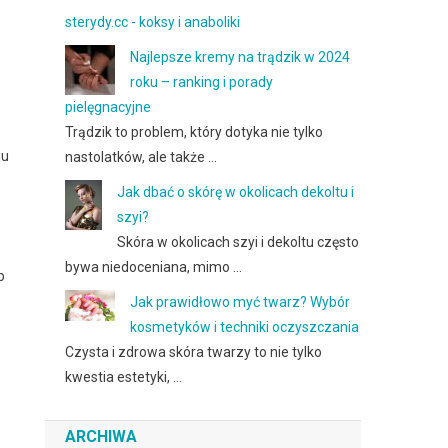
sterydy.cc - koksy i anaboliki
Najlepsze kremy na trądzik w 2024
roku – ranking i porady
pielęgnacyjne
Trądzik to problem, który dotyka nie tylko
iu
nastolatków, ale także …
Jak dbać o skórę w okolicach dekoltu i
szyi?
Skóra w okolicach szyi i dekoltu często
bywa niedoceniana, mimo …
b
Jak prawidłowo myć twarz? Wybór
kosmetyków i techniki oczyszczania
Czysta i zdrowa skóra twarzy to nie tylko
kwestia estetyki, …
ARCHIWA