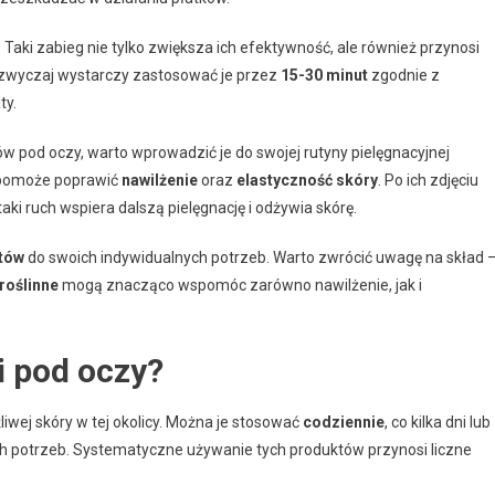
. Taki zabieg nie tylko zwiększa ich efektywność, ale również przynosi
azwyczaj wystarczy zastosować je przez
15-30 minut
zgodnie z
ty.
w pod oczy, warto wprowadzić je do swojej rutyny pielęgnacyjnej
 pomoże poprawić
nawilżenie
oraz
elastyczność skóry
. Po ich zdjęciu
 taki ruch wspiera dalszą pielęgnację i odżywia skórę.
tów
do swoich indywidualnych potrzeb. Warto zwrócić uwagę na skład 
roślinne
mogą znacząco wspomóc zarówno nawilżenie, jak i
i pod oczy?
iwej skóry w tej okolicy. Można je stosować
codziennie
, co kilka dni lub
h potrzeb. Systematyczne używanie tych produktów przynosi liczne