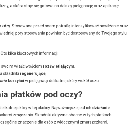
ny, a skóra staje się gotowa na dalszą pielęgnację oraz aplikację
 skóry
. Stosowane przed snem potrafią intensyfikować nawilżenie oraz
iedniej pory stosowania powinien być dostosowany do Twojego stylu
Oto kilka kluczowych informacji:
ęki swoim właściwościom
rozświetlającym
,
a składniki
regenerujące
,
ałe korzyści
w pielęgnacji delikatnej skóry wokół oczu.
nia płatków pod oczy?
likatnej skóry w tej okolicy. Najważniejsze jest ich
działanie
znakami zmęczenia. Składniki aktywne obecne w tych płatkach
zczególne znaczenie dla osób z widocznymi zmarszczkami.