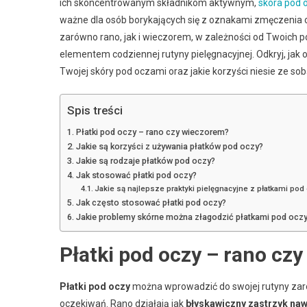
ich skoncentrowanym składnikom aktywnym,
skóra pod 
ważne dla osób borykających się z oznakami zmęczenia c
zarówno rano, jak i wieczorem, w zależności od Twoich p
elementem codziennej rutyny pielęgnacyjnej. Odkryj, jak
Twojej skóry pod oczami oraz jakie korzyści niesie ze sob
Spis treści
Płatki pod oczy – rano czy wieczorem?
Jakie są korzyści z używania płatków pod oczy?
Jakie są rodzaje płatków pod oczy?
Jak stosować płatki pod oczy?
Jakie są najlepsze praktyki pielęgnacyjne z płatkami pod
Jak często stosować płatki pod oczy?
Jakie problemy skórne można złagodzić płatkami pod ocz
Płatki pod oczy – rano cz
Płatki pod oczy
można wprowadzić do swojej rutyny zaró
oczekiwań. Rano działają jak
błyskawiczny zastrzyk naw