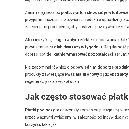
Zanim sięgniesz po płatki, warto
schłodzić je w lodówce
przyjemne uczucie orzeźwienia i redukuje opuchliznę. Z
zaleceniami producenta, aby dostrzec pozytywne rezulta
Aby cieszyć się długotrwałym efektem stosowania płatkó
przynajmniej
raz lub dwa razy w tygodniu
. Regularność
dobrze jest
delikatnie wmasować pozostałości serum
;
Nie zapominaj również o
odpowiednim doborze produk
produkty zawierające
kwas hialuronowy
bądź
ekstrakty 
regenerację skóry wokół oczu.
Jak często stosować płatk
Płatki pod oczy
to doskonały sposób na pielęgnację wrażl
przed ważnymi wyjściami, w zależności od indywidualnyc
korzyści, takie jak: