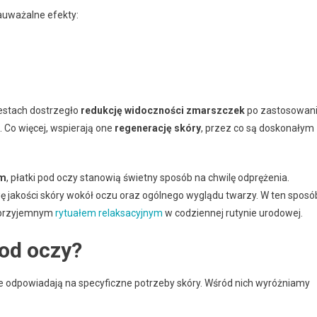
auważalne efekty:
testach dostrzegło
redukcję widoczności zmarszczek
po zastosowan
 Co więcej, wspierają one
regenerację skóry
, przez co są doskonałym
om
, płatki pod oczy stanowią świetny sposób na chwilę odprężenia.
 jakości skóry wokół oczu oraz ogólnego wyglądu twarzy. W ten sposó
że przyjemnym
rytuałem relaksacyjnym
w codziennej rutynie urodowej.
pod oczy?
re odpowiadają na specyficzne potrzeby skóry. Wśród nich wyróżniamy