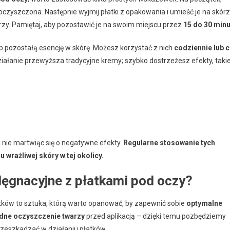
oczyszczona. Następnie wyjmij płatki z opakowania i umieść je na skór
rzy. Pamiętaj, aby pozostawić je na swoim miejscu przez
15 do 30 minu
klep pozostałą esencję w skórę. Możesz korzystać z nich
codziennie lub 
ziałanie przewyższa tradycyjne kremy; szybko dostrzeżesz efekty, taki
 nie martwiąc się o negatywne efekty.
Regularne stosowanie tych
wrażliwej skóry w tej okolicy.
elęgnacyjne z płatkami pod oczy?
tków to sztuka, którą warto opanować, by zapewnić sobie
optymalne
dne oczyszczenie twarzy
przed aplikacją – dzięki temu pozbędziemy
rzeszkadzać w działaniu płatków.