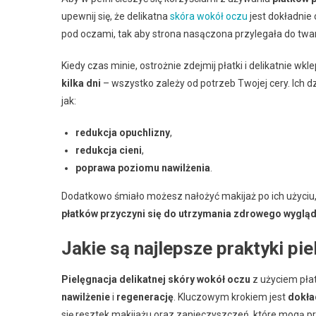
upewnij się, że delikatna
skóra wokół oczu
jest dokładnie 
pod oczami, tak aby strona nasączona przylegała do twa
Kiedy czas minie, ostrożnie zdejmij płatki i delikatnie w
kilka dni
– wszystko zależy od potrzeb Twojej cery. Ich d
jak:
redukcja opuchlizny
,
redukcja cieni
,
poprawa poziomu nawilżenia
.
Dodatkowo śmiało możesz nałożyć makijaż po ich użyciu,
płatków przyczyni się do utrzymania zdrowego wyglądu 
Jakie są najlepsze praktyki pi
Pielęgnacja delikatnej skóry wokół oczu
z użyciem pła
nawilżenie
i
regenerację
. Kluczowym krokiem jest
dokła
się resztek makijażu oraz zanieczyszczeń, które mogą p